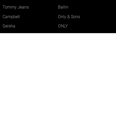
Tommy Jeans
Ballin
Campbell
Only & Sons
Geisha
ONLY
Lofty Manner
Zoso
Ydence
Vero Moda
Refined Department
Garcia
Sisters Point
Red Button
JDY
Fluresk
Harper & Yve
Object
Meld je aan voor onze nieuwsbrief
Meld je aan voor onze nieuwsbrief en profiteer als eerste van
acties!