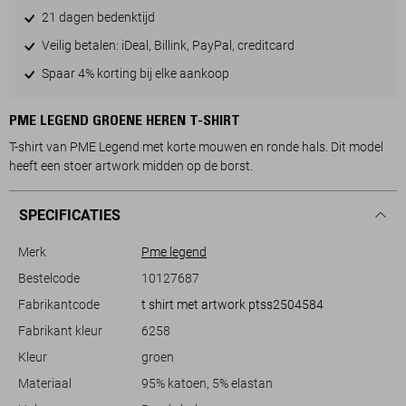
21 dagen bedenktijd
Veilig betalen: iDeal, Billink, PayPal, creditcard
Spaar 4% korting bij elke aankoop
PME LEGEND GROENE HEREN T-SHIRT
T-shirt van PME Legend met korte mouwen en ronde hals. Dit model
heeft een stoer artwork midden op de borst.
SPECIFICATIES
Merk
Pme legend
Bestelcode
10127687
Fabrikantcode
t shirt met artwork ptss2504584
Fabrikant kleur
6258
Kleur
groen
Materiaal
95% katoen, 5% elastan