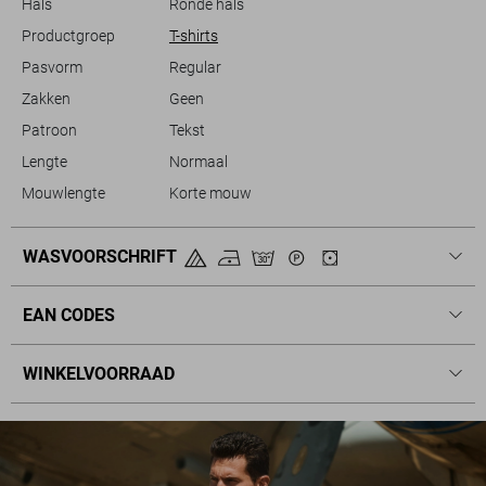
Hals
Ronde hals
Productgroep
T-shirts
Pasvorm
Regular
Zakken
Geen
Patroon
Tekst
Lengte
Normaal
Mouwlengte
Korte mouw
WASVOORSCHRIFT
EAN CODES
WINKELVOORRAAD