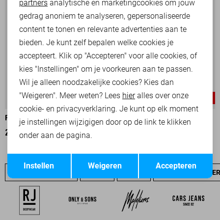
partners
analytische en marketingcookies om jouw
Marketing cookies
gedrag anoniem te analyseren, gepersonaliseerde
content te tonen en relevante advertenties aan te
bieden. Je kunt zelf bepalen welke cookies je
accepteert. Klik op "Accepteren" voor alle cookies, of
kies "Instellingen" om je voorkeuren aan te passen.
Wil je alleen noodzakelijke cookies? Kies dan
"Weigeren". Meer weten? Lees
hier
alles over onze
-30%
-25%
cookie- en privacyverklaring. Je kunt op elk moment
PME LEGEND T-SHIRT
PME LEGEND T-SHIRT
je instellingen wijzigigen door op de link te klikken
28,00
39,99
22,50
29,99
onder aan de pagina.
Opslaan
Terug
Instellen
Weigeren
Accepteren
PME LEGEND SALE
JEANS
NIEUW
PME LEGEND OVE