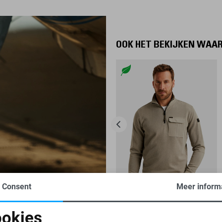
OOK HET BEKIJKEN WAA
Consent
Meer inform
-25%
okies
PME LEGEND TRUI