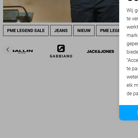
N
Wij g
te ve
A
werk
PME LEGEND SALE
JEANS
NIEUW
PME LEGEND OVE
mark
geper
biede
"Acce
te pa
wete
elk m
de pa