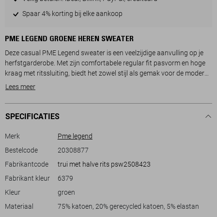
Spaar 4% korting bij elke aankoop
PME LEGEND GROENE HEREN SWEATER
Deze casual PME Legend sweater is een veelzijdige aanvulling op je
herfstgarderobe. Met zijn comfortabele regular fit pasvorm en hoge
kraag met ritssluiting, biedt het zowel stijl als gemak voor de moderne
man. De sweater heeft een tijdloze olijfgroene kleur, die moeiteloos te
Lees meer
combineren is met diverse looks. Het duurzame ontwerp maakt het
een bewuste keuze voor liefhebbers van milieuvriendelijke mode. De
lange mouwen en de normale lengte zorgen ervoor dat je warm blijft
SPECIFICATIES
tijdens koelere dagen.
Merk
Pme legend
De PME Legend sweater is ideaal voor informele gelegenheden, zoals
Bestelcode
20308877
een weekenduitstapje of een ontspannen avondje uit. De subtiele
Fabrikantcode
trui met halve rits psw2508423
details, zoals het PME Legend-logo op de borst en de handige zak op
de mouw, geven de trui een stoere uitstraling. Draag het met je
Fabrikant kleur
6379
favoriete jeans voor een casual look of combineer het met een nettere
Kleur
groen
pantalon voor een smart-casual outfit. Deze sweater is de perfecte
metgezel voor elke casual setting waarmee je altijd goed voor de dag
Materiaal
75% katoen, 20% gerecycled katoen, 5% elastan
komt.