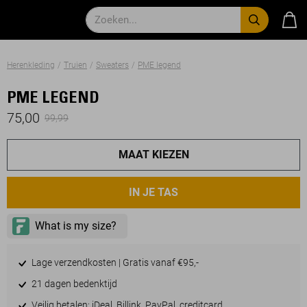
Herenkleding
Truien
Sweaters
PME legend
PME LEGEND
75,00
99,99
MAAT KIEZEN
IN JE TAS
Lage verzendkosten | Gratis vanaf €95,-
21 dagen bedenktijd
Veilig betalen: iDeal, Billink, PayPal, creditcard