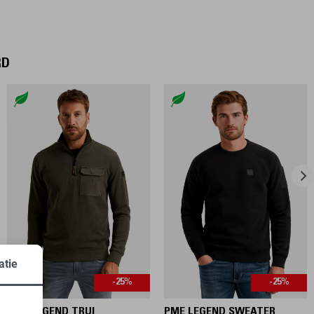
RD
atie
-25%
-25%
PME LEGEND TRUI
PME LEGEND SWEATER