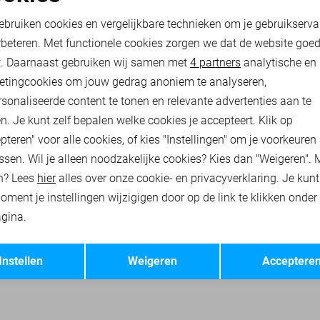
oodzakelijke cookies
Personalisatie cookies
82,50
109,99
ebruiken cookies en vergelijkbare technieken om je gebruikserva
rbeteren. Met functionele cookies zorgen we dat de website goe
nalytische cookies
Marketing cookies
t. Daarnaast gebruiken wij samen met
4 partners
analytische en
RHEMDEN
PME LEGEND T-SHIRTS
PME LEGEND POLO`S
etingcookies om jouw gedrag anoniem te analyseren,
sonaliseerde content te tonen en relevante advertenties aan te
n. Je kunt zelf bepalen welke cookies je accepteert. Klik op
pteren" voor alle cookies, of kies "Instellingen" om je voorkeuren
ssen. Wil je alleen noodzakelijke cookies? Kies dan "Weigeren". 
n? Lees
hier
alles over onze cookie- en privacyverklaring. Je kun
oment je instellingen wijzigigen door op de link te klikken onder
gina.
Opslaan
Terug
Instellen
Weigeren
Acceptere