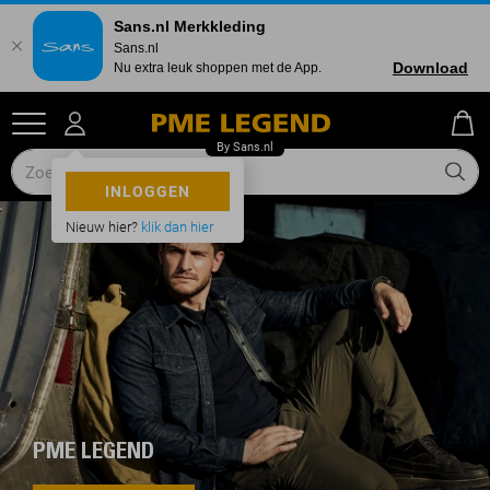
Sans.nl Merkkleding
Sans.nl
Download
Nu extra leuk shoppen met de App.
INLOGGEN
Nieuw hier?
klik dan hier
PME LEGEND