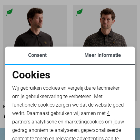
Consent
Meer informatie
Cookies
Noodzakelijke cookies
Wij gebruiken cookies en vergelijkbare technieken
om je gebruikservaring te verbeteren. Met
Personalisatie cookies
functionele cookies zorgen we dat de website goed
PME LEGEND POLO
PME LEGEND POLO
werkt. Daarnaast gebruiken wij samen met
4
Analytische cookies
79,99
69,99
partners
analytische en marketingcookies om jouw
Marketing cookies
gedrag anoniem te analyseren, gepersonaliseerde
content te tonen en relevante advertenties aan te