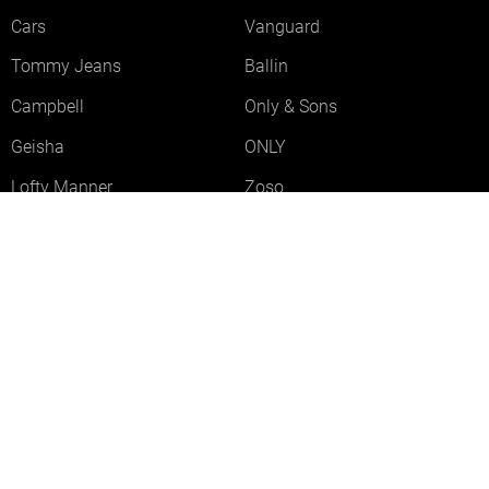
Cars
Vanguard
Tommy Jeans
Ballin
Campbell
Only & Sons
Geisha
ONLY
Lofty Manner
Zoso
Ydence
Vero Moda
Refined Department
Garcia
Sisters Point
Red Button
JDY
Fluresk
Harper & Yve
Object
Meld je aan voor onze nieuwsbrief