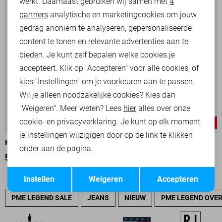
werkt. Daarnaast gebruiken wij samen met
4
Analytische cookies
partners
analytische en marketingcookies om jouw
Marketing cookies
gedrag anoniem te analyseren, gepersonaliseerde
content te tonen en relevante advertenties aan te
bieden. Je kunt zelf bepalen welke cookies je
accepteert. Klik op "Accepteren" voor alle cookies, of
kies "Instellingen" om je voorkeuren aan te passen.
Wil je alleen noodzakelijke cookies? Kies dan
"Weigeren". Meer weten? Lees
hier
alles over onze
cookie- en privacyverklaring. Je kunt op elk moment
-25%
-25%
je instellingen wijzigigen door op de link te klikken
PME LEGEND POLO
PME LEGEND POLO
onder aan de pagina.
52,50
69,99
52,50
69,99
Opslaan
Terug
Instellen
Weigeren
Accepteren
PME LEGEND SALE
JEANS
NIEUW
PME LEGEND OVE