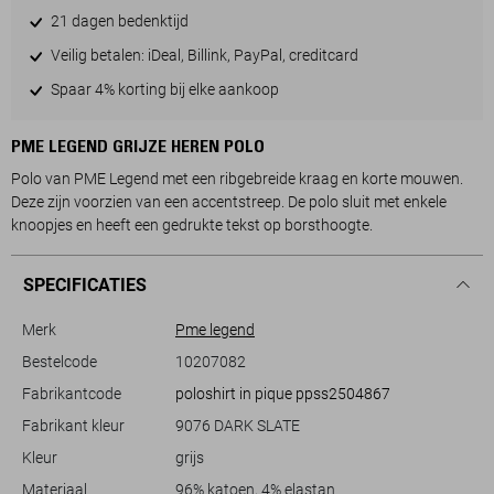
21 dagen bedenktijd
Veilig betalen: iDeal, Billink, PayPal, creditcard
Spaar 4% korting bij elke aankoop
PME LEGEND GRIJZE HEREN POLO
Polo van PME Legend met een ribgebreide kraag en korte mouwen.
Deze zijn voorzien van een accentstreep. De polo sluit met enkele
knoopjes en heeft een gedrukte tekst op borsthoogte.
SPECIFICATIES
Merk
Pme legend
Bestelcode
10207082
Fabrikantcode
poloshirt in pique ppss2504867
Fabrikant kleur
9076 DARK SLATE
Kleur
grijs
Materiaal
96% katoen, 4% elastan