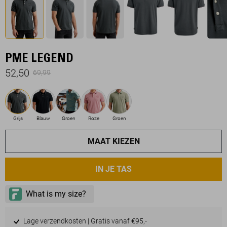
PME LEGEND
52,50
69,99
Grijs
Blauw
Groen
Roze
Groen
MAAT KIEZEN
IN JE TAS
Lage verzendkosten | Gratis vanaf €95,-