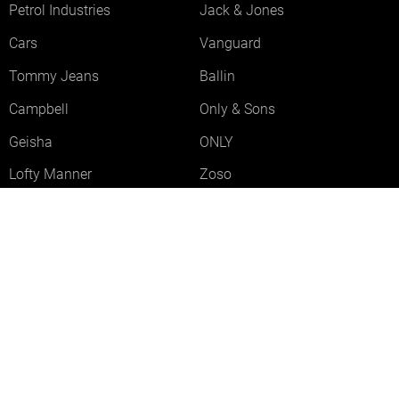
Petrol Industries
Jack & Jones
Cars
Vanguard
Tommy Jeans
Ballin
Campbell
Only & Sons
Geisha
ONLY
Lofty Manner
Zoso
Ydence
Vero Moda
Refined Department
Garcia
Sisters Point
Red Button
JDY
Fluresk
Harper & Yve
Object
Meld je aan voor onze nieuwsbrief