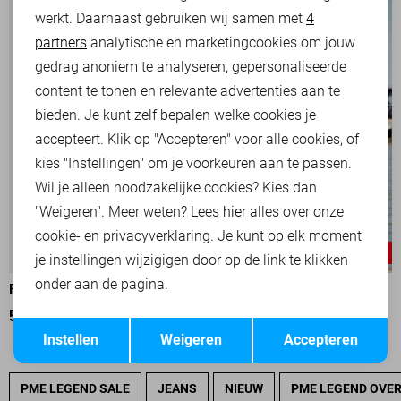
werkt. Daarnaast gebruiken wij samen met
4
Analytische cookies
partners
analytische en marketingcookies om jouw
Marketing cookies
gedrag anoniem te analyseren, gepersonaliseerde
content te tonen en relevante advertenties aan te
bieden. Je kunt zelf bepalen welke cookies je
accepteert. Klik op "Accepteren" voor alle cookies, of
kies "Instellingen" om je voorkeuren aan te passen.
Wil je alleen noodzakelijke cookies? Kies dan
"Weigeren". Meer weten? Lees
hier
alles over onze
cookie- en privacyverklaring. Je kunt op elk moment
-25%
-25%
je instellingen wijzigigen door op de link te klikken
onder aan de pagina.
PME LEGEND POLO
PME LEGEND POLO
52,50
69,99
52,50
69,99
Opslaan
Terug
Instellen
Weigeren
Accepteren
PME LEGEND SALE
JEANS
NIEUW
PME LEGEND OVE