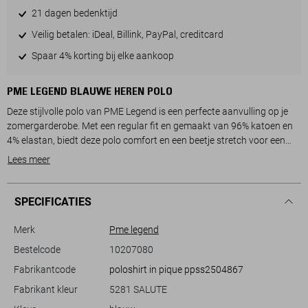
21 dagen bedenktijd
Veilig betalen: iDeal, Billink, PayPal, creditcard
Spaar 4% korting bij elke aankoop
PME LEGEND BLAUWE HEREN POLO
Deze stijlvolle polo van PME Legend is een perfecte aanvulling op je
zomergarderobe. Met een regular fit en gemaakt van 96% katoen en
4% elastan, biedt deze polo comfort en een beetje stretch voor een
fijne pasvorm. De ribkraag en de subtiele knoopsluiting geven het
Lees meer
shirt een klassieke uitstraling, terwijl het PME Legend-logo op de borst
en mouw een stoere twist geven aan het geheel. De donkerblauwe
kleur maakt dit kledingstuk veelzijdig en makkelijk te combineren met
SPECIFICATIES
andere items in je kast.
Met zijn korte mouwen en casual stijl is deze PME Legend polo een
Merk
Pme legend
uitstekende keuze voor uiteenlopende gelegenheden, van een dag op
Bestelcode
10207080
kantoor tot een ontspannen weekend met vrienden. Combineer het
Fabrikantcode
poloshirt in pique ppss2504867
met een jeans of chino voor een relaxte look, of trek er een jasje
overheen voor een iets formelere uitstraling. Dit kledingstuk is
Fabrikant kleur
5281 SALUTE
duurzaam ontworpen, waardoor je niet alleen modieus voor de dag