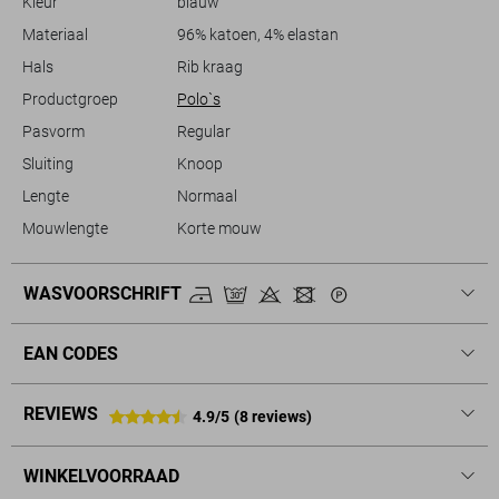
Kleur
blauw
komt, maar ook een bewuste keuze maakt.
Materiaal
96% katoen, 4% elastan
Hals
Rib kraag
Productgroep
Polo`s
Pasvorm
Regular
Sluiting
Knoop
Lengte
Normaal
Mouwlengte
Korte mouw
WASVOORSCHRIFT
EAN CODES
REVIEWS
4.9/5
(8 reviews)
WINKELVOORRAAD