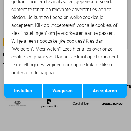
Marketing cookies
gedrag anoniem te analyseren, gepersonaliseerde
content te tonen en relevante advertenties aan te
bieden. Je kunt zelf bepalen welke cookies je
accepteert. Klik op "Accepteren" voor alle cookies, of
kies "Instellingen" om je voorkeuren aan te passen.
Wil je alleen noodzakelijke cookies? Kies dan
AMERICAN CLASSIC
-25%
"Weigeren". Meer weten? Lees
hier
alles over onze
PME LEGEND POLO
PME LEGEND POLO
cookie- en privacyverklaring. Je kunt op elk moment
45,00
59,99
59,99
je instellingen wijzigigen door op de link te klikken
onder aan de pagina.
Opslaan
Terug
PME LEGEND SALE
JEANS
NIEUW
PME LEGEND OVE
Instellen
Weigeren
Accepteren