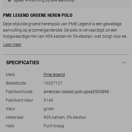
PME LEGEND GROENE HEREN POLO
Deze stijlvolle groene herenpolo van PME Legend is een geweldige
aanvulling op je zomergarderobe. De polo is vervaardigd uit een
hoogwaardige mix van 95% katoen en 5% elastan, wat zorgt voor een
comfortabele pasvorm en voldoende bewegingsvrijheid. De regular fit
Lees meer
en de subtiele PME Legend-logopatch op de borst geven de polo een
casual uitstraling, ideaal voor zowel ontspannen als sociale
gelegenheden.
SPECIFICATIES
Met zijn klassieke puntkraag en knoopsluiting, biedt deze polo een
verfijnde look die je gemakkelijk kunt combineren met verschillende
Merk
Pme legend
outfits. Of je nu een dagje naar het park gaat of een informele
Bestelcode
10207127
bijeenkomst hebt, deze polo past perfect bij elke zomerse setting. De
Fabrikantcode
american classic polo ppss2505899
korte mouwen maken het kledingstuk luchtig en comfortabel, zodat je
er ook op warme dagen stijlvol uitziet. Voeg deze veelzijdige PME
Fabrikant kleur
5149
Legend polo toe aan je collectie en geniet van zowel comfort als stijl.
Kleur
groen
Materiaal
95% katoen, 5% elastan
Hals
Punt kraag