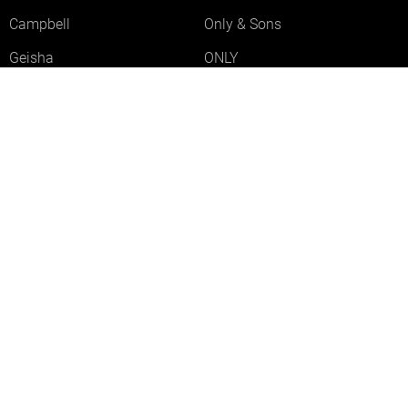
Campbell
Only & Sons
Geisha
ONLY
Lofty Manner
Zoso
Ydence
Vero Moda
Refined Department
Garcia
Sisters Point
Red Button
JDY
Fluresk
Harper & Yve
Object
Meld je aan voor onze nieuwsbrief
Meld je aan voor onze nieuwsbrief en profiteer als eerste van
acties!