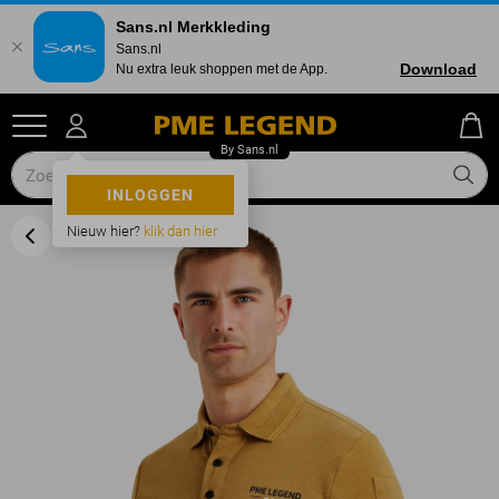
Sans.nl Merkkleding
Sans.nl
Download
Nu extra leuk shoppen met de App.
INLOGGEN
Nieuw hier?
klik dan hier