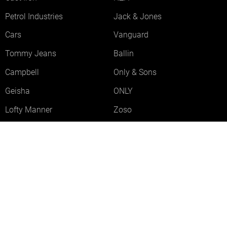
Petrol Industries
Jack & Jones
Cars
Vanguard
Tommy Jeans
Ballin
Campbell
Only & Sons
Geisha
ONLY
Lofty Manner
Zoso
Ydence
Vero Moda
Refined Department
Garcia
Sisters Point
Red Button
JDY
Fluresk
Harper & Yve
Object