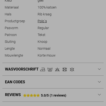
Kleur
geel
zomeractiviteiten.
Materiaal
100% katoen
Hals
Rib kraag
Productgroep
Polo`s
Pasvorm
Regular
Patroon
Tekst
Sluiting
Knoop
Lengte
Normaal
Mouwlengte
Korte mouw
WASVOORSCHRIFT
EAN CODES
REVIEWS
5.0/5
(1 reviews)