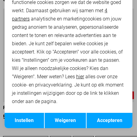
OOK HET BEKIJKEN WAARD
functionele cookies zorgen we dat de website goed
werkt. Daarnaast gebruiken wij samen met
4
Analytische cookies
partners
analytische en marketingcookies om jouw
Marketing cookies
gedrag anoniem te analyseren, gepersonaliseerde
content te tonen en relevante advertenties aan te
bieden. Je kunt zelf bepalen welke cookies je
accepteert. Klik op "Accepteren" voor alle cookies, of
kies "Instellingen" om je voorkeuren aan te passen.
Wil je alleen noodzakelijke cookies? Kies dan
"Weigeren". Meer weten? Lees
hier
alles over onze
cookie- en privacyverklaring. Je kunt op elk moment
je instellingen wijzigigen door op de link te klikken
-25%
-25%
onder aan de pagina.
PME LEGEND POLO
PME LEGEND POLO
Opslaan
Terug
52,50
69,99
67,50
89,99
Instellen
Weigeren
Accepteren