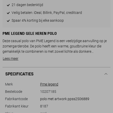
21 dagen bedenktijd
Veilig betalen: iDeal, Billink, PayPal, creditcard
Spaar 4% korting bij elke aankoop
PME LEGEND GELE HEREN POLO
Deze casual polo van PME Legend is een veelzijdige aanvulling op je
zomergarderobe. De polo heeft een warme, goudbruine kleur die
gemakkelijk te combineren is met zowel lichte als donkere
kledingstukken. Het opvallende, geborduurde PME Legend-logo op de
Lees meer
borst voegt een stevig karakter toe aan het geheel. Gemaakt van
100% katoen, biedt het een ademend en comfortabel gevoel, perfect
voor warme dagen.
SPECIFICATIES
Met zijn regular fit en korte mouwen biedt deze PME Legend polo een
Merk
Pme legend
ontspannen en toegankelijke look voor uiteenlopende gelegenheden.
Bestelcode
10207185
De rib kraag en de stijlvolle knoopsluiting geven het shirt een klassieke
Fabrikantcode
polo met artwork ppss2506889
uitstraling, terwijl de subtiele details op de mouw zorgen voor een
unieke twist. Draag het in een informele setting, zoals een barbecue of
Fabrikant kleur
8187
een casual dagje uit. Deze polo sluit naadloos aan bij je relaxte