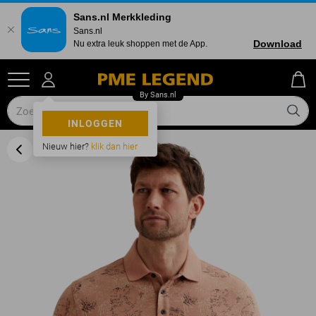
Sans.nl Merkkleding
Sans.nl
Download
Nu extra leuk shoppen met de App.
INLOGGEN
Nieuw hier?
klik dan hier