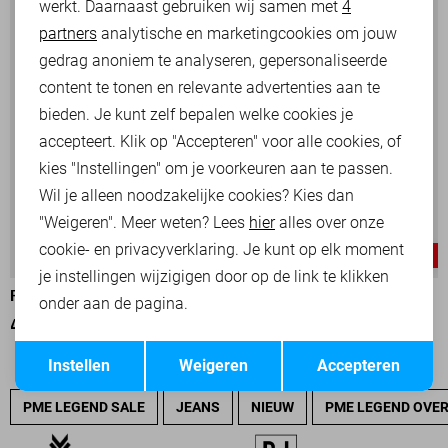
werkt. Daarnaast gebruiken wij samen met
4
Analytische cookies
partners
analytische en marketingcookies om jouw
Marketing cookies
gedrag anoniem te analyseren, gepersonaliseerde
content te tonen en relevante advertenties aan te
bieden. Je kunt zelf bepalen welke cookies je
accepteert. Klik op "Accepteren" voor alle cookies, of
kies "Instellingen" om je voorkeuren aan te passen.
Wil je alleen noodzakelijke cookies? Kies dan
"Weigeren". Meer weten? Lees
hier
alles over onze
cookie- en privacyverklaring. Je kunt op elk moment
-30%
-30%
je instellingen wijzigigen door op de link te klikken
PME LEGEND POLO
PME LEGEND POLO
onder aan de pagina.
49,00
69,99
49,00
69,99
Opslaan
Terug
Instellen
Weigeren
Accepteren
PME LEGEND SALE
JEANS
NIEUW
PME LEGEND OVE