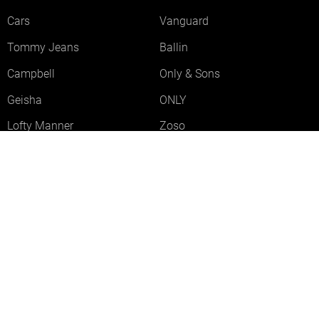
Cars
Vanguard
Tommy Jeans
Ballin
Campbell
Only & Sons
Geisha
ONLY
Lofty Manner
Zoso
Ydence
Vero Moda
Refined Department
Garcia
Sisters Point
Red Button
JDY
Fluresk
Harper & Yve
Object
Meld je aan voor onze nieuwsbrief