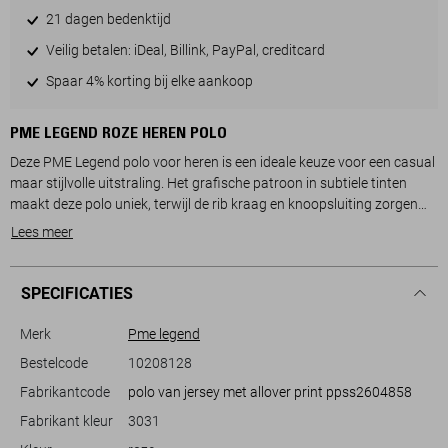
21 dagen bedenktijd
Veilig betalen: iDeal, Billink, PayPal, creditcard
Spaar 4% korting bij elke aankoop
PME LEGEND ROZE HEREN POLO
Deze PME Legend polo voor heren is een ideale keuze voor een casual
maar stijlvolle uitstraling. Het grafische patroon in subtiele tinten
maakt deze polo uniek, terwijl de rib kraag en knoopsluiting zorgen
voor een klassieke touch. Gemaakt van een duurzame mix van 70%
Lees meer
katoen en 30% gerecycled katoen, biedt dit kledingstuk niet alleen
comfort, maar ook een milieuvriendelijke optie voor je garderobe.
SPECIFICATIES
De regular pasvorm en korte mouwen maken deze polo perfect voor
zomerse dagen. Combineer hem met een jeans voor een ontspannen
Merk
Pme legend
weekendlook of draag hem met een nette chino voor een meer
Bestelcode
10208128
verzorgde stijl. Of je nu naar een casual etentje gaat of een dagje stad
Fabrikantcode
polo van jersey met allover print ppss2604858
plant, deze PME Legend polo past bij diverse gelegenheden en zorgt
ervoor dat je er altijd goed uitziet. Vooral tijdens warme
Fabrikant kleur
3031
zomermaanden is dit kledingstuk een geschikte aanvulling op je