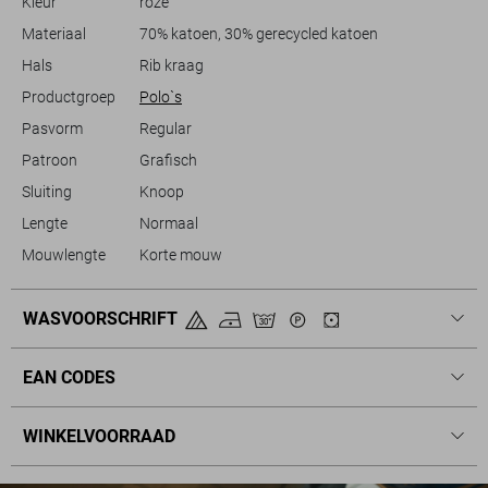
Kleur
roze
dagelijkse outfit.
Materiaal
70% katoen, 30% gerecycled katoen
Hals
Rib kraag
Productgroep
Polo`s
Pasvorm
Regular
Patroon
Grafisch
Sluiting
Knoop
Lengte
Normaal
Mouwlengte
Korte mouw
WASVOORSCHRIFT
EAN CODES
WINKELVOORRAAD