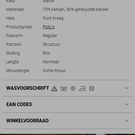
Kleur
blauw
Ga voor een gerelateerde en toch moderne look met deze veelzijdige
polo.
Materiaal
70% katoen, 30% gerecycled katoen
Hals
Punt kraag
Productgroep
Polo`s
Pasvorm
Regular
Patroon
Structuur
Sluiting
Rits
Lengte
Normaal
Mouwlengte
Korte mouw
WASVOORSCHRIFT
EAN CODES
WINKELVOORRAAD