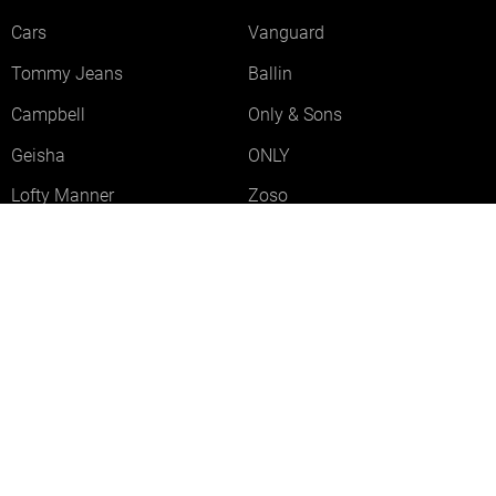
Cars
Vanguard
Tommy Jeans
Ballin
Campbell
Only & Sons
Geisha
ONLY
Lofty Manner
Zoso
Ydence
Vero Moda
Refined Department
Garcia
Sisters Point
Red Button
JDY
Fluresk
Harper & Yve
Object
Meld je aan voor onze nieuwsbrief