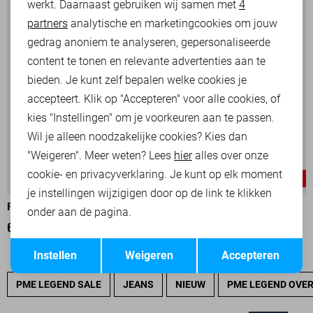
werkt. Daarnaast gebruiken wij samen met
4
Analytische cookies
partners
analytische en marketingcookies om jouw
Marketing cookies
gedrag anoniem te analyseren, gepersonaliseerde
content te tonen en relevante advertenties aan te
bieden. Je kunt zelf bepalen welke cookies je
accepteert. Klik op "Accepteren" voor alle cookies, of
kies "Instellingen" om je voorkeuren aan te passen.
Wil je alleen noodzakelijke cookies? Kies dan
"Weigeren". Meer weten? Lees
hier
alles over onze
cookie- en privacyverklaring. Je kunt op elk moment
-25%
-25%
je instellingen wijzigigen door op de link te klikken
PME LEGEND POLO
PME LEGEND POLO
onder aan de pagina.
60,00
79,99
52,50
69,99
Opslaan
Terug
Instellen
Weigeren
Accepteren
PME LEGEND SALE
JEANS
NIEUW
PME LEGEND OVE