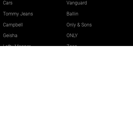
Cars
Vanguard
Tommy Jeans
Ballin
Campbell
Only & Sons
Geisha
ONLY
Lofty Manner
Zoso
Ydence
Vero Moda
Refined Department
Garcia
Sisters Point
Red Button
JDY
Fluresk
Harper & Yve
Object
Meld je aan voor onze nieuwsbrief
Meld je aan voor onze nieuwsbrief en profiteer als eerste van