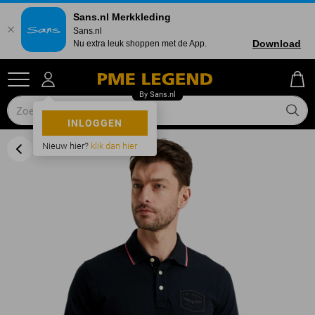
Sans.nl Merkkleding
Sans.nl
Download
Nu extra leuk shoppen met de App.
INLOGGEN
Nieuw hier?
klik dan hier