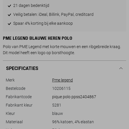
21 dagen bedenktijd
Veilig betalen: iDeal, Billink, PayPal, creditcard
Spaar 4% korting bij elke aankoop
PME LEGEND BLAUWE HEREN POLO
Polo van PME Legend met korte mouwen en een ribgebreide kraag.
Dit model heeft een logo op borsthoogte.
SPECIFICATIES
Merk
Pme legend
Bestelcode
10206115
Fabrikantcode
pique polo ppss2404867
Fabrikant kleur
5281
Kleur
blauw
Materiaal
96% katoen, 4% elastan