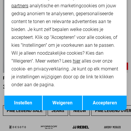
partners
analytische en marketingcookies om jouw
Marketing cookies
gedrag anoniem te analyseren, gepersonaliseerde
content te tonen en relevante advertenties aan te
bieden. Je kunt zelf bepalen welke cookies je
accepteert. Klik op "Accepteren" voor alle cookies, of
kies "Instellingen" om je voorkeuren aan te passen.
Wil je alleen noodzakelijke cookies? Kies dan
"Weigeren". Meer weten? Lees
hier
alles over onze
-50%
-50%
cookie- en privacyverklaring. Je kunt op elk moment
je instellingen wijzigigen door op de link te klikken
PME LEGEND POLO
PME LEGEND POLO
onder aan de pagina.
35,00
69,99
35,00
69,99
Opslaan
Terug
Instellen
Weigeren
Accepteren
PME LEGEND SALE
JEANS
NIEUW
PME LEGEND OVE