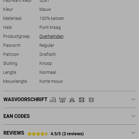
Fabrikant kleur
5281
langdurig van zowel comfort als stijl, ideaal voor wie modieus en
Kleur
blauw
milieubewust wil zijn. Of je nu een wandeling langs de kust maakt of
een terrasje pakt, dit grafische overhemd is altijd een goede match.
Materiaal
100% katoen
Hals
Punt kraag
Productgroep
Overhemden
Pasvorm
Regular
Patroon
Grafisch
Sluiting
Knoop
Lengte
Normaal
Mouwlengte
Korte mouw
WASVOORSCHRIFT
EAN CODES
REVIEWS
4.5/5
(2 reviews)