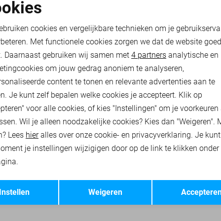
-25%
okies
oodzakelijke cookies
Personalisatie cookies
PME LEGEND OVERHEMD
ebruiken cookies en vergelijkbare technieken om je gebruikserva
52,50
69,99
rbeteren. Met functionele cookies zorgen we dat de website goe
nalytische cookies
Marketing cookies
t. Daarnaast gebruiken wij samen met
4 partners
analytische en
etingcookies om jouw gedrag anoniem te analyseren,
RHEMDEN
PME LEGEND T-SHIRTS
PME LEGEND POLO`S
sonaliseerde content te tonen en relevante advertenties aan te
n. Je kunt zelf bepalen welke cookies je accepteert. Klik op
pteren" voor alle cookies, of kies "Instellingen" om je voorkeuren
ssen. Wil je alleen noodzakelijke cookies? Kies dan "Weigeren". 
n? Lees
hier
alles over onze cookie- en privacyverklaring. Je kun
oment je instellingen wijzigigen door op de link te klikken onder
gina.
Opslaan
Terug
Instellen
Weigeren
Acceptere