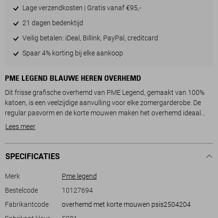
Lage verzendkosten | Gratis vanaf €95,-
21 dagen bedenktijd
Veilig betalen: iDeal, Billink, PayPal, creditcard
Spaar 4% korting bij elke aankoop
PME LEGEND BLAUWE HEREN OVERHEMD
Dit frisse grafische overhemd van PME Legend, gemaakt van 100%
katoen, is een veelzijdige aanvulling voor elke zomergarderobe. De
regular pasvorm en de korte mouwen maken het overhemd ideaal
voor warme dagen. Het levendige design met een bijzonder patroon
Lees meer
combineert afwisselende groene en witte tinten op een diepe,
donkerblauwe achtergrond, wat zorgt voor een speelse, maar toch
stijlvolle uitstraling. De klassieke puntkraag en de subtiele PME
SPECIFICATIES
Legend badge aan de borst geven het geheel een verfijnde touch.
Voor een casual dagje uit of een relaxte avond is dit PME Legend
Merk
Pme legend
overhemd een uitstekende keuze. De normale lengte maakt het
Bestelcode
10127694
mogelijk om het zowel in als uit een broek te dragen, afhankelijk van
Fabrikantcode
overhemd met korte mouwen psis2504204
de gelegenheid. Combineer het met een lichte jeans of een korte broek
voor een ongedwongen look. Dankzij de duurzame stoffen geniet je