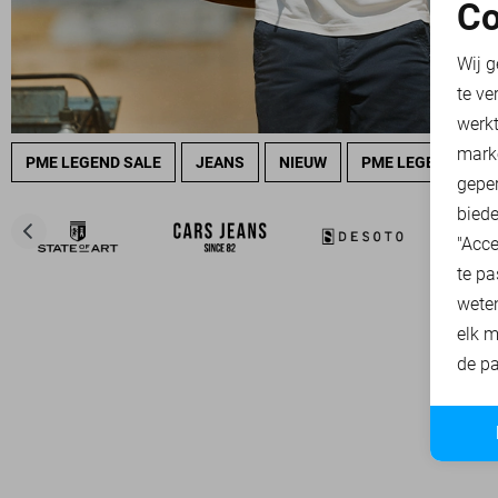
Co
N
Wij g
te ve
A
werk
mark
PME LEGEND SALE
JEANS
NIEUW
PME LEGEND OVE
geper
biede
"Acce
te pa
wete
elk m
de pa