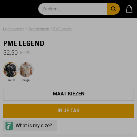
Herenkleding
Overhemden
PME legend
PME LEGEND
52,50
69,99
Blauw
Beige
MAAT KIEZEN
IN JE TAS