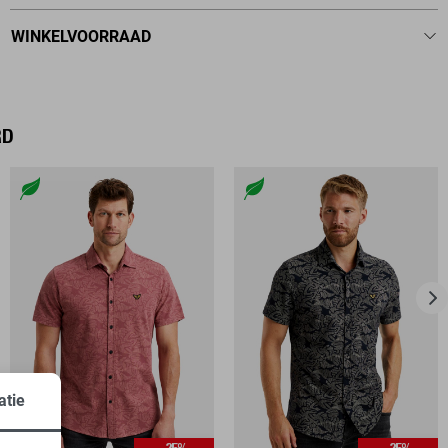
WINKELVOORRAAD
RD
atie