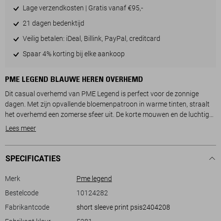
Lage verzendkosten | Gratis vanaf €95,-
21 dagen bedenktijd
Veilig betalen: iDeal, Billink, PayPal, creditcard
Spaar 4% korting bij elke aankoop
PME LEGEND BLAUWE HEREN OVERHEMD
Dit casual overhemd van PME Legend is perfect voor de zonnige
dagen. Met zijn opvallende bloemenpatroon in warme tinten, straalt
het overhemd een zomerse sfeer uit. De korte mouwen en de luchtige
100% katoenen stof maken het comfortabel om te dragen, zelfs op de
Lees meer
warmste dagen. Dankzij de regular fit pasvorm zit het overhemd
lekker ruim zonder de stijlvolle snit te verliezen. De klassieke
puntkraag en knoopsluiting geven het een nette uitstraling, ideaal
SPECIFICATIES
voor verschillende gelegenheden.
Merk
Pme legend
Het overhemd is veelzijdig te combineren. Of je nu een dagje uit plant
Bestelcode
10124282
of een informele bijeenkomst hebt, dit bloemenoverhemd voegt een
Fabrikantcode
short sleeve print psis2404208
vleugje frisheid toe aan je outfit. Draag het met een casual jeans of
een lichte short en je bent klaar voor een ontspannen dag in de