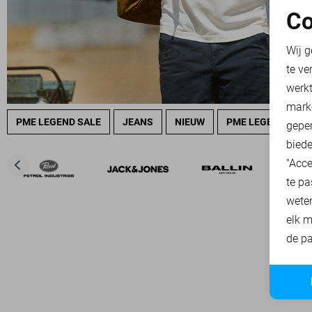
Co
N
Wij g
te ve
A
werk
mark
PME LEGEND SALE
JEANS
NIEUW
PME LEGEND OVE
geper
biede
"Acce
te pa
wete
elk m
de pa