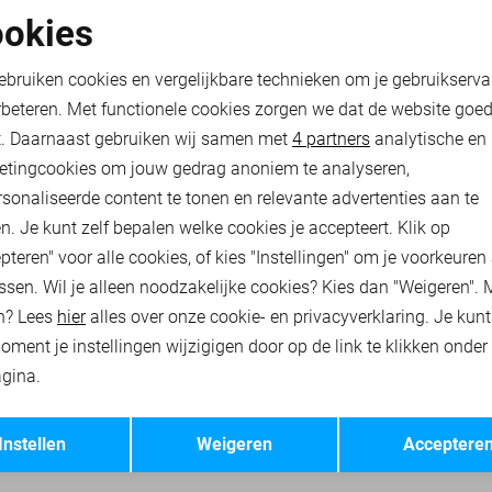
okies
-30%
oodzakelijke cookies
Personalisatie cookies
ebruiken cookies en vergelijkbare technieken om je gebruikserva
PME LEGEND OVERHEMD
rbeteren. Met functionele cookies zorgen we dat de website goe
49,00
69,99
nalytische cookies
Marketing cookies
t. Daarnaast gebruiken wij samen met
4 partners
analytische en
etingcookies om jouw gedrag anoniem te analyseren,
RHEMDEN
PME LEGEND T-SHIRTS
PME LEGEND POLO`S
sonaliseerde content te tonen en relevante advertenties aan te
n. Je kunt zelf bepalen welke cookies je accepteert. Klik op
pteren" voor alle cookies, of kies "Instellingen" om je voorkeuren
ssen. Wil je alleen noodzakelijke cookies? Kies dan "Weigeren". 
n? Lees
hier
alles over onze cookie- en privacyverklaring. Je kun
oment je instellingen wijzigigen door op de link te klikken onder
gina.
Opslaan
Terug
Instellen
Weigeren
Acceptere