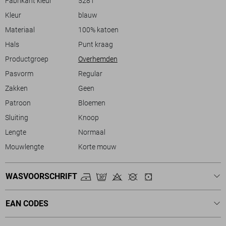
Fabrikant kleur
5281
buitenlucht. Dit PME Legend overhemd zorgt ervoor dat je stijlvol voor
Kleur
blauw
de dag komt, waar je ook naartoe gaat.
Materiaal
100% katoen
Hals
Punt kraag
Productgroep
Overhemden
Pasvorm
Regular
Zakken
Geen
Patroon
Bloemen
Sluiting
Knoop
Lengte
Normaal
Mouwlengte
Korte mouw
WASVOORSCHRIFT
EAN CODES