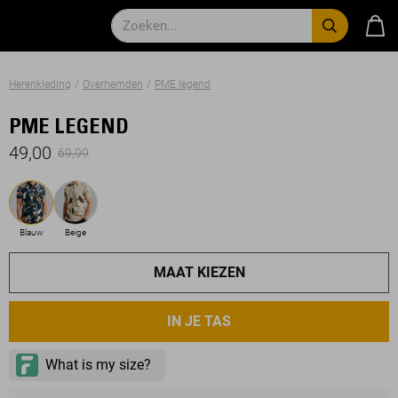
Herenkleding
Overhemden
PME legend
PME LEGEND
49,00
69,99
Blauw
Beige
MAAT KIEZEN
IN JE TAS