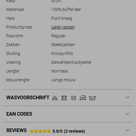
Kleur
bruin
mouwen en normale lengte maken het makkelijk te combineren met
zowel jeans als meer formele outfits. Met zijn duurzame materialen en
Materiaal
100% buffel leer
stijlvolle uitstraling is deze PME Legend jas een waardevolle
Hals
Punt kraag
Productgroep
Leren jassen
Meer informatie:
Pasvorm
Regular
De totale lengte is 70 cm bij maat M.
Zakken
Steekzakken
Sluiting
Knoop/Rits
Voering
Gewatteerd polyester
Lengte
Normaal
Mouwlengte
Lange mouw
WASVOORSCHRIFT
EAN CODES
REVIEWS
5.0/5
(2 reviews)