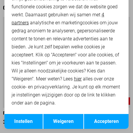
functionele cookies zorgen we dat de website goed
OOK HET BEKIJKEN WAARD
werkt. Daarnaast gebruiken wij samen met
4
Analytische cookies
partners
analytische en marketingcookies om jouw
Marketing cookies
gedrag anoniem te analyseren, gepersonaliseerde
content te tonen en relevante advertenties aan te
bieden. Je kunt zelf bepalen welke cookies je
accepteert. Klik op "Accepteren" voor alle cookies, of
kies "Instellingen" om je voorkeuren aan te passen.
Wil je alleen noodzakelijke cookies? Kies dan
"Weigeren". Meer weten? Lees
hier
alles over onze
cookie- en privacyverklaring. Je kunt op elk moment
je instellingen wijzigigen door op de link te klikken
-25%
-15%
onder aan de pagina.
PME LEGEND LEREN JAS
PME LEGEND LEREN JAS
Opslaan
Terug
Instellen
Weigeren
Accepteren
337,50
449,99
357,00
419,99