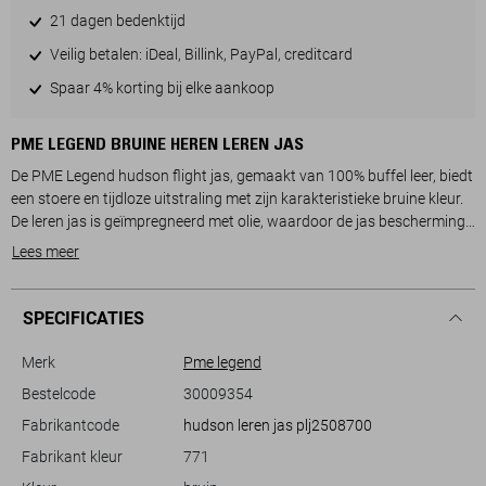
21 dagen bedenktijd
Veilig betalen: iDeal, Billink, PayPal, creditcard
Spaar 4% korting bij elke aankoop
PME LEGEND BRUINE HEREN LEREN JAS
De PME Legend hudson flight jas, gemaakt van 100% buffel leer, biedt
een stoere en tijdloze uitstraling met zijn karakteristieke bruine kleur.
De leren jas is geïmpregneerd met olie, waardoor de jas bescherming
bied tijdens allerlei weersomstandigheden. Deze jas heeft een regular
Lees meer
fit en is voorzien van decoratieve badges die het geheel een
authentieke touch geven. De gewatteerde polyester voering zorgt
ervoor dat je warm blijft tijdens koude winterdagen, terwijl de zachte,
SPECIFICATIES
afneembare kraag met schapenbont een extra comfortabel element
toevoegt aan het ontwerp. Met zowel een rits- als knoopsluiting
Merk
Pme legend
ervaar je optimale bescherming tegen de elementen.
Bestelcode
30009354
Fabrikantcode
hudson leren jas plj2508700
Deze leren jas is een ideale keuze voor casual gelegenheden, of je nu
een middagje stad plant of een winterwandeling maakt. Dankzij de
Fabrikant kleur
771
handzame steekzakken heb je altijd je essentials bij de hand. De lange