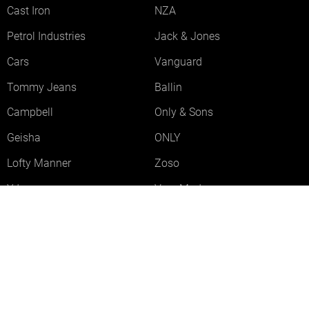
Cast Iron
NZA
Petrol Industries
Jack & Jones
Cars
Vanguard
Tommy Jeans
Ballin
Campbell
Only & Sons
Geisha
ONLY
Lofty Manner
Zoso
Ydence
Vero Moda
Refined Department
Garcia
Sisters Point
Red Button
JDY
Fluresk
Harper & Yve
Object