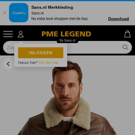
Sans.nl Merkkleding
Sans.nl
Download
Nu extra leuk shoppen met de App.
INLOGGEN
Nieuw hier?
klik dan hier