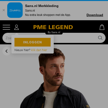
Sans.nl Merkkleding
Sans.nl
Download
Nu extra leuk shoppen met de App.
INLOGGEN
Nieuw hier?
klik dan hier