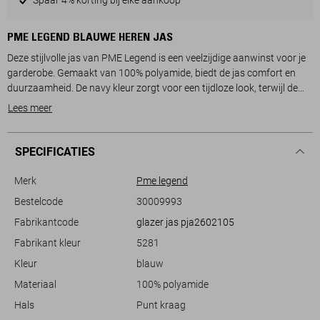
PME LEGEND BLAUWE HEREN JAS
Deze stijlvolle jas van PME Legend is een veelzijdige aanwinst voor je
garderobe. Gemaakt van 100% polyamide, biedt de jas comfort en
duurzaamheid. De navy kleur zorgt voor een tijdloze look, terwijl de
regular fit met rits jouw dagelijkse outfit een casual touch geeft. De
Lees meer
jas heeft een puntkraag en lange mouwen, waardoor hij geschikt is
voor de lente. Handige steekzakken maken het een praktische keuze
voor alledaags gebruik.
SPECIFICATIES
De jas straalt een ontspannen stijl uit die gemakkelijk te combineren is
Merk
Pme legend
met verschillende outfits. Of je nu een dag op kantoor hebt of gewoon
Bestelcode
30009993
met vrienden afspreekt, deze jas past perfect bij een jeans en een
Fabrikantcode
glazer jas pja2602105
simpel T-shirt. Het subtiele PME Legend-logo op de mouw en borst
voegt een extra stijlvol detail toe zonder te overheersen. Ideaal voor
Fabrikant kleur
5281
heren die op zoek zijn naar een comfortabele maar modieuze keuze
Kleur
blauw
Materiaal
100% polyamide
Meer informatie:
De totale lengte is 68 cm bij maat M.
Hals
Punt kraag