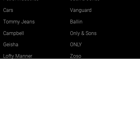
Cars
Vanguard
Tommy Jeans
Ballin
Campbell
Only & Sons
Geisha
ONLY
Lofty Manner
Zoso
Ydence
Vero Moda
Refined Department
Garcia
Sisters Point
Red Button
JDY
Fluresk
Harper & Yve
Object
Meld je aan voor onze nieuwsbrief