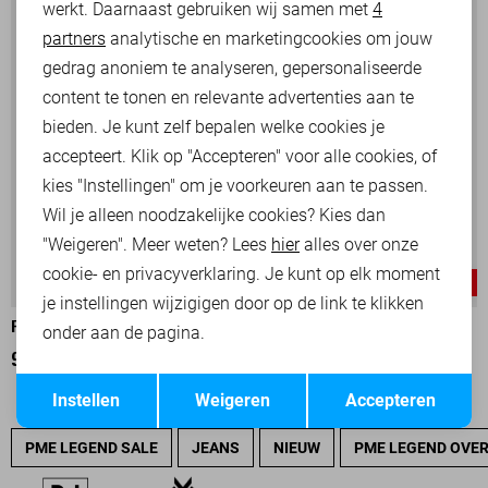
werkt. Daarnaast gebruiken wij samen met
4
Analytische cookies
partners
analytische en marketingcookies om jouw
Marketing cookies
gedrag anoniem te analyseren, gepersonaliseerde
content te tonen en relevante advertenties aan te
bieden. Je kunt zelf bepalen welke cookies je
accepteert. Klik op "Accepteren" voor alle cookies, of
kies "Instellingen" om je voorkeuren aan te passen.
Wil je alleen noodzakelijke cookies? Kies dan
"Weigeren". Meer weten? Lees
hier
alles over onze
cookie- en privacyverklaring. Je kunt op elk moment
-50%
-50%
je instellingen wijzigigen door op de link te klikken
PME LEGEND JAS
PME LEGEND JAS
onder aan de pagina.
95,00
189,99
95,00
189,99
Opslaan
Terug
Instellen
Weigeren
Accepteren
PME LEGEND SALE
JEANS
NIEUW
PME LEGEND OVE