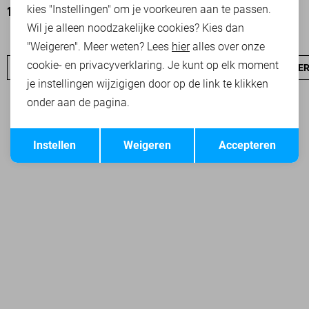
kies "Instellingen" om je voorkeuren aan te passen.
13,95
70,00
99,99
Wil je alleen noodzakelijke cookies? Kies dan
"Weigeren". Meer weten? Lees
hier
alles over onze
cookie- en privacyverklaring. Je kunt op elk moment
PME LEGEND SALE
JEANS
NIEUW
PME LEGEND OVE
je instellingen wijzigigen door op de link te klikken
onder aan de pagina.
Opslaan
Terug
Instellen
Weigeren
Accepteren