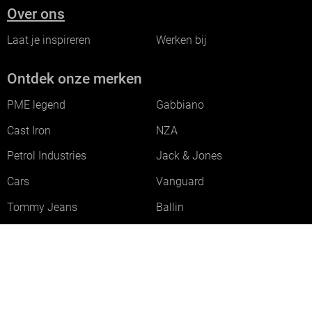
Over ons
Laat je inspireren
Werken bij
Ontdek onze merken
PME legend
Gabbiano
Cast Iron
NZA
Petrol Industries
Jack & Jones
Cars
Vanguard
Tommy Jeans
Ballin
Campbell
Only & Sons
Geisha
ONLY
Lofty Manner
Zoso
Ydence
Vero Moda