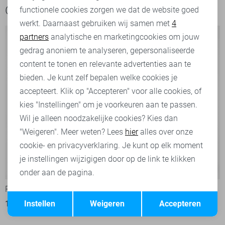
Ook het bekijken waard
functionele cookies zorgen we dat de website goed
werkt. Daarnaast gebruiken wij samen met
4
Analytische cookies
partners
analytische en marketingcookies om jouw
Marketing cookies
gedrag anoniem te analyseren, gepersonaliseerde
content te tonen en relevante advertenties aan te
bieden. Je kunt zelf bepalen welke cookies je
accepteert. Klik op "Accepteren" voor alle cookies, of
kies "Instellingen" om je voorkeuren aan te passen.
Wil je alleen noodzakelijke cookies? Kies dan
"Weigeren". Meer weten? Lees
hier
alles over onze
cookie- en privacyverklaring. Je kunt op elk moment
je instellingen wijzigigen door op de link te klikken
-50%
-50%
onder aan de pagina.
Pieces Trui
Pieces Trui
Opslaan
Terug
Instellen
Weigeren
Accepteren
17,50
34,99
17,50
34,99