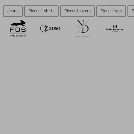
Jeans
Pieces t-shirts
Pieces blazers
Pieces tops
P