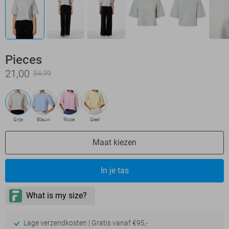
Pieces
21,00
34,99
Grijs
Blauw
Roze
Geel
Maat kiezen
In je tas
Lage verzendkosten | Gratis vanaf €95,-