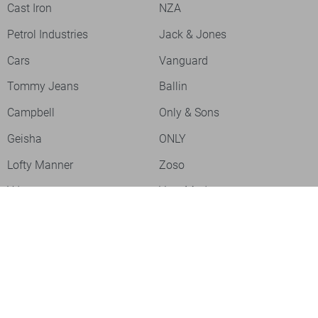
Cast Iron
NZA
Petrol Industries
Jack & Jones
Cars
Vanguard
Tommy Jeans
Ballin
Campbell
Only & Sons
Geisha
ONLY
Lofty Manner
Zoso
Ydence
Vero Moda
Refined Department
Garcia
Sisters Point
Red Button
JDY
Fluresk
Harper & Yve
Object