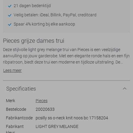
21 dagen bedenktijd
Veilig betalen: iDeal, Billink, PayPal, creditcard
Spaar 4% korting bij elke aankoop
Pieces grijze dames trui
Deze stijlvolle light grey melange trui van Pieces is een veelzijdige
aanvulling op jouw garderobe. Met een elegante ronde hals en een fijn
ribpatroon, biedt deze trui een moderne en tijdloze uitstraling. De
korte mouwen en de regular fit pasvorm zorgen voor een
Lees meer
comfortabele stijl die ideaal is voor het lenteseizoen. De zachte tint en
de subtiele textuur maken deze trui geschikt voor zowel casual als
meer formele looks.
Specificaties
Dankzij de normale lengte van de trui kun je eenvoudig combineren
Merk
Pieces
met een hoge taille jeans of een elegante rok. Perfect voor dagelijkse
Bestelcode
20020633
werkoutfits of een ontspannen weekenduitstapje, deze trui past bij
Fabrikantcode
pcsilly ss o-neck knit noos bc 17158204
diverse gelegenheden. Voeg een paar minimalistische accessoires toe
voor een verfijnde uitstraling. Of je nu naar kantoor gaat of een
Fabrikant
LIGHT GREY MELANGE
gezellige brunch hebt met vrienden, met deze Pieces trui zie je er altijd
kleur