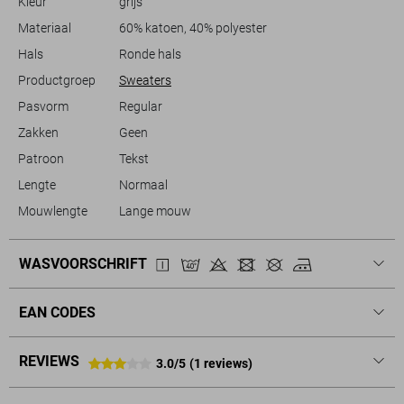
Kleur
grijs
je deze sweater gemakkelijk mixen en matchen met andere items uit je
kledingkast. Voeg een vleugje stedelijke flair toe aan je outfit met deze
Materiaal
60% katoen, 40% polyester
comfortabele en veelzijdige sweater.
Hals
Ronde hals
Productgroep
Sweaters
Pasvorm
Regular
Zakken
Geen
Patroon
Tekst
Lengte
Normaal
Mouwlengte
Lange mouw
WASVOORSCHRIFT
EAN CODES
REVIEWS
3.0/5
(1 reviews)