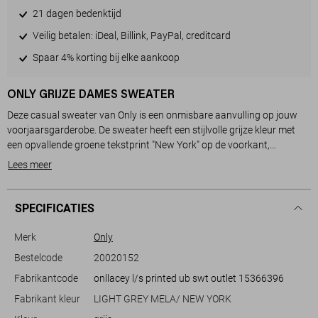
21 dagen bedenktijd
Veilig betalen: iDeal, Billink, PayPal, creditcard
Spaar 4% korting bij elke aankoop
ONLY GRIJZE DAMES SWEATER
Deze casual sweater van Only is een onmisbare aanvulling op jouw
voorjaarsgarderobe. De sweater heeft een stijlvolle grijze kleur met
een opvallende groene tekstprint "New York" op de voorkant,
waardoor je een moderne en trendy uitstraling krijgt. Gemaakt van
Lees meer
een comfortabele mix van 60% katoen en 40% polyester, biedt deze
trui het perfecte evenwicht tussen zachtheid en duurzaamheid. De
ronde hals en de lange mouwen maken het tot een veelzijdig
SPECIFICATIES
kledingstuk dat je moeiteloos kunt dragen op een koele lentedag.
Merk
Only
Met zijn regular fit en normale lengte is deze Only sweater ideaal voor
Bestelcode
20020152
diverse gelegenheden. Of je nu een ontspannen dagje hebt of een
Fabrikantcode
onllacey l/s printed ub swt outlet 15366396
casual uitje, deze trui zorgt ervoor dat je er altijd stijlvol uitziet.
Combineer het met een jeans of comfortabele broek voor een
Fabrikant kleur
LIGHT GREY MELA/ NEW YORK
onbezorgde look. Dankzij het tijdloze ontwerp en de neutrale kleur kun