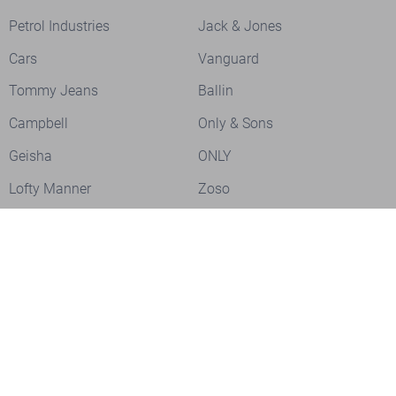
Petrol Industries
Jack & Jones
Cars
Vanguard
Tommy Jeans
Ballin
Campbell
Only & Sons
Geisha
ONLY
Lofty Manner
Zoso
Ydence
Vero Moda
Refined Department
Garcia
Sisters Point
Red Button
JDY
Fluresk
Harper & Yve
Object