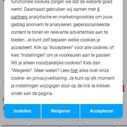
OOK HET BEKIJKEN WAARD
functionele cookies zorgen we dat de website goed
werkt. Daarnaast gebruiken wij samen met
4
Analytische cookies
partners
analytische en marketingcookies om jouw
Marketing cookies
gedrag anoniem te analyseren, gepersonaliseerde
content te tonen en relevante advertenties aan te
bieden. Je kunt zelf bepalen welke cookies je
accepteert. Klik op "Accepteren" voor alle cookies, of
kies "Instellingen" om je voorkeuren aan te passen.
Wil je alleen noodzakelijke cookies? Kies dan
"Weigeren". Meer weten? Lees
hier
alles over onze
cookie- en privacyverklaring. Je kunt op elk moment
je instellingen wijzigigen door op de link te klikken
-50%
-50%
onder aan de pagina.
ONLY SWEATER
ONLY SWEATER
Opslaan
Terug
20,00
39,99
20,00
39,99
Instellen
Weigeren
Accepteren