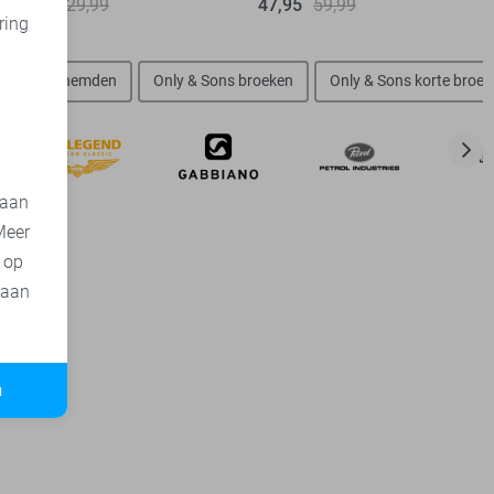
23,95
29,99
47,95
59,99
ring
d
 Sons overhemden
Only & Sons broeken
Only & Sons korte broe
 aan
Meer
t op
 aan
n