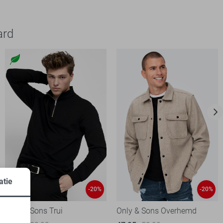
ard
atie
-20%
-20%
Only & Sons Trui
Only & Sons Overhemd