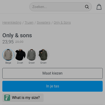
Herenkleding
Truien
Sweaters
Only & Sons
Only & sons
23,95
29,99
Beige
Zwart
Groen
Groen
Maat kiezen
In je tas