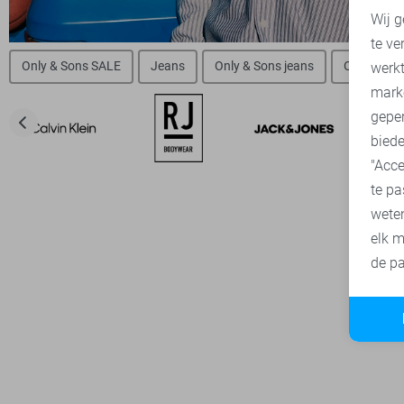
Wij g
te ve
A
Only & Sons SALE
Jeans
Only & Sons jeans
Only & Son
werk
mark
geper
biede
"Acce
te pa
wete
elk m
de pa