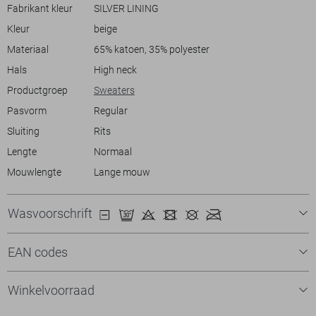
jeans voor een moeiteloze look of combineer hem met chino’s voor
Fabrikant kleur
SILVER LINING
een iets nettere uitstraling. Deze sweater is een veelzijdige toevoeging
Kleur
beige
aan elke herengarderobe, comfortabel voor dagelijks gebruik en
stijlvol genoeg voor veel situaties.
Materiaal
65% katoen, 35% polyester
Hals
High neck
Productgroep
Sweaters
Pasvorm
Regular
Sluiting
Rits
Lengte
Normaal
Mouwlengte
Lange mouw
Wasvoorschrift
EAN codes
Winkelvoorraad