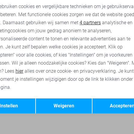
23,95
29,99
ebruiken cookies en vergelijkbare technieken om je gebruikserva
rbeteren. Met functionele cookies zorgen we dat de website goe
nalytische cookies
Marketing cookies
s truien
Only & Sons sweaters
Only & Sons t-shirts
Only &
t. Daarnaast gebruiken wij samen met
4 partners
analytische en
etingcookies om jouw gedrag anoniem te analyseren,
sonaliseerde content te tonen en relevante advertenties aan te
n. Je kunt zelf bepalen welke cookies je accepteert. Klik op
pteren" voor alle cookies, of kies "Instellingen" om je voorkeuren
ssen. Wil je alleen noodzakelijke cookies? Kies dan "Weigeren". 
n? Lees
hier
alles over onze cookie- en privacyverklaring. Je kun
oment je instellingen wijzigigen door op de link te klikken onder
gina.
Opslaan
Terug
Instellen
Weigeren
Acceptere