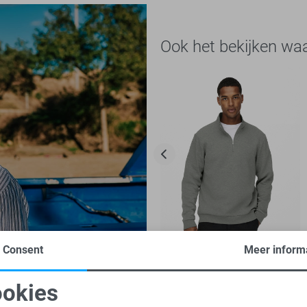
Ook het bekijken wa
Consent
Meer inform
-20%
okies
Only & Sons sweater
oodzakelijke cookies
Personalisatie cookies