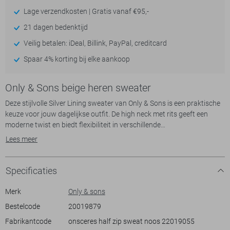
Lage verzendkosten | Gratis vanaf €95,-
21 dagen bedenktijd
Veilig betalen: iDeal, Billink, PayPal, creditcard
Spaar 4% korting bij elke aankoop
Only & Sons beige heren sweater
Deze stijlvolle Silver Lining sweater van Only & Sons is een praktische
keuze voor jouw dagelijkse outfit. De high neck met rits geeft een
moderne twist en biedt flexibiliteit in verschillende
weersomstandigheden. Gemaakt van 65% katoen en 35% polyester,
Lees meer
zorgt deze sweater voor een aangenaam draagcomfort en een goede
pasvorm. De regular fit biedt voldoende ruimte zonder de look slordig
te maken. Dankzij de subtiele kleur is hij makkelijk te combineren met
Specificaties
diverse broeken.
Geschikt voor casual gelegenheden, is deze Only & Sons sweater een
Merk
Only & sons
ideale keuze voor een ontspannen dag of een informele bijeenkomst.
Bestelcode
20019879
De lange mouwen en normale lengte zorgen voor een klassieke
Fabrikantcode
onsceres half zip sweat noos 22019055
uitstraling die bij bijna elke stijl past. Draag hem met een eenvoudige