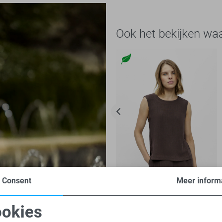
Ook het bekijken wa
Consent
Meer inform
-27%
okies
Object Top
oodzakelijke cookies
Personalisatie cookies