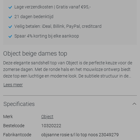
Lage verzendkosten | Gratis vanaf €95,-
21 dagen bedenktijd
Veilig betalen: iDeal, Billink, PayPal, creditcard
Spaar 4% korting bij elke aankoop
Object beige dames top
Deze elegante sandshell top van Object is de perfecte keuze voor de
zomerse dagen. Met de ronde hals en het mouwloze ontwerp biedt
deze top een luchtige en moderne look. De subtiele structuur in de
stof voegt een extra dimensie toe, waardoor het een interessante en
Lees meer
speelse keuze is voor allerlei gelegenheden. Door de regular fit valt de
top mooi langs je lichaam en zorgt voor een comfortabel gevoel.
Specificaties
Of je nu een gezellige brunch hebt of een wandeling langs het strand
plant, deze casual Object top voegt moeiteloos stijl toe aan je outfit.
Merk
Object
Combineer hem met een luchtige rok voor een vrouwelijke touch of
Bestelcode
10320222
draag hem met een jeans voor een relaxte, maar toch stijlvolle look.
Fabrikantcode
objsanne rosie s/l lo top noos 23049279
De normale lengte maakt het gemakkelijk om diverse combinaties te