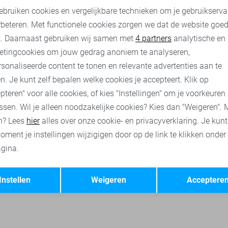
29,00
39,99
ebruiken cookies en vergelijkbare technieken om je gebruikserva
rbeteren. Met functionele cookies zorgen we dat de website goe
nalytische cookies
Marketing cookies
ses
Object t-shirts
Object tops
Object korte broeken
Pi
t. Daarnaast gebruiken wij samen met
4 partners
analytische en
etingcookies om jouw gedrag anoniem te analyseren,
sonaliseerde content te tonen en relevante advertenties aan te
n. Je kunt zelf bepalen welke cookies je accepteert. Klik op
pteren" voor alle cookies, of kies "Instellingen" om je voorkeuren
ssen. Wil je alleen noodzakelijke cookies? Kies dan "Weigeren". 
n? Lees
hier
alles over onze cookie- en privacyverklaring. Je kun
oment je instellingen wijzigigen door op de link te klikken onder
gina.
Opslaan
Terug
Instellen
Weigeren
Acceptere