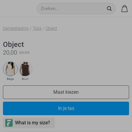
Dameskleding
Tops
Object
Object
20,00
39,99
Beige
Bruin
Maat kiezen
In je tas