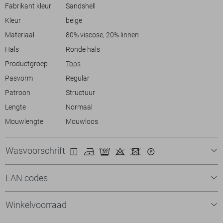
maken, passend bij jouw unieke stijl. Dit duurzame kledingstuk is een
Fabrikant kleur
Sandshell
veelzijdige aanvulling op je zomergarderobe.
Kleur
beige
Materiaal
80% viscose, 20% linnen
Hals
Ronde hals
Productgroep
Tops
Pasvorm
Regular
Patroon
Structuur
Lengte
Normaal
Mouwlengte
Mouwloos
Wasvoorschrift
EAN codes
Winkelvoorraad