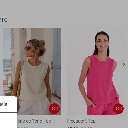
ard
atie
-50%
-50%
Jacqueline de Yong Top
Freequent Top