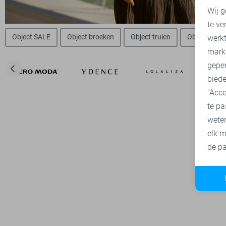
Wij g
te ve
A
Object SALE
Object broeken
Object truien
Object blou
werk
mark
geper
biede
"Acce
te pa
wete
elk m
de pa