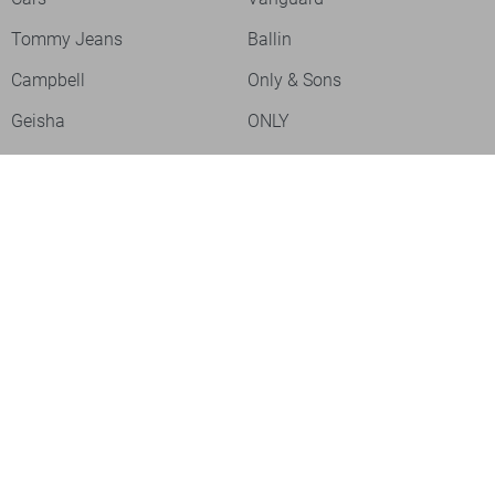
Tommy Jeans
Ballin
Campbell
Only & Sons
Geisha
ONLY
Lofty Manner
Zoso
Ydence
Vero Moda
Refined Department
Garcia
Sisters Point
Red Button
JDY
Fluresk
Harper & Yve
Object
Meld je aan voor onze nieuwsbrief
Meld je aan voor onze nieuwsbrief en profiteer als eerste van