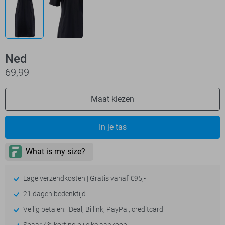
Ned
69,99
Maat kiezen
In je tas
Lage verzendkosten | Gratis vanaf €95,-
21 dagen bedenktijd
Veilig betalen: iDeal, Billink, PayPal, creditcard
Spaar 4% korting bij elke aankoop