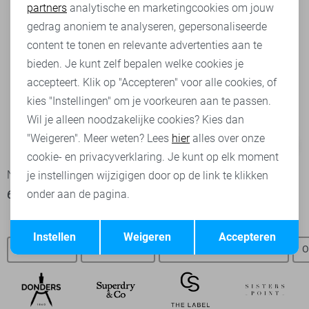
partners
analytische en marketingcookies om jouw
Marketing cookies
gedrag anoniem te analyseren, gepersonaliseerde
content te tonen en relevante advertenties aan te
bieden. Je kunt zelf bepalen welke cookies je
accepteert. Klik op "Accepteren" voor alle cookies, of
kies "Instellingen" om je voorkeuren aan te passen.
Wil je alleen noodzakelijke cookies? Kies dan
"Weigeren". Meer weten? Lees
hier
alles over onze
-30%
cookie- en privacyverklaring. Je kunt op elk moment
NED Jurk
NED Jurk
je instellingen wijzigigen door op de link te klikken
onder aan de pagina.
69,99
56,00
79,99
Opslaan
Terug
Instellen
Weigeren
Accepteren
NED t-shirts
NED broeken
Jacqueline de Yong jurken
O