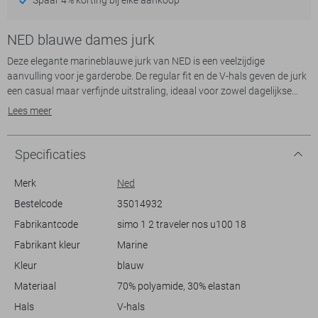
NED blauwe dames jurk
Deze elegante marineblauwe jurk van NED is een veelzijdige
aanvulling voor je garderobe. De regular fit en de V-hals geven de jurk
een casual maar verfijnde uitstraling, ideaal voor zowel dagelijkse
situaties als informele bijeenkomsten. Door de korte mouwen en
Lees meer
normale lengte is dit kledingstuk zowel comfortabel als stijlvol. Het
gebruik van hoogwaardig materiaal, bestaande uit 76% polyamide en
24% elastan, biedt een lichte stretch en een zachte, luxe feel.
Specificaties
De jurk kan moeiteloos worden gecombineerd met verschillende
accessoires waardoor je eindeloos kunt variëren in looks. Draag hem
Merk
Ned
met sneakers voor een relaxte dag of kleed hem aan met stijlvolle
Bestelcode
35014932
hakken voor een avondje uit. Met zijn tijdloze design is deze NED jurk
Fabrikantcode
simo 1 2 traveler nos u100 18
een basisstuk dat niet mag ontbreken in jouw kledingkast, perfect
passend bij elke gelegenheid waar casual en elegantie elkaar
Fabrikant kleur
Marine
Kleur
blauw
Meer informatie:
Materiaal
70% polyamide, 30% elastan
De totale lengte is 95 cm bij maat S.
Hals
V-hals