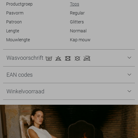
Productgroep
Tops
Pasvorm
Regular
Patroon
Glitters
Lengte
Normaal
Mouwlengte
Kap mouw
Wasvoorschrift
EAN codes
Winkelvoorraad