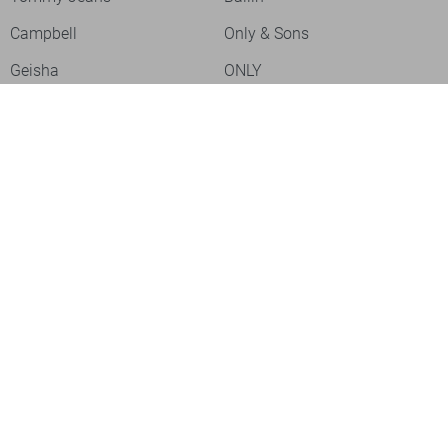
Campbell
Only & Sons
Geisha
ONLY
Lofty Manner
Zoso
Ydence
Vero Moda
Refined Department
Garcia
Sisters Point
Red Button
JDY
Fluresk
Harper & Yve
Object
Meld je aan voor onze nieuwsbrief
Meld je aan voor onze nieuwsbrief en profiteer als eerste van
acties!