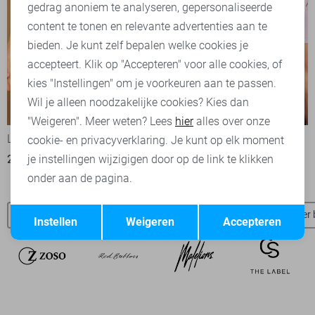
Marketing cookies
gedrag anoniem te analyseren, gepersonaliseerde
content te tonen en relevante advertenties aan te
bieden. Je kunt zelf bepalen welke cookies je
accepteert. Klik op "Accepteren" voor alle cookies, of
kies "Instellingen" om je voorkeuren aan te passen.
Wil je alleen noodzakelijke cookies? Kies dan
-50%
-50%
"Weigeren". Meer weten? Lees
hier
alles over onze
Lofty Manner Korte broek
Lofty Manner T-shirt
cookie- en privacyverklaring. Je kunt op elk moment
22,50
44,95
20,00
39,95
je instellingen wijzigigen door op de link te klikken
onder aan de pagina.
Opslaan
Terug
Lofty Manner broeken
Lofty Manner t-shirts
Lofty Manner 
Instellen
Weigeren
Accepteren