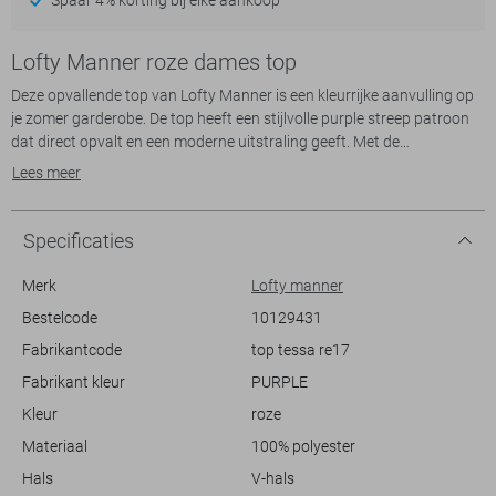
Lofty Manner roze dames top
Deze opvallende top van Lofty Manner is een kleurrijke aanvulling op
je zomer garderobe. De top heeft een stijlvolle purple streep patroon
dat direct opvalt en een moderne uitstraling geeft. Met de
comfortabele regular fit pasvorm en de V-hals brengt deze top zowel
Lees meer
stijl als gemak naar elke dag. De kapmouwen zijn perfect voor warme
zomerdagen, en de normale lengte maakt het een veelzijdig stuk dat
makkelijk te dragen is.
Specificaties
Of je nu een casual dag met vrienden plant of naar een zomerse
barbecue gaat, deze Lofty Manner top is er klaar voor. Het luchtige
Merk
Lofty manner
ontwerp en de stijlvolle prints passen moeiteloos bij een casual broek
Bestelcode
10129431
of rok. Combineer met je favoriete accessoires voor een complete look
Fabrikantcode
top tessa re17
die zowel trendy als comfortabel is. De top is ontworpen voor dames
die mode en comfort willen combineren zonder in te boeten op stijl.
Fabrikant kleur
PURPLE
Maak het onderdeel van je dagelijkse outfit voor een frisse, zomerse
Kleur
roze
vibe.
Materiaal
100% polyester
Hals
V-hals