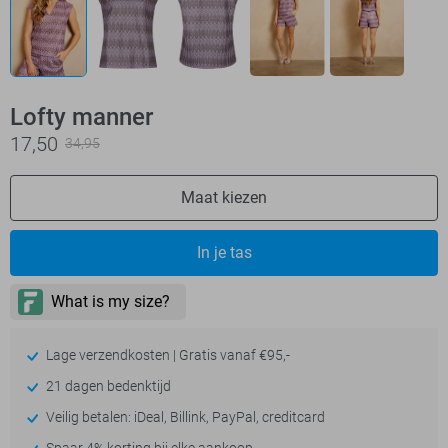
Lofty manner
17,50
34,95
Maat kiezen
In je tas
Lage verzendkosten | Gratis vanaf €95,-
21 dagen bedenktijd
Veilig betalen: iDeal, Billink, PayPal, creditcard
Spaar 4% korting bij elke aankoop