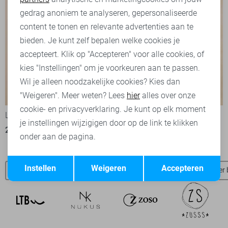
Marketing cookies
gedrag anoniem te analyseren, gepersonaliseerde
content te tonen en relevante advertenties aan te
bieden. Je kunt zelf bepalen welke cookies je
accepteert. Klik op "Accepteren" voor alle cookies, of
kies "Instellingen" om je voorkeuren aan te passen.
Wil je alleen noodzakelijke cookies? Kies dan
-60%
-60%
"Weigeren". Meer weten? Lees
hier
alles over onze
cookie- en privacyverklaring. Je kunt op elk moment
Lofty Manner Gilet
Lofty Manner Jas
je instellingen wijzigigen door op de link te klikken
28,00
69,95
36,00
89,95
onder aan de pagina.
Opslaan
Terug
Instellen
Weigeren
Accepteren
Lofty Manner broeken
Lofty Manner t-shirts
Lofty Manner 