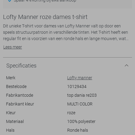
Lofty Manner roze dames t-shirt
Dit unieke T-shirt voor dames van Lofty Manner valt op door een
speels structuurpatroon in verschillende tinten. Het T-shirt heeft een
regular fit en is voorzien van een ronde hals en lange mouwen, wat
het ideaal maakt voor een zomerse dag. De levendige
Lees meer
kleurencombinatie van roze, blauw, en geel geeft dit kledingstuk een
vrolijke uitstraling, waardoor het een echte eyecatcher is in je
garderobe.
Specificaties
Dankzij de casual stijl kun je dit T-shirt gemakkelijk combineren met
Merk
Lofty manner
zowel een jeans als een rokje voor een ontspannen en stijlvolle look.
Bestelcode
10129434
Of je nu een dagje naar het strand gaat of een informele lunch hebt,
Fabrikantcode
top dania re203
dit veelzijdige ontwerp past bij verschillende situaties. De normale
lengte en comfortabele pasvorm zorgen ervoor dat je je de hele dag
Fabrikant kleur
MULTI COLOR
prettig voelt in dit kleurrijke kledingstuk van Lofty Manner. Voeg met
Kleur
roze
dit T-shirt een vleugje kleur en plezier toe aan je dagelijkse outfits.
Materiaal
100% polyester
Hals
Ronde hals