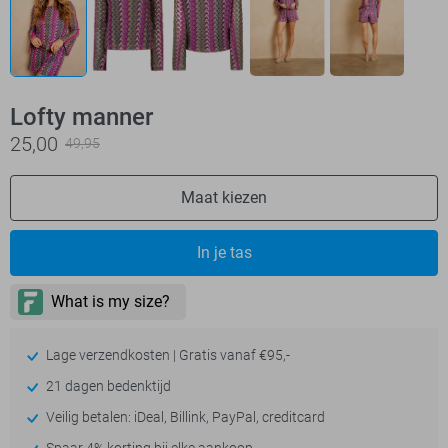
Lofty manner
25,00
49,95
Maat kiezen
In je tas
Lage verzendkosten | Gratis vanaf €95,-
21 dagen bedenktijd
Veilig betalen: iDeal, Billink, PayPal, creditcard
Spaar 4% korting bij elke aankoop