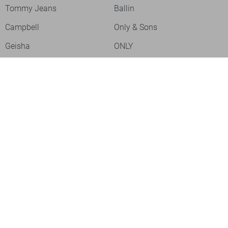
Tommy Jeans
Ballin
Campbell
Only & Sons
Geisha
ONLY
Lofty Manner
Zoso
Ydence
Vero Moda
Refined Department
Garcia
Sisters Point
Red Button
JDY
Fluresk
Harper & Yve
Object
Meld je aan voor onze nieuwsbrief
Meld je aan voor onze nieuwsbrief en profiteer als eerste van
acties!