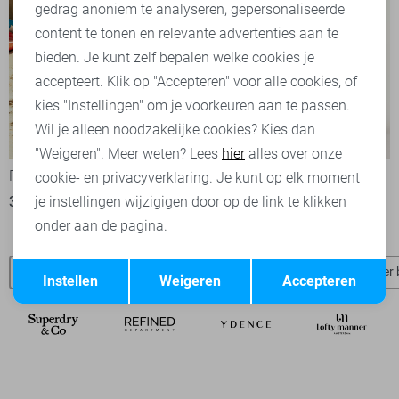
Marketing cookies
gedrag anoniem te analyseren, gepersonaliseerde
content te tonen en relevante advertenties aan te
bieden. Je kunt zelf bepalen welke cookies je
accepteert. Klik op "Accepteren" voor alle cookies, of
kies "Instellingen" om je voorkeuren aan te passen.
Wil je alleen noodzakelijke cookies? Kies dan
-50%
-20%
"Weigeren". Meer weten? Lees
hier
alles over onze
Fluresk Jumpsuit
Garcia Jumpsuit
cookie- en privacyverklaring. Je kunt op elk moment
35,00
69,99
64,00
79,99
je instellingen wijzigigen door op de link te klikken
onder aan de pagina.
Opslaan
Terug
Lofty Manner broeken
Lofty Manner t-shirts
Lofty Manner 
Instellen
Weigeren
Accepteren