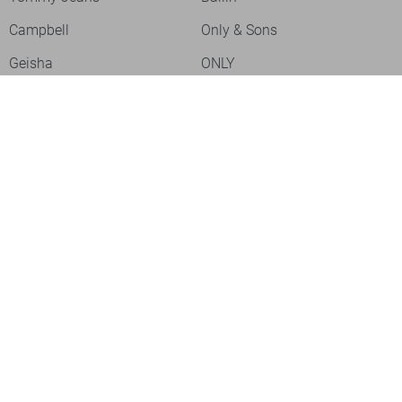
Campbell
Only & Sons
Geisha
ONLY
Lofty Manner
Zoso
Ydence
Vero Moda
Refined Department
Garcia
Sisters Point
Red Button
JDY
Fluresk
Harper & Yve
Object
Meld je aan voor onze nieuwsbrief
Meld je aan voor onze nieuwsbrief en profiteer als eerste van
acties!