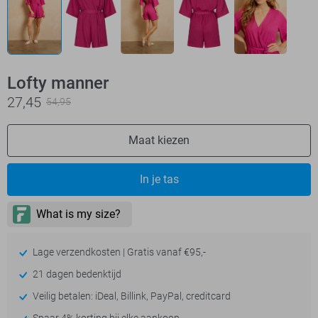
Lofty manner
27,45
54,95
Maat kiezen
In je tas
Lage verzendkosten | Gratis vanaf €95,-
21 dagen bedenktijd
Veilig betalen: iDeal, Billink, PayPal, creditcard
Spaar 4% korting bij elke aankoop