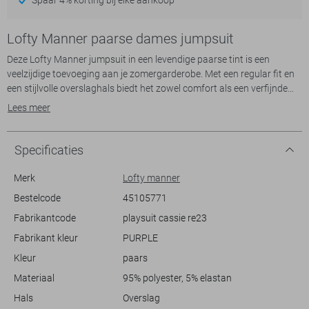
Lofty Manner paarse dames jumpsuit
Deze Lofty Manner jumpsuit in een levendige paarse tint is een
veelzijdige toevoeging aan je zomergarderobe. Met een regular fit en
een stijlvolle overslaghals biedt het zowel comfort als een verfijnde
uitstraling. De jumpsuit heeft een strikkoordsluiting om je taille perfect
Lees meer
te accentueren, terwijl de halflange broek en 3/4 mouwen voor een
luchtige en casual look zorgen. Gemaakt voor de zonnige dagen, voelt
deze jumpsuit licht aan op de huid en biedt het de bewegingsvrijheid
Specificaties
die je nodig hebt.
Merk
Lofty manner
Het opvallende design maakt deze Lofty Manner jumpsuit ideaal voor
Bestelcode
45105771
diverse gelegenheden, van een ontspannen dag in het park tot een
Fabrikantcode
playsuit cassie re23
zomerse lunch met vrienden. Door de speelse, maar elegante look kun
je het gemakkelijk combineren met zowel sandalen als sneakers. Of je
Fabrikant kleur
PURPLE
nu een dagje uit plant of gewoon geniet van de dagelijkse dingen,
Kleur
paars
deze jumpsuit staat garant voor een modieuze en comfortabele look,
passend bij jouw stijl.
Materiaal
95% polyester, 5% elastan
Hals
Overslag