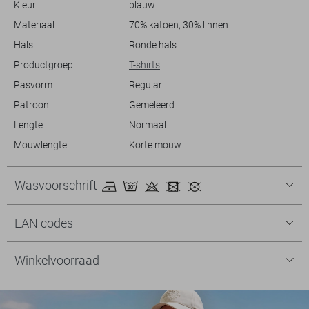
Kleur
blauw
normale lengte maakt het eenvoudig om te stylen met verschillende
varianten van kledingstukken. Voeg dit T-shirt toe aan je garderobe
Materiaal
70% katoen, 30% linnen
voor een veelzijdige look die je gedurende de zomermaanden met veel
Hals
Ronde hals
gemak kunt dragen.
Productgroep
T-shirts
Pasvorm
Regular
Patroon
Gemeleerd
Lengte
Normaal
Mouwlengte
Korte mouw
Wasvoorschrift
EAN codes
Winkelvoorraad