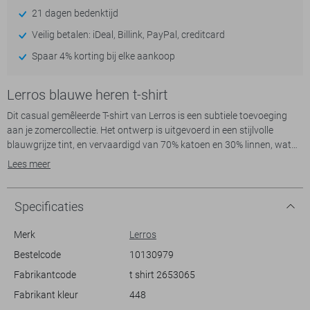
21 dagen bedenktijd
Veilig betalen: iDeal, Billink, PayPal, creditcard
Spaar 4% korting bij elke aankoop
Lerros blauwe heren t-shirt
Dit casual gemêleerde T-shirt van Lerros is een subtiele toevoeging
aan je zomercollectie. Het ontwerp is uitgevoerd in een stijlvolle
blauwgrijze tint, en vervaardigd van 70% katoen en 30% linnen, wat
zorgt voor een ademend en comfortabel gevoel. De V-hals draagt bij
Lees meer
aan de relaxte uitstraling van het shirt, terwijl de korte mouwen
ervoor zorgen dat je tijdens warme dagen lekker koel blijft. Met zijn
regular fit biedt dit T-shirt een comfortabele en tijdloze pasvorm die
Specificaties
goed staat bij elke lichaamsbouw.
Merk
Lerros
Of je nu een dag op het strand doorbrengt of een informele borrel
Bestelcode
10130979
hebt, dit Lerros T-shirt is een ideale keuze. Het gemêleerde patroon
Fabrikantcode
t shirt 2653065
geeft een modern vleugje aan het geheel, zonder dat het te opvallend
is. Draag het op een jeans voor een moeiteloze alledaagse look of
Fabrikant kleur
448
combineer het met een nette short voor een zomerse outfit. De