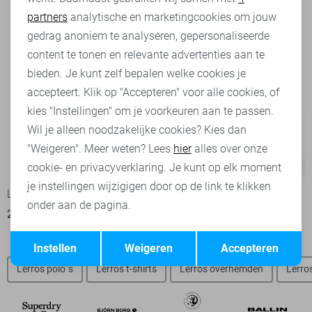
partners
analytische en marketingcookies om jouw
Marketing cookies
gedrag anoniem te analyseren, gepersonaliseerde
content te tonen en relevante advertenties aan te
bieden. Je kunt zelf bepalen welke cookies je
accepteert. Klik op "Accepteren" voor alle cookies, of
kies "Instellingen" om je voorkeuren aan te passen.
Wil je alleen noodzakelijke cookies? Kies dan
"Weigeren". Meer weten? Lees
hier
alles over onze
-50%
-50%
cookie- en privacyverklaring. Je kunt op elk moment
je instellingen wijzigigen door op de link te klikken
Lerros T-shirt
Lerros T-shirt
onder aan de pagina.
25,00
49,99
15,00
29,99
Opslaan
Terug
Instellen
Weigeren
Accepteren
Lerros polo`s
Lerros t-shirts
Lerros overhemden
Lerros