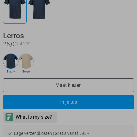
Lerros
25,00
49,99
Blauw
Beige
Maat kiezen
In je tas
Lage verzendkosten | Gratis vanaf €95,-