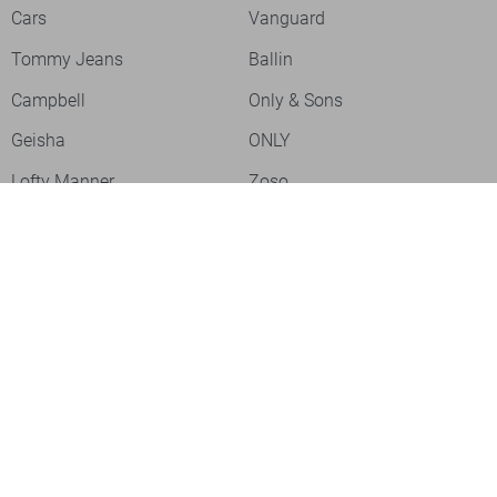
Cars
Vanguard
Tommy Jeans
Ballin
Campbell
Only & Sons
Geisha
ONLY
Lofty Manner
Zoso
Ydence
Vero Moda
Refined Department
Garcia
Sisters Point
Red Button
JDY
Fluresk
Harper & Yve
Object
Meld je aan voor onze nieuwsbrief
Meld je aan voor onze nieuwsbrief en profiteer als eerste van