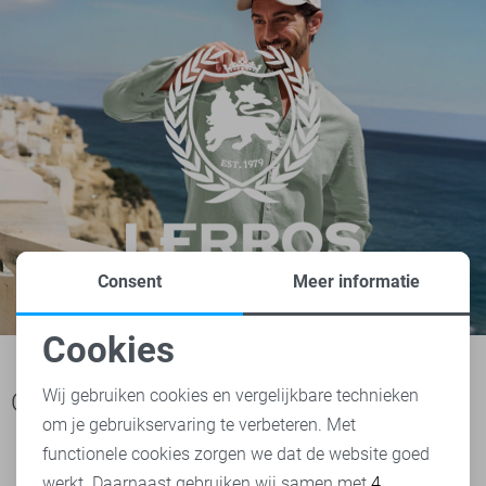
Consent
Meer informatie
Cookies
Noodzakelijke cookies
Wij gebruiken cookies en vergelijkbare technieken
Ook het bekijken waard
om je gebruikservaring te verbeteren. Met
Personalisatie cookies
functionele cookies zorgen we dat de website goed
werkt. Daarnaast gebruiken wij samen met
4
Analytische cookies