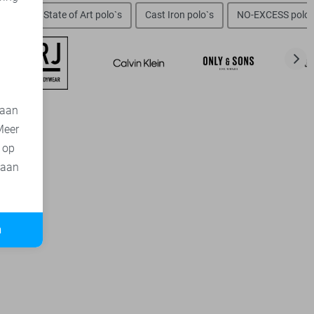
d
olo`s
State of Art polo`s
Cast Iron polo`s
NO-EXCESS polo`
 aan
Meer
t op
 aan
n