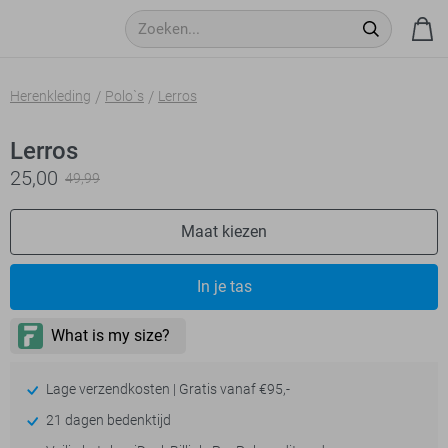
Herenkleding
Polo`s
Lerros
Lerros
25,00
49,99
Maat kiezen
In je tas
Lage verzendkosten | Gratis vanaf €95,-
21 dagen bedenktijd