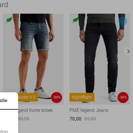
ard
Commander 3.0
Nightflight
-30%
-30%
atie
PME legend Korte broek
PME legend Jeans
70,00
99,99
70,00
99,99
ring