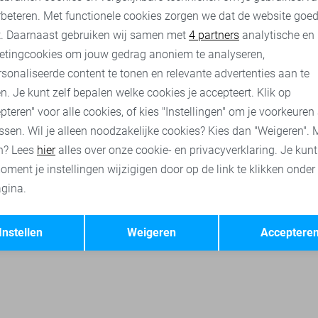
rbeteren. Met functionele cookies zorgen we dat de website goe
 truien
Lerros broeken
Lerros korte broeken
Only & Sons p
nalytische cookies
Marketing cookies
t. Daarnaast gebruiken wij samen met
4 partners
analytische en
etingcookies om jouw gedrag anoniem te analyseren,
sonaliseerde content te tonen en relevante advertenties aan te
n. Je kunt zelf bepalen welke cookies je accepteert. Klik op
pteren" voor alle cookies, of kies "Instellingen" om je voorkeuren
ssen. Wil je alleen noodzakelijke cookies? Kies dan "Weigeren". 
n? Lees
hier
alles over onze cookie- en privacyverklaring. Je kun
oment je instellingen wijzigigen door op de link te klikken onder
gina.
Opslaan
Terug
Instellen
Weigeren
Acceptere