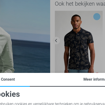
Ook het bekijken wa
-50%
Consent
Meer inform
Petrol Industries Polo
okies
20,00
39,99
oodzakelijke cookies
Personalisatie cookies
ebruiken cookies en vergelijkbare technieken om je gebruikserva