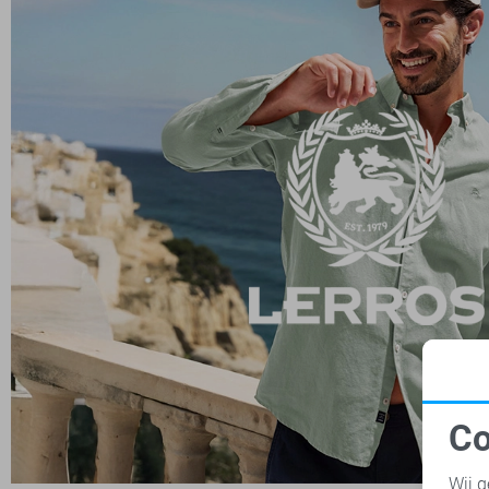
Co
N
Wij g