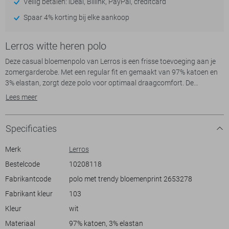
Veilig betalen: iDeal, Billink, PayPal, creditcard
Spaar 4% korting bij elke aankoop
Lerros witte heren polo
Deze casual bloemenpolo van Lerros is een frisse toevoeging aan je
zomergarderobe. Met een regular fit en gemaakt van 97% katoen en
3% elastan, zorgt deze polo voor optimaal draagcomfort. De
onderscheidende bloemenprint in koele tinten maakt het een echte
Lees meer
blikvanger, ideaal voor een zomerse dag. De button-down kraag met
knoopsluiting geeft een verfijnde touch, zonder in te boeten aan
casual stijl.
Specificaties
De Lerros polo is perfect voor diverse gelegenheden. Draag het tijdens
Merk
Lerros
een ontspannen middag in het park of combineer het met een lichte
Bestelcode
10208118
jeans voor een stijlvolle avonduitstraling. De normale lengte en korte
Fabrikantcode
polo met trendy bloemenprint 2653278
mouwen maken het veelzijdig en gemakkelijk te combineren met
andere zomerkleding. Of je nu een terrasje pakt of een dag aan het
Fabrikant kleur
103
strand doorbrengt, deze polo biedt de juiste mix van stijl en comfort.
Kleur
wit
Materiaal
97% katoen, 3% elastan