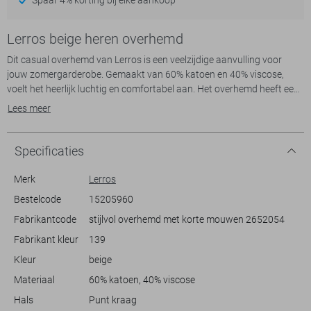
Lerros beige heren overhemd
Dit casual overhemd van Lerros is een veelzijdige aanvulling voor
jouw zomergarderobe. Gemaakt van 60% katoen en 40% viscose,
voelt het heerlijk luchtig en comfortabel aan. Het overhemd heeft een
regular fit, wat zorgt voor een ontspannen, stijlvolle uitstraling. Het
Lees meer
subtiele structuurpatroon en de warme zandkleur geven een verfijnde
look zonder te opvallend te zijn. Met de klassieke puntkraag en de
knoopsluiting laat je makkelijk jouw persoonlijke stijl zien.
Specificaties
Het Lerros overhemd is een ideale match voor informele
Merk
Lerros
gelegenheden. Of je nu een dagje uitgaat of geniet van een barbecue
Bestelcode
15205960
in de tuin, het ontwerp met korte mouwen zorgt voor een aangenaam
Fabrikantcode
stijlvol overhemd met korte mouwen 2652054
draagcomfort. De normale lengte maakt het gemakkelijk te
combineren met zowel een casual jeans als een nette chino. Dit
Fabrikant kleur
139
overhemd is perfect als je op zoek bent naar een item dat moeiteloos
Kleur
beige
past bij diverse outfits en settings, van een zonnige dag tot een
ontspannen avond.
Materiaal
60% katoen, 40% viscose
Hals
Punt kraag