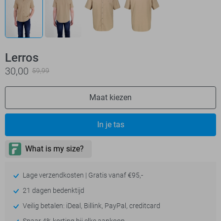
Lerros
30,00
59,99
Maat kiezen
In je tas
Lage verzendkosten | Gratis vanaf €95,-
21 dagen bedenktijd
Veilig betalen: iDeal, Billink, PayPal, creditcard
Spaar 4% korting bij elke aankoop