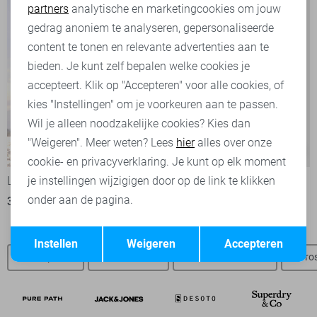
partners
analytische en marketingcookies om jouw
Marketing cookies
gedrag anoniem te analyseren, gepersonaliseerde
content te tonen en relevante advertenties aan te
bieden. Je kunt zelf bepalen welke cookies je
accepteert. Klik op "Accepteren" voor alle cookies, of
kies "Instellingen" om je voorkeuren aan te passen.
Wil je alleen noodzakelijke cookies? Kies dan
"Weigeren". Meer weten? Lees
hier
alles over onze
-50%
-30%
cookie- en privacyverklaring. Je kunt op elk moment
Lerros Polo
PME legend Polo
je instellingen wijzigigen door op de link te klikken
onder aan de pagina.
30,00
59,99
49,00
69,99
Opslaan
Terug
Instellen
Weigeren
Accepteren
Lerros polo`s
Lerros t-shirts
Lerros overhemden
Lerros