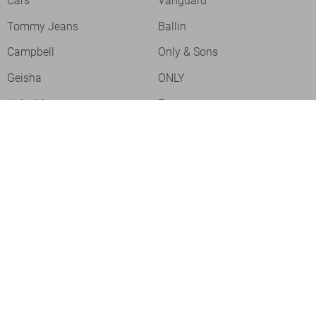
Cars
Vanguard
Tommy Jeans
Ballin
Campbell
Only & Sons
Geisha
ONLY
Lofty Manner
Zoso
Ydence
Vero Moda
Refined Department
Garcia
Sisters Point
Red Button
JDY
Fluresk
Harper & Yve
Object
Meld je aan voor onze nieuwsbrief
Meld je aan voor onze nieuwsbrief en profiteer als eerste van