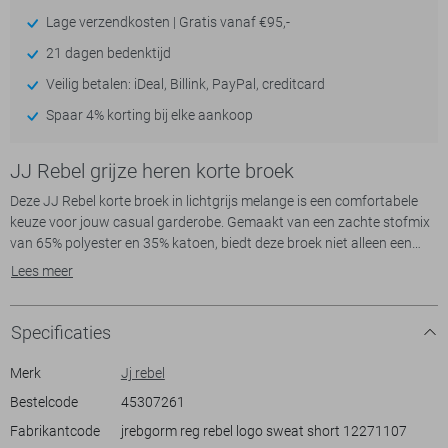
Lage verzendkosten | Gratis vanaf €95,-
21 dagen bedenktijd
Veilig betalen: iDeal, Billink, PayPal, creditcard
Spaar 4% korting bij elke aankoop
JJ Rebel grijze heren korte broek
Deze JJ Rebel korte broek in lichtgrijs melange is een comfortabele
keuze voor jouw casual garderobe. Gemaakt van een zachte stofmix
van 65% polyester en 35% katoen, biedt deze broek niet alleen een
aangenaam draagcomfort, maar ook een mooie gemêleerde textuur
Lees meer
die subtiel opvalt. De regular fit pasvorm zorgt voor een relaxte look,
perfect voor alledaags gebruik. Met praktische steekzakken heb je
altijd ruimte om kleine essentials mee te nemen. De elastische boord
Specificaties
biedt flexibiliteit en maakt het gemakkelijk om de broek de hele dag
door comfortabel te dragen.
Merk
Jj rebel
Bestelcode
45307261
De JJ Rebel korte broek is ideaal voor diverse situaties, van een
Fabrikantcode
jrebgorm reg rebel logo sweat short 12271107
rustige dag thuis tot informele ontmoetingen met vrienden. Dankzij