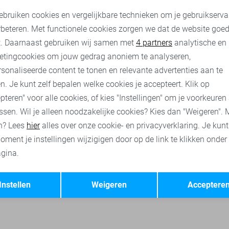
Only & Sons Korte broek
Only & Sons Korte broek
oodzakelijke cookies
Personalisatie cookies
ebruiken cookies en vergelijkbare technieken om je gebruikserva
21,60
26,99
15,95
19,99
rbeteren. Met functionele cookies zorgen we dat de website goe
nalytische cookies
Marketing cookies
t. Daarnaast gebruiken wij samen met
4 partners
analytische en
Only & Sons korte broeken
Cars korte broeken
Jack & Jones
etingcookies om jouw gedrag anoniem te analyseren,
sonaliseerde content te tonen en relevante advertenties aan te
n. Je kunt zelf bepalen welke cookies je accepteert. Klik op
pteren" voor alle cookies, of kies "Instellingen" om je voorkeuren
ssen. Wil je alleen noodzakelijke cookies? Kies dan "Weigeren". 
n? Lees
hier
alles over onze cookie- en privacyverklaring. Je kun
oment je instellingen wijzigigen door op de link te klikken onder
gina.
Opslaan
Terug
Instellen
Weigeren
Acceptere