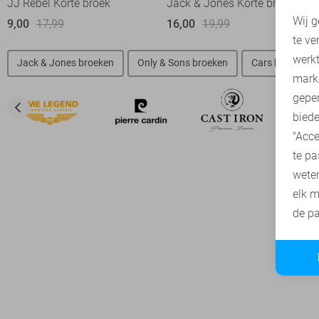
JJ Rebel Korte broek
Jack & Jones Korte broek
N
Wij g
9,00
17,99
16,00
19,99
te ve
A
werk
Jack & Jones broeken
Only & Sons broeken
Cars broeken
mark
geper
biede
"Acce
te pa
wete
elk m
de pa