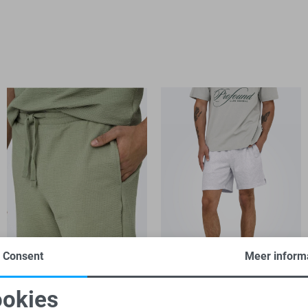
Consent
Meer inform
-20%
-20%
okies