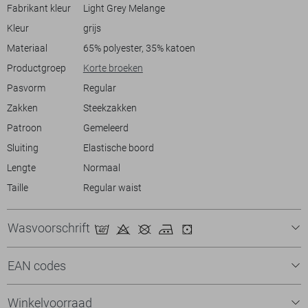
het tijdloze design kun je hem gemakkelijk combineren met een T-shirt
Fabrikant kleur
Light Grey Melange
of hoodie voor een moeiteloze stijl. Of je nu een wandeling gaat
Kleur
grijs
maken of een ontspannen middag op een terras doorbrengt, deze
korte broek is een veelzijdige keuze. Met een normale lengte en een
Materiaal
65% polyester, 35% katoen
regular waist sluit hij goed aan, zonder in te boeten op
Productgroep
Korte broeken
bewegingsvrijheid en comfort.
Pasvorm
Regular
Zakken
Steekzakken
Patroon
Gemeleerd
Sluiting
Elastische boord
Lengte
Normaal
Taille
Regular waist
Wasvoorschrift
EAN codes
Winkelvoorraad