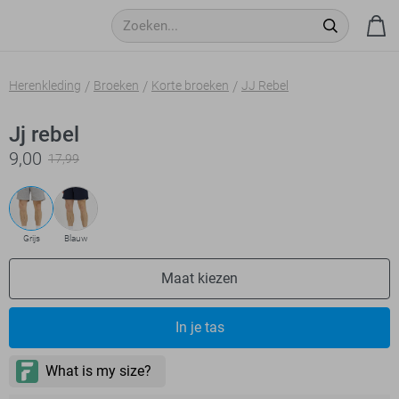
Herenkleding
Broeken
Korte broeken
JJ Rebel
Jj rebel
9,00
17,99
Grijs
Blauw
Maat kiezen
In je tas