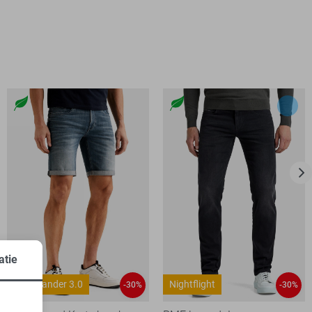
atie
Commander 3.0
Nightflight
-30%
-30%