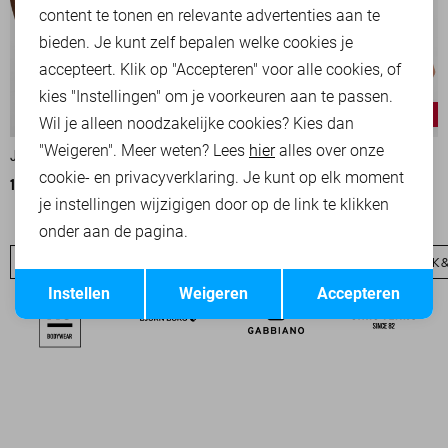
content te tonen en relevante advertenties aan te
bieden. Je kunt zelf bepalen welke cookies je
accepteert. Klik op "Accepteren" voor alle cookies, of
kies "Instellingen" om je voorkeuren aan te passen.
-20%
-20%
Wil je alleen noodzakelijke cookies? Kies dan
"Weigeren". Meer weten? Lees
hier
alles over onze
JACK & JONES RIEM
JACK & JONES RIEM
cookie- en privacyverklaring. Je kunt op elk moment
19,95
24,95
19,95
24,95
je instellingen wijzigigen door op de link te klikken
onder aan de pagina.
JACK & JONES SALE
JEANS
JACK & JONES BASICS
JACK 
Opslaan
Terug
Instellen
Weigeren
Accepteren