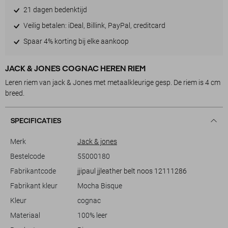
21 dagen bedenktijd
Veilig betalen: iDeal, Billink, PayPal, creditcard
Spaar 4% korting bij elke aankoop
JACK & JONES COGNAC HEREN RIEM
Leren riem van jack & Jones met metaalkleurige gesp. De riem is 4 cm
breed.
SPECIFICATIES
Merk
Jack & jones
Bestelcode
55000180
Fabrikantcode
jjipaul jjleather belt noos 12111286
Fabrikant kleur
Mocha Bisque
Kleur
cognac
Materiaal
100% leer