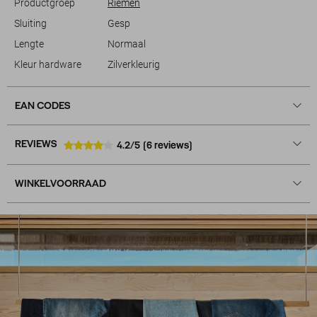
Productgroep
Riemen
Sluiting
Gesp
Lengte
Normaal
Kleur hardware
Zilverkleurig
EAN CODES
REVIEWS
4.2/5
(6 reviews)
WINKELVOORRAAD