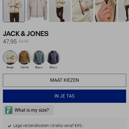
JACK & JONES
47,95
59,99
Beige
Camel
Blauw
Blauw
MAAT KIEZEN
IN JE TAS
Lage verzendkosten | Gratis vanaf €95,-