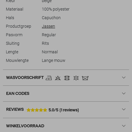
Kleur
beige
Materiaal
100% polyester
Meer informatie:
De totale lengte is 64 cm lang bij maat M.
Hals
Capuchon
Productgroep
Jassen
Pasvorm
Regular
Sluiting
Rits
Lengte
Normaal
Mouwlengte
Lange mouw
WASVOORSCHRIFT
EAN CODES
REVIEWS
5.0/5
(1 reviews)
WINKELVOORRAAD