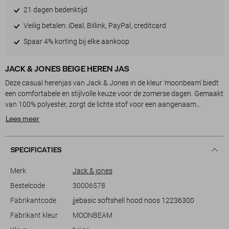
21 dagen bedenktijd
Veilig betalen: iDeal, Billink, PayPal, creditcard
Spaar 4% korting bij elke aankoop
JACK & JONES BEIGE HEREN JAS
Deze casual herenjas van Jack & Jones in de kleur 'moonbeam' biedt
een comfortabele en stijlvolle keuze voor de zomerse dagen. Gemaakt
van 100% polyester, zorgt de lichte stof voor een aangenaam
draagcomfort. De regular pasvorm en het normale lengte ontwerp
Lees meer
maken deze jas ideaal voor dagelijks gebruik. De jas is voorzien van
een handige ritssluiting en een capuchon met koord, wat het
veelzijdig maakt voor wisselende weersomstandigheden.
SPECIFICATIES
Met zijn moderne uitstraling is deze Jack & Jones jas gemakkelijk te
Merk
Jack & jones
combineren met zowel jeans als cargobroeken, perfect voor een
Bestelcode
30006578
informele setting of een dagje uit. De subtiele details zoals de zwarte
Fabrikantcode
jjebasic softshell hood noos 12236300
ritsen en het logo op de mouw geven een stoere en eigentijdse touch.
Of je nu een weekendwandeling maakt of gewoon door de stad loopt,
Fabrikant kleur
MOONBEAM
deze jas biedt zowel stijl als functionaliteit zonder in te boeten op