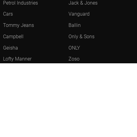
Petrol Industries
Jack & Jones
Cars
Vanguard
Tommy Jeans
Ballin
Campbell
Only & Sons
Geisha
ONLY
Lofty Manner
Zoso
Ydence
Vero Moda
Refined Department
Garcia
Sisters Point
Red Button
JDY
Fluresk
Harper & Yve
Object
- LEVERTIJD 2-5 DAGEN
Meld je aan voor onze nieuwsbrief