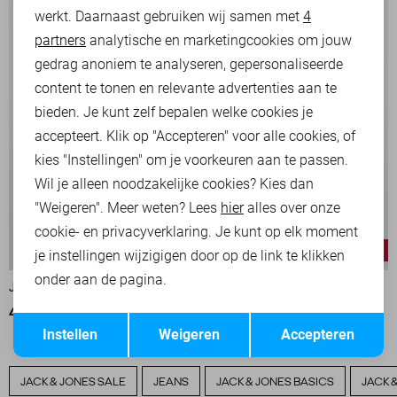
werkt. Daarnaast gebruiken wij samen met
4
Analytische cookies
partners
analytische en marketingcookies om jouw
Marketing cookies
gedrag anoniem te analyseren, gepersonaliseerde
content te tonen en relevante advertenties aan te
bieden. Je kunt zelf bepalen welke cookies je
accepteert. Klik op "Accepteren" voor alle cookies, of
kies "Instellingen" om je voorkeuren aan te passen.
Wil je alleen noodzakelijke cookies? Kies dan
"Weigeren". Meer weten? Lees
hier
alles over onze
cookie- en privacyverklaring. Je kunt op elk moment
-30%
-20%
je instellingen wijzigigen door op de link te klikken
onder aan de pagina.
JACK & JONES JAS
JACK & JONES JAS
42,00
59,99
47,95
59,99
Opslaan
Terug
Instellen
Weigeren
Accepteren
JACK & JONES SALE
JEANS
JACK & JONES BASICS
JACK 