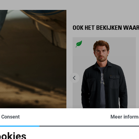
OOK HET BEKIJKEN WAA
Consent
Meer inform
-50%
okies
PME LEGEND OVERHEMD