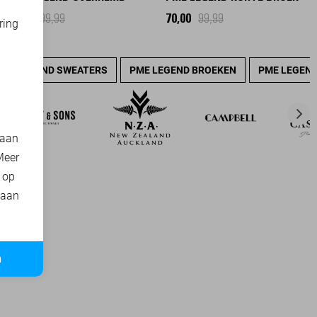
75,00
99,99
70,00
99,99
ring
d
PME LEGEND SWEATERS
PME LEGEND BROEKEN
PME LEGEND
 aan
Meer
t op
 aan
n