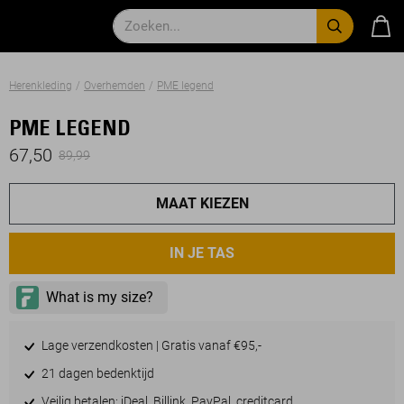
Herenkleding
Overhemden
PME legend
PME LEGEND
67,50
89,99
MAAT KIEZEN
IN JE TAS
Lage verzendkosten | Gratis vanaf €95,-
21 dagen bedenktijd
Veilig betalen: iDeal, Billink, PayPal, creditcard