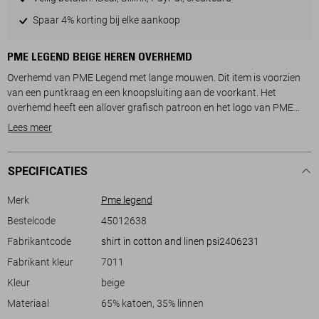
Spaar 4% korting bij elke aankoop
PME LEGEND BEIGE HEREN OVERHEMD
Overhemd van PME Legend met lange mouwen. Dit item is voorzien
van een puntkraag en een knoopsluiting aan de voorkant. Het
overhemd heeft een allover grafisch patroon en het logo van PME
Legend klein op de borst.
Lees meer
SPECIFICATIES
Merk
Pme legend
Bestelcode
45012638
Fabrikantcode
shirt in cotton and linen psi2406231
Fabrikant kleur
7011
Kleur
beige
Materiaal
65% katoen, 35% linnen