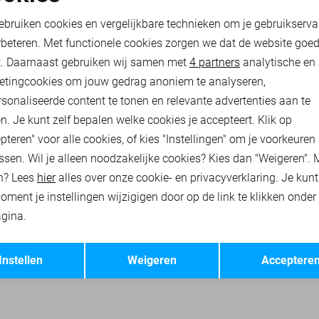
oodzakelijke cookies
Personalisatie cookies
55,00
109,99
ebruiken cookies en vergelijkbare technieken om je gebruikserva
rbeteren. Met functionele cookies zorgen we dat de website goe
nalytische cookies
Marketing cookies
t. Daarnaast gebruiken wij samen met
4 partners
analytische en
RHEMDEN
PME LEGEND T-SHIRTS
PME LEGEND POLO`S
etingcookies om jouw gedrag anoniem te analyseren,
sonaliseerde content te tonen en relevante advertenties aan te
n. Je kunt zelf bepalen welke cookies je accepteert. Klik op
pteren" voor alle cookies, of kies "Instellingen" om je voorkeuren
ssen. Wil je alleen noodzakelijke cookies? Kies dan "Weigeren". 
n? Lees
hier
alles over onze cookie- en privacyverklaring. Je kun
oment je instellingen wijzigigen door op de link te klikken onder
gina.
Opslaan
Terug
Instellen
Weigeren
Acceptere