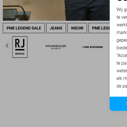
N
Wij g
te ve
A
werk
PME LEGEND SALE
JEANS
NIEUW
PME LEGEND OVE
mark
geper
biede
"Acce
te pa
wete
elk m
de pa