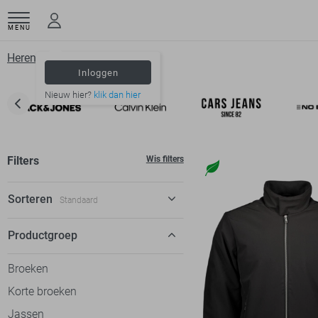
MENU
Herenkleding
Matinique
Inloggen
Nieuw hier?
klik dan hier
Filters
Wis filters
Sorteren
Standaard
Standaard
Productgroep
€ laag-hoog
Broeken
€ hoog-laag
Korte broeken
Jassen