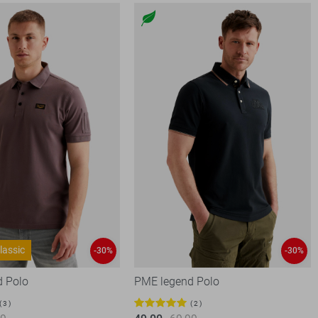
lassic
-30%
-30%
d Polo
PME legend Polo
3
2