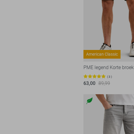
Jack & Jones
502
JJ Rebel
20
La Boucle
11
Lerros
130
Lyle & Scott
20
Malelions
73
American Classic
Matinique
2
PME legend Korte broek
McGregor
47
3
NO-EXCESS
302
63,00
89,99
NZA
28
Only & Sons
222
Petrol Industries
113
Pierre Cardin
28
PME legend
839