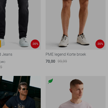
-30%
-30%
d Jeans
PME legend Korte broek
70,00
99,99
46
99