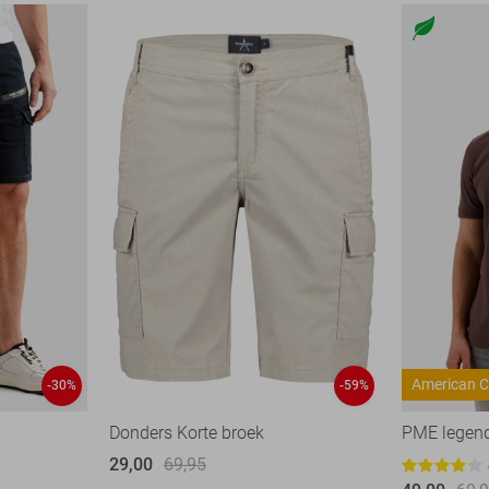
American C
-30%
-59%
Donders Korte broek
PME legen
29,00
69,95