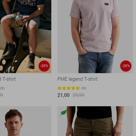
-30%
-30%
 T-shirt
PME legend T-shirt
5
5
99
21,00
29,99