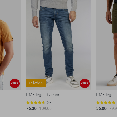
Tailwheel
-30%
-30%
PME legend Jeans
PME legend
53
76,30
109,00
56,00
79,