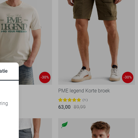
atie
-30%
-30%
 T-shirt
PME legend Korte broek
5
1
ring
99
63,00
89,99
d