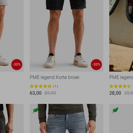
-30%
-30%
PME legend Korte broek
PME legend
1
63,00
89,99
28,00
39,