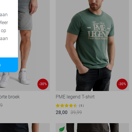
 aan
Meer
t op
 aan
n
-30%
-30%
orte broek
PME legend T-shirt
99
5
28,00
39,99