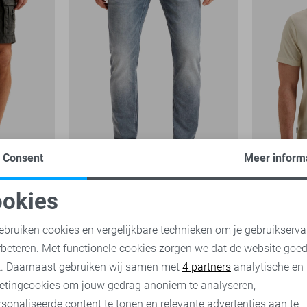
Consent
Meer inform
Tailwheel
-30%
-30%
okies
PME legend Jeans
PME legend
oodzakelijke cookies
Personalisatie cookies
53
ebruiken cookies en vergelijkbare technieken om je gebruikserva
84,00
119,99
28,00
39,
rbeteren. Met functionele cookies zorgen we dat de website goe
nalytische cookies
Marketing cookies
t. Daarnaast gebruiken wij samen met
4 partners
analytische en
etingcookies om jouw gedrag anoniem te analyseren,
sonaliseerde content te tonen en relevante advertenties aan te