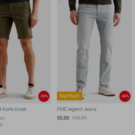
Nightflight
-30%
-50%
 Korte broek
PME legend Jeans
55,00
109,99
2
99