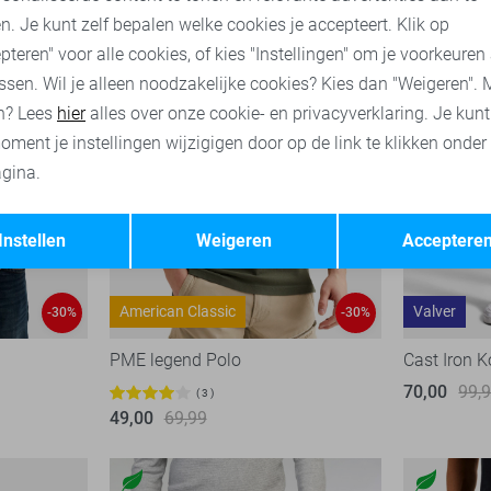
n. Je kunt zelf bepalen welke cookies je accepteert. Klik op
pteren" voor alle cookies, of kies "Instellingen" om je voorkeuren
ssen. Wil je alleen noodzakelijke cookies? Kies dan "Weigeren". 
n? Lees
hier
alles over onze cookie- en privacyverklaring. Je kun
oment je instellingen wijzigigen door op de link te klikken onder
gina.
Opslaan
Terug
Instellen
Weigeren
Acceptere
American Classic
Valver
-30%
-30%
PME legend Polo
Cast Iron K
70,00
99,
3
49,00
69,99