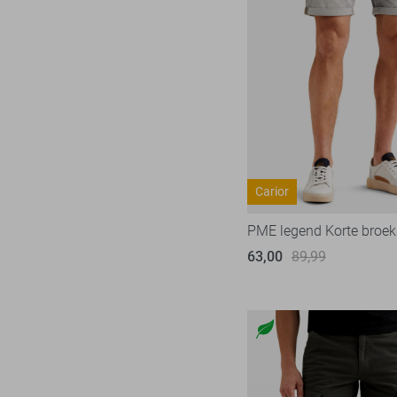
Presly & Sun
6
Pure H. Tico
37
Pure Path
45
Red Temple
11
Replay
3
RJ Bodywear
17
Sans
30
Carior
State of Art
151
PME legend Korte broek
Superdry
111
63,00
89,99
Tommy Jeans
71
Vanguard
218