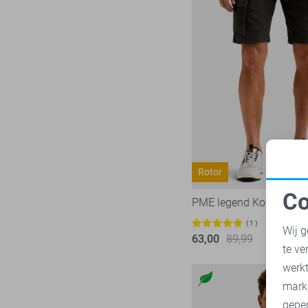
Rotor
Co
PME legend Korte broek
N
1
Wij g
63,00
89,99
te ve
A
werk
mark
geper