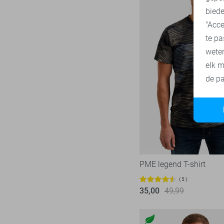
biede
"Acce
te pa
wete
elk m
de pa
PME legend T-shirt
5
35,00
49,99