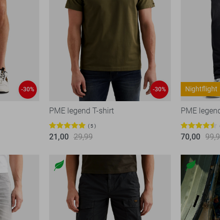
Nightflight
-30%
-30%
PME legend T-shirt
PME legen
5
21,00
29,99
70,00
99,