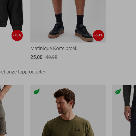
-70%
-50%
Matinique Korte broek
25,00
49,95
met onze topproducten