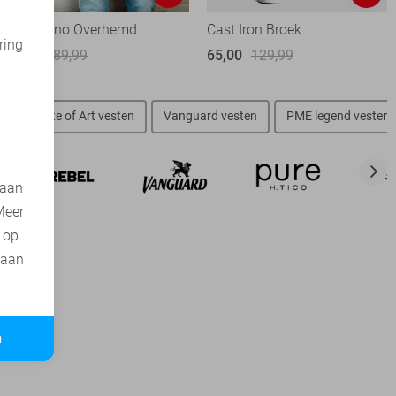
Gabbiano Overhemd
Cast Iron Broek
ring
45,00
89,99
65,00
129,99
d
n
State of Art vesten
Vanguard vesten
PME legend vesten
 aan
Meer
t op
 aan
n