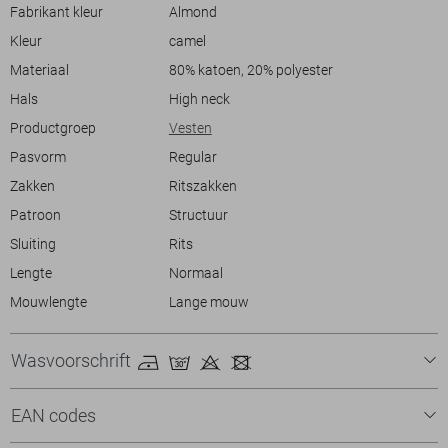
mouwen zorgen ervoor dat je het vest ook op koelere zomerdagen
Fabrikant kleur
Almond
met plezier draagt. Combineer het met een lichte jeans voor een frisse,
Kleur
camel
moderne look, of draag het over een basic T-shirt voor een
nonchalante uitstraling.
Materiaal
80% katoen, 20% polyester
Hals
High neck
Productgroep
Vesten
Pasvorm
Regular
Zakken
Ritszakken
Patroon
Structuur
Sluiting
Rits
Lengte
Normaal
Mouwlengte
Lange mouw
Wasvoorschrift
EAN codes