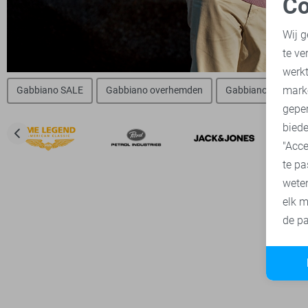
Co
N
Wij g
te ve
A
werk
mark
Gabbiano SALE
Gabbiano overhemden
Gabbiano t-shirts
geper
biede
"Acce
te pa
wete
elk m
de pa