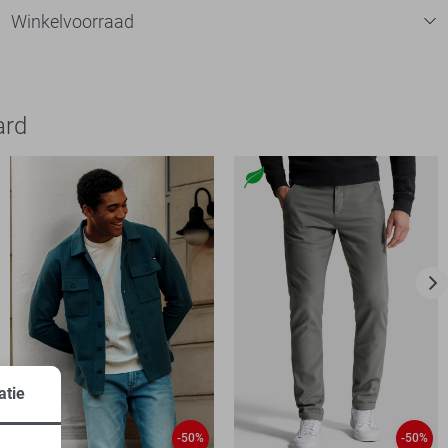
Winkelvoorraad
ard
atie
-50%
-50%