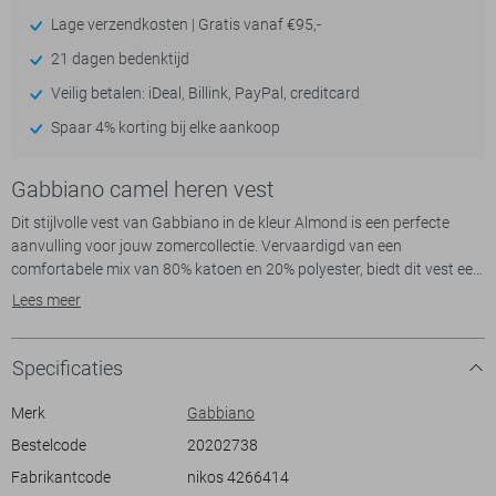
Lage verzendkosten | Gratis vanaf €95,-
21 dagen bedenktijd
Veilig betalen: iDeal, Billink, PayPal, creditcard
Spaar 4% korting bij elke aankoop
Gabbiano camel heren vest
Dit stijlvolle vest van Gabbiano in de kleur Almond is een perfecte
aanvulling voor jouw zomercollectie. Vervaardigd van een
comfortabele mix van 80% katoen en 20% polyester, biedt dit vest een
zacht en duurzaam draagcomfort. Met zijn urban stijl en regular fit
Lees meer
pasvorm, straalt het vest casual sophistication uit. De high neck en
praktische ritsluiting maken het een functioneel stuk dat zowel stijlvol
als veelzijdig is.
Specificaties
Het vest heeft subtiele strepen en beschikt over ritszakken, ideaal
Merk
Gabbiano
voor het veilig opbergen van dagelijkse essentials. Of je nu een
Bestelcode
20202738
ontspannen wandeling maakt of een informele afspraak hebt, dit
Fabrikantcode
nikos 4266414
Gabbiano vest past zich naadloos aan elke situatie aan. De lange