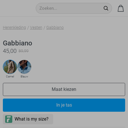
Herenkleding
Vesten
Gabbiano
Gabbiano
45,00
89,99
Camel
Blauw
Maat kiezen
In je tas