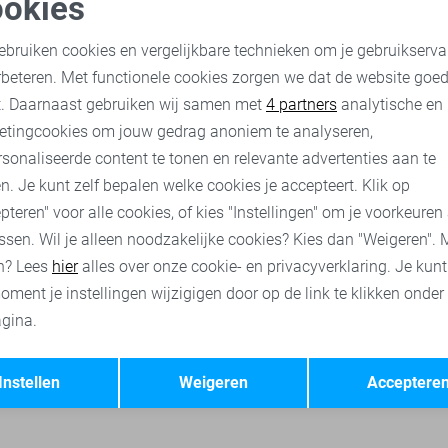
okies
oodzakelijke cookies
Personalisatie cookies
Gabbiano Vest
ebruiken cookies en vergelijkbare technieken om je gebruikserva
45,00
89,99
rbeteren. Met functionele cookies zorgen we dat de website goe
nalytische cookies
Marketing cookies
t. Daarnaast gebruiken wij samen met
4 partners
analytische en
etingcookies om jouw gedrag anoniem te analyseren,
Gabbiano polo`s
Gabbiano broeken
Gabbiano korte broeke
sonaliseerde content te tonen en relevante advertenties aan te
n. Je kunt zelf bepalen welke cookies je accepteert. Klik op
pteren" voor alle cookies, of kies "Instellingen" om je voorkeuren
ssen. Wil je alleen noodzakelijke cookies? Kies dan "Weigeren". 
n? Lees
hier
alles over onze cookie- en privacyverklaring. Je kun
oment je instellingen wijzigigen door op de link te klikken onder
gina.
Opslaan
Terug
Instellen
Weigeren
Acceptere