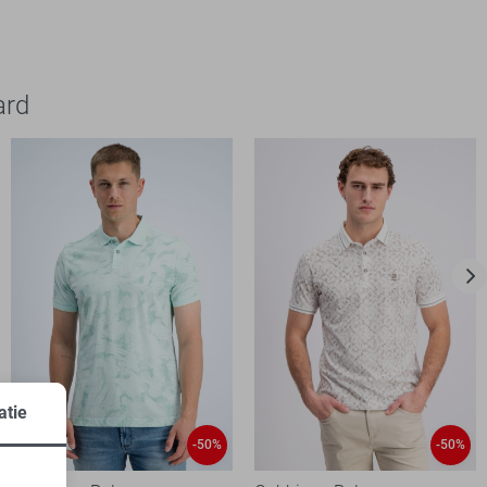
ard
atie
-50%
-50%