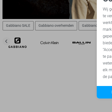
N
Wij g
te ve
A
werk
Gabbiano SALE
Gabbiano overhemden
Gabbiano t-shirts
mark
geper
biede
"Acce
te pa
wete
elk m
de pa