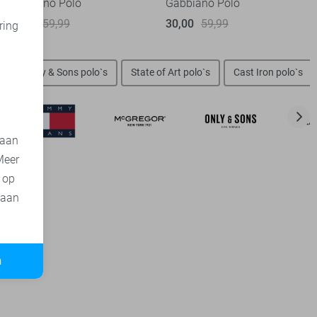
Gabbiano Polo
Gabbiano Polo
30,00
59,99
30,00
59,99
ring
d
n
Only & Sons polo`s
State of Art polo`s
Cast Iron polo`s
 aan
Meer
t op
 aan
n