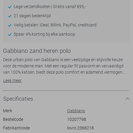
Lage verzendkosten | Gratis vanaf €95,-
21 dagen bedenktijd
Veilig betalen: iDeal, Billink, PayPal, creditcard
Spaar 4% korting bij elke aankoop
Gabbiano zand heren polo
Deze urban polo van Gabbiano is een veelzijdige en stijlvolle keuze
voor de moderne man. Met een regular fit pasvorm en vervaardigd
van 100% katoen, biedt deze polo comfort en ademend vermogen
tijdens de zomerse dagen. De grafische print in subtiele beige tinten
Lees meer
geeft een speelse twist, terwijl de klassieke puntkraag en de
knoopsluiting zorgen voor een verfijnd uiterlijk. Deze polo is ideaal
voor zowel casual als meer geklede gelegenheden, perfect voor een
Specificaties
dagje uit of een relaxte middag op een terras.
De korte mouwen en normale lengte maken het een praktisch
Merk
Gabbiano
kledingstuk dat makkelijk te combineren is met zowel jeans als
Bestelcode
10207798
chino’s. Of je nu naar het strand gaat of een zomerse barbecue
Fabrikantcode
lovro 2366218
bijwoont, deze Gabbiano polo past bij elke setting. Dankzij het tijdloze