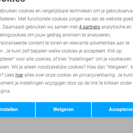
Gabbiano Polo
oodzakelijke cookies
Personalisatie cookies
30,00
59,99
ebruiken cookies en vergelijkbare technieken om je gebruikserva
rbeteren. Met functionele cookies zorgen we dat de website goe
nalytische cookies
Marketing cookies
t. Daarnaast gebruiken wij samen met
4 partners
analytische en
Gabbiano polo`s
Gabbiano broeken
Gabbiano korte broeke
etingcookies om jouw gedrag anoniem te analyseren,
sonaliseerde content te tonen en relevante advertenties aan te
n. Je kunt zelf bepalen welke cookies je accepteert. Klik op
pteren" voor alle cookies, of kies "Instellingen" om je voorkeuren
ssen. Wil je alleen noodzakelijke cookies? Kies dan "Weigeren". 
n? Lees
hier
alles over onze cookie- en privacyverklaring. Je kun
oment je instellingen wijzigigen door op de link te klikken onder
gina.
Opslaan
Terug
Instellen
Weigeren
Acceptere