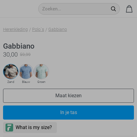
Herenkleding
Polo`s
Gabbiano
Gabbiano
30,00
59,99
Zand
Blauw
Groen
Maat kiezen
In je tas