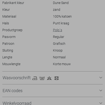
ontwerp kan deze polo moeiteloos geïntegreerd worden in je
Fabrikant kleur
Dune Sand
garderobe, ongeacht de stijl die je nastreeft. Voeg een paar sneakers
Kleur
zand
toe voor een sportieve look, of kies voor loafers voor een meer
verfijnde uitstraling.
Materiaal
100% katoen
Hals
Punt kraag
Productgroep
Polo`s
Pasvorm
Regular
Patroon
Grafisch
Sluiting
Knoop
Lengte
Normaal
Mouwlengte
Korte mouw
Wasvoorschrift
EAN codes
Winkelvoorraad