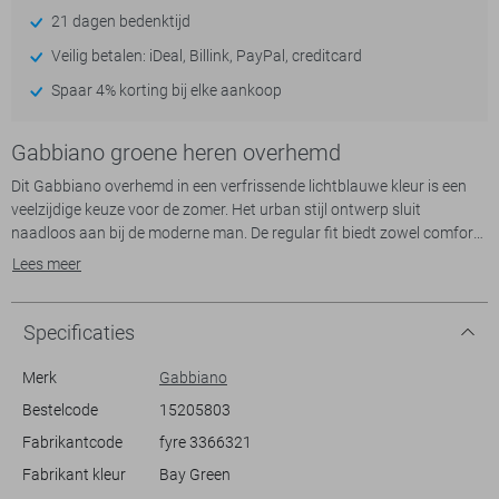
21 dagen bedenktijd
Veilig betalen: iDeal, Billink, PayPal, creditcard
Spaar 4% korting bij elke aankoop
Gabbiano groene heren overhemd
Dit Gabbiano overhemd in een verfrissende lichtblauwe kleur is een
veelzijdige keuze voor de zomer. Het urban stijl ontwerp sluit
naadloos aan bij de moderne man. De regular fit biedt zowel comfort
als een nette uitstraling, terwijl de korte mouwen ideaal zijn voor
Lees meer
warmere dagen. Door de punt kraag en de subtiele knoopsluiting
behoudt het overhemd een keurige uitstraling, perfect voor zowel
casual als iets formelere gelegenheden.
Specificaties
De combinatie van 60% katoen, 37% polyester, en 3% elastan zorgt
Merk
Gabbiano
voor een aangename stof die licht en flexibel draagt. Dit overhemden
Bestelcode
15205803
past moeiteloos bij je dagelijkse garderobe en kan goed
Fabrikantcode
fyre 3366321
gecombineerd worden met een jeans voor een casual look of nette
broek voor een zakelijke sfeer. Of je nu naar kantoor gaat of een
Fabrikant kleur
Bay Green
avond uit plant, dit Gabbiano overhemd biedt een frisse, stijlvolle