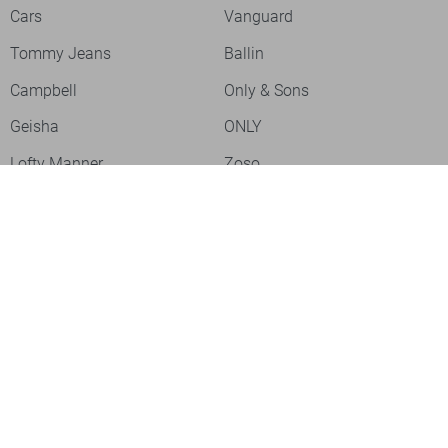
Cars
Vanguard
Tommy Jeans
Ballin
Campbell
Only & Sons
Geisha
ONLY
Lofty Manner
Zoso
Ydence
Vero Moda
Refined Department
Garcia
Sisters Point
Red Button
JDY
Fluresk
Harper & Yve
Object
Meld je aan voor onze nieuwsbrief
Meld je aan voor onze nieuwsbrief en profiteer als eerste van