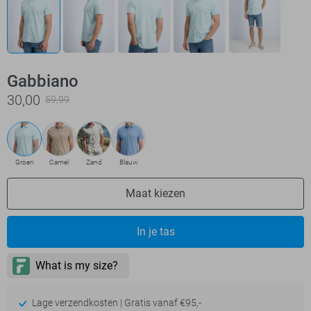
Gabbiano
30,00
59,99
Groen
Camel
Zand
Blauw
Maat kiezen
In je tas
Lage verzendkosten | Gratis vanaf €95,-