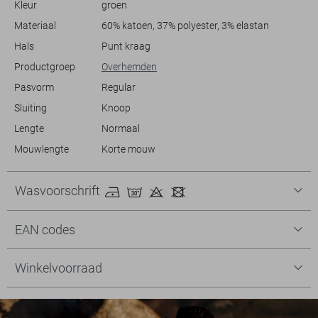
Kleur
groen
keuze die je eenvoudig kunt dragen.
Materiaal
60% katoen, 37% polyester, 3% elastan
Hals
Punt kraag
Productgroep
Overhemden
Pasvorm
Regular
Sluiting
Knoop
Lengte
Normaal
Mouwlengte
Korte mouw
Wasvoorschrift
EAN codes
Winkelvoorraad