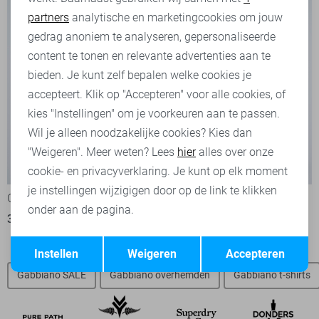
partners
analytische en marketingcookies om jouw
Marketing cookies
gedrag anoniem te analyseren, gepersonaliseerde
content te tonen en relevante advertenties aan te
bieden. Je kunt zelf bepalen welke cookies je
accepteert. Klik op "Accepteren" voor alle cookies, of
kies "Instellingen" om je voorkeuren aan te passen.
Wil je alleen noodzakelijke cookies? Kies dan
"Weigeren". Meer weten? Lees
hier
alles over onze
-50%
-50%
cookie- en privacyverklaring. Je kunt op elk moment
je instellingen wijzigigen door op de link te klikken
Gabbiano Overhemd
Gabbiano Overhemd
onder aan de pagina.
30,00
59,99
30,00
59,99
Opslaan
Terug
Instellen
Weigeren
Accepteren
Gabbiano SALE
Gabbiano overhemden
Gabbiano t-shirts