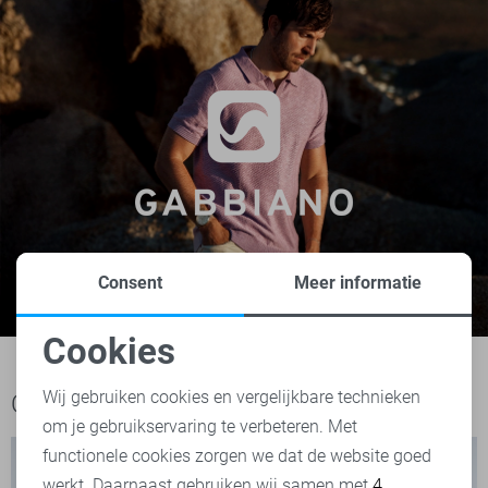
Consent
Meer informatie
Cookies
Noodzakelijke cookies
Wij gebruiken cookies en vergelijkbare technieken
Ook het bekijken waard
om je gebruikservaring te verbeteren. Met
Personalisatie cookies
functionele cookies zorgen we dat de website goed
werkt. Daarnaast gebruiken wij samen met
4
Analytische cookies