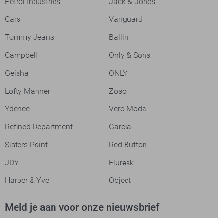
Petrol Industries
Jack & Jones
Cars
Vanguard
Tommy Jeans
Ballin
Campbell
Only & Sons
Geisha
ONLY
Lofty Manner
Zoso
Ydence
Vero Moda
Refined Department
Garcia
Sisters Point
Red Button
JDY
Fluresk
Harper & Yve
Object
Meld je aan voor onze nieuwsbrief