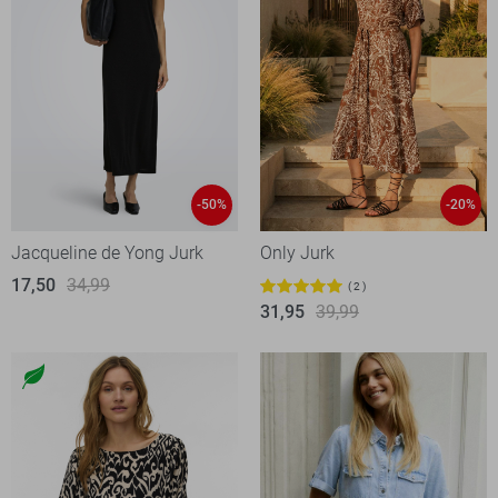
-50%
-20%
Jacqueline de Yong Jurk
Only Jurk
17,50
34,99
2
31,95
39,99