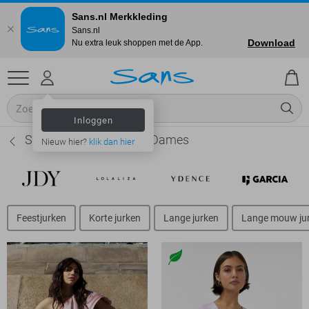
Sans.nl Merkkleding
Sans.nl
Download
Nu extra leuk shoppen met de App.
Inloggen
Studio Amaya Jurken - Dames
Nieuw hier?
klik dan hier
Feestjurken
Korte jurken
Lange jurken
Lange mouw ju