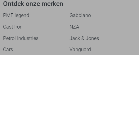
Ontdek onze merken
PME legend
Gabbiano
Cast Iron
NZA
Petrol Industries
Jack & Jones
Cars
Vanguard
Tommy Jeans
Ballin
Campbell
Only & Sons
Geisha
ONLY
Lofty Manner
Zoso
Ydence
Vero Moda
Refined Department
Garcia
Sisters Point
Red Button