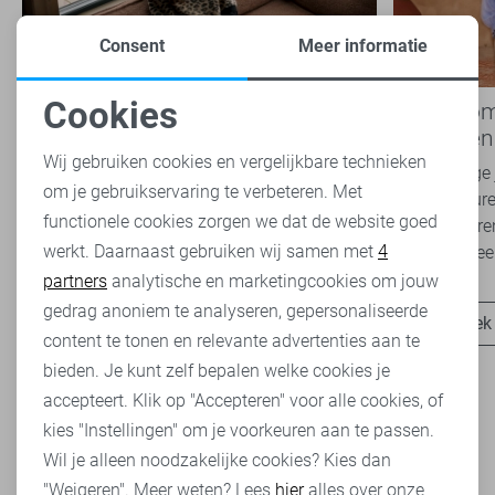
Consent
Meer informatie
Cookies
Nieuwe Lady Day najaarscollectie
Boho Rom
Noodzakelijke cookies
2026 bij Sans: stijl en comfort in
modetrend
travelkwaliteit
overal zie
Wij gebruiken cookies en vergelijkbare technieken
Het najaar vraagt om kleding die comfortabel,
Van luchtige 
om je gebruikservaring te verbeteren. Met
Personalisatie cookies
veelzijdig én stijlvol is. Met de nieuwe Lady
zachte kleure
functionele cookies zorgen we dat de website goed
Day najaarscollectie 2026 ben je helemaal
Romance tren
werkt. Daarnaast gebruiken wij samen met
4
Analytische cookies
klaar voor...
het modebeel
partners
analytische en marketingcookies om jouw
Marketing cookies
gedrag anoniem te analyseren, gepersonaliseerde
Ontdek nu
Ontdek
content te tonen en relevante advertenties aan te
bieden. Je kunt zelf bepalen welke cookies je
accepteert. Klik op "Accepteren" voor alle cookies, of
kies "Instellingen" om je voorkeuren aan te passen.
Wil je alleen noodzakelijke cookies? Kies dan
Heb je dit al eens bekeken?
"Weigeren". Meer weten? Lees
hier
alles over onze