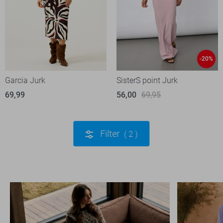
-20%
Garcia Jurk
SisterS point Jurk
69,99
56,00
69,95
Filter
2