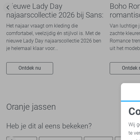
Nieuwe Lady Day
Boho Ro
najaarscollectie 2026 bij Sans:
romantis
stijl en comfort in
dit seizoe
Het najaar vraagt om kleding die
Van luchtige 
travelkwaliteit
comfortabel, veelzijdig én stijlvol is. Met de
zachte kleuren
nieuwe Lady Day najaarscollectie 2026 ben
Romance trend
je helemaal klaar voor...
uit het modeb
Ontdek nu
Ontdek 
Oranje jassen
Co
N
Wij g
Heb je dit al eens bekeken?
te ve
A