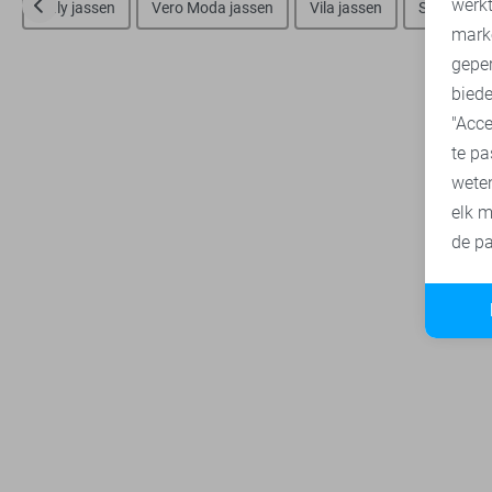
werk
Only jassen
Vero Moda jassen
Vila jassen
SisterS poi
mark
geper
biede
"Acce
te pa
wete
elk m
de pa