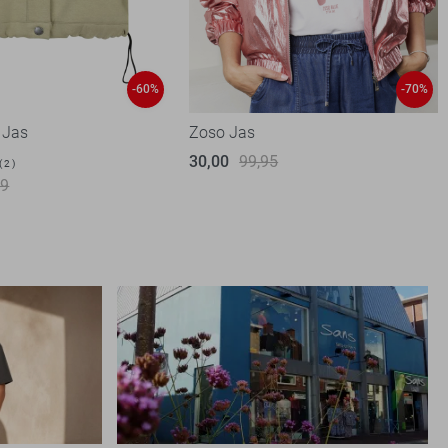
-60%
-70%
 Jas
Zoso Jas
30,00
99,95
2
99