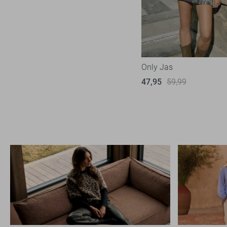
Spijkerjasjes
Teddy jassen
Trenchcoats
Tussenjassen
Only Jas
Winterjassen
47,95
59,99
Wollen jassen
Zomerjassen
Leren jassen
Ondergoed
Loungewear
Accessoires
Schoenen
Sportkleding
Overige