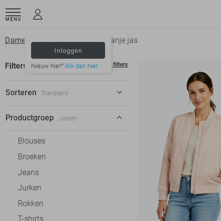
MENU
Dameskleding
Jassen
Oranje jas
Inloggen
Filters
Wis filters
Nieuw hier?
klik dan hier
Sorteren
Standaard
Standaard
Productgroep
Jassen
€ laag-hoog
Blouses
€ hoog-laag
Broeken
Jeans
Jurken
Rokken
T-shirts