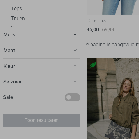
Tops
Truien
Cars Jas
Vesten
35,00
69,99
Merk
Blazers
De pagina is aangevuld 
Jassen
Cars
19
Maat
Bodywarmers
XS
Kleur
Bomberjacks
Capuchon jassen
Oranje
Seizoen
Donsjassen
Januari
Gewatteerde jassen
Sale
Lange jassen
Parka`s
Toon resultaten
PU jassen
Shackets