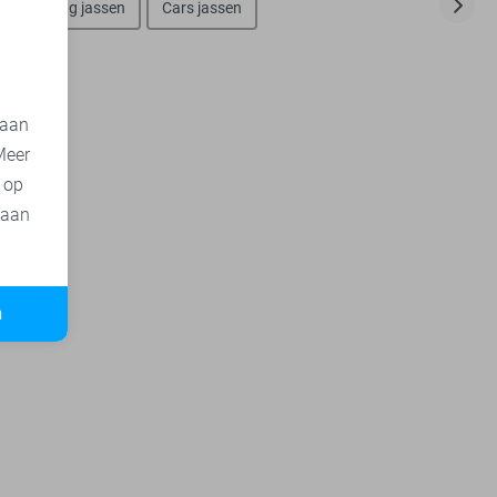
ine de Yong jassen
Cars jassen
 aan
Meer
t op
 aan
n