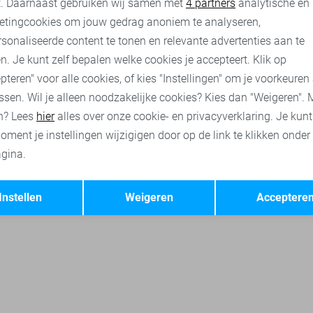
t. Daarnaast gebruiken wij samen met
4 partners
analytische en
nt jassen
Tommy Jeans jassen
Rino & Pelle jassen
Jacquel
etingcookies om jouw gedrag anoniem te analyseren,
sonaliseerde content te tonen en relevante advertenties aan te
n. Je kunt zelf bepalen welke cookies je accepteert. Klik op
pteren" voor alle cookies, of kies "Instellingen" om je voorkeuren
ssen. Wil je alleen noodzakelijke cookies? Kies dan "Weigeren". 
n? Lees
hier
alles over onze cookie- en privacyverklaring. Je kun
oment je instellingen wijzigigen door op de link te klikken onder
gina.
Opslaan
Terug
Instellen
Weigeren
Acceptere