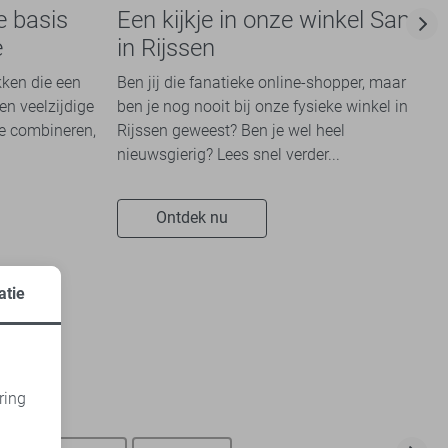
e basis
Een kijkje in onze winkel Sans
e
in Rijssen
kken die een
Ben jij die fanatieke online-shopper, maar
en veelzijdige
ben je nog nooit bij onze fysieke winkel in
te combineren,
Rijssen geweest? Ben je wel heel
nieuwsgierig? Lees snel verder...
Ontdek nu
atie
ring
d