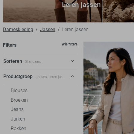
Leren jassen
Dameskleding
Jassen
Leren jassen
Filters
Wis filters
Sorteren
Standaard
Standaard
Productgroep
Jassen, Leren jassen
€ laag-hoog
Blouses
€ hoog-laag
Broeken
Jeans
Jurken
Rokken