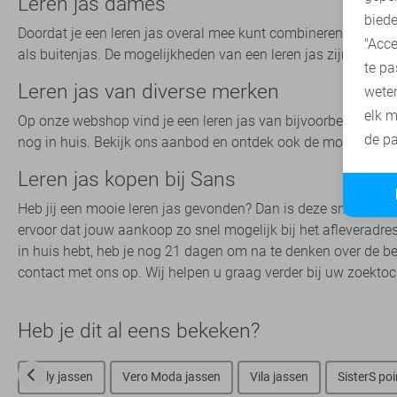
Leren jas dames
biede
Doordat je een leren jas overal mee kunt combineren draag je
"Acce
als buitenjas. De mogelijkheden van een leren jas zijn eindel
te pa
Leren jas van diverse merken
wete
elk m
Op onze webshop vind je een leren jas van bijvoorbeeld Donde
de pa
nog in huis. Bekijk ons aanbod en ontdek ook de mogelijkhe
Leren jas kopen bij Sans
Heb jij een mooie leren jas gevonden? Dan is deze snel, veilig e
ervoor dat jouw aankoop zo snel mogelijk bij het afleveradre
in huis hebt, heb je nog 21 dagen om na te denken over de be
contact met ons op. Wij helpen u graag verder bij uw zoektoch
Heb je dit al eens bekeken?
Only jassen
Vero Moda jassen
Vila jassen
SisterS poi