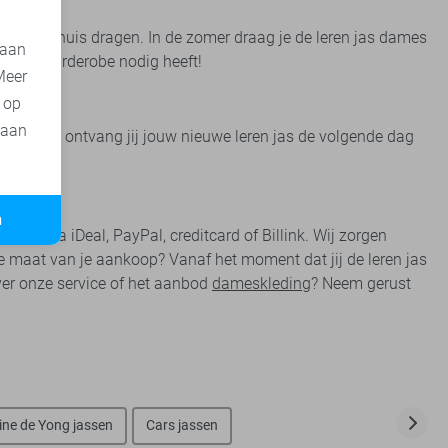
k binnenshuis dragen. In de zomer draag je de leren jas dames
 aan
in haar garderobe nodig heeft!
Meer
t op
 aan
 plaatst, ontvang jij jouw nieuwe leren jas de volgende dag
n
eilig via iDeal, PayPal, creditcard of Billink. Wij zorgen
de maat van je aankoop? Vanaf het moment dat jij de leren jas
over onze service of het aanbod
dameskleding
? Neem gerust
ine de Yong jassen
Cars jassen