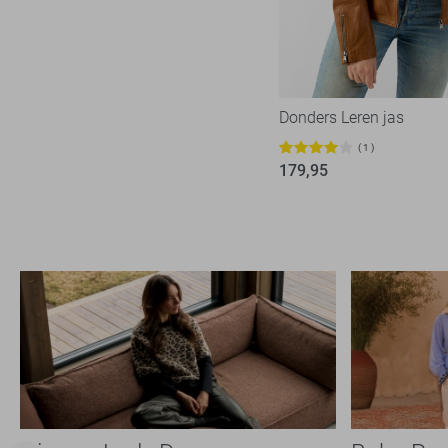
Spijkerjasjes
XXL
Teddy jassen
Trenchcoats
Tussenjassen
Donders Leren jas
Winterjassen
1
Wollen jassen
179,95
Zomerjassen
Leren jassen
Ondergoed
Loungewear
Accessoires
Schoenen
Sportkleding
Overige