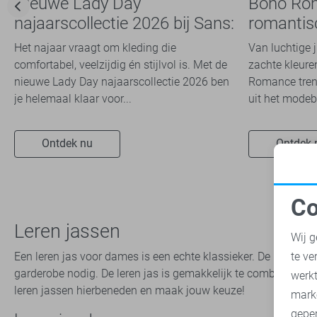
Nieuwe Lady Day
Boho Ro
najaarscollectie 2026 bij Sans:
romantis
stijl en comfort in
dit seizoe
Het najaar vraagt om kleding die
Van luchtige 
travelkwaliteit
comfortabel, veelzijdig én stijlvol is. Met de
zachte kleuren
nieuwe Lady Day najaarscollectie 2026 ben
Romance trend
je helemaal klaar voor...
uit het modeb
Ontdek nu
Ontdek 
Co
N
Leren jassen
Wij g
Een leren jas voor dames is een echte klassieker. De leren jas is
te ve
A
garderobe nodig. De leren jas is gemakkelijk te combineren m
werk
leren jassen hierbeneden en maak jouw keuze!
mark
geper