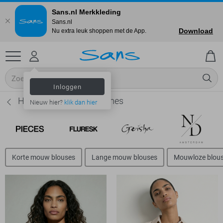
Sans.nl Merkkleding
Sans.nl
Download
Nu extra leuk shoppen met de App.
Inloggen
Hypedrop Blouses - Dames
Nieuw hier?
klik dan hier
Korte mouw blouses
Lange mouw blouses
Mouwloze blou