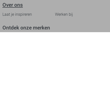
Over ons
Laat je inspireren
Werken bij
Ontdek onze merken
PME legend
Gabbiano
Cast Iron
NZA
Petrol Industries
Jack & Jones
Cars
Vanguard
Tommy Jeans
Ballin
Campbell
Only & Sons
Geisha
ONLY
Lofty Manner
Zoso
Ydence
Vero Moda