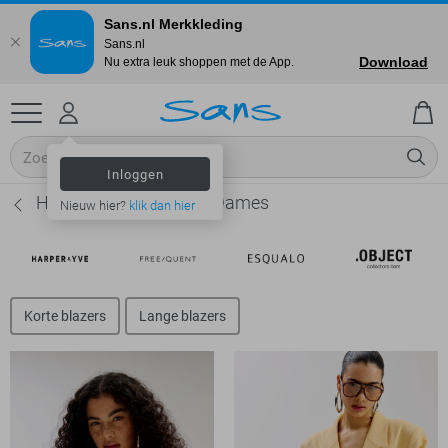
Sans.nl Merkkleding
Sans.nl
Download
Nu extra leuk shoppen met de App.
Inloggen
Harper & Yve Blazers - Dames
Nieuw hier?
klik dan hier
Korte blazers
Lange blazers