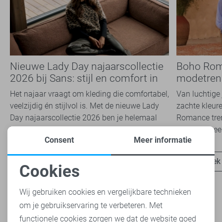
Nieuwe Lady Day najaarscollectie
Boho Rom
2026 bij Sans: stijl en comfort in
modetrend
travelkwaliteit
overal zie
Het najaar vraagt om kleding die comfortabel,
Van luchtige 
veelzijdig én stijlvol is. Met de nieuwe Lady
zachte kleure
Day najaarscollectie 2026 ben je helemaal
Romance tren
klaar voor...
het modebeel
Consent
Meer informatie
Ontdek nu
Ontdek
Cookies
Noodzakelijke cookies
Wij gebruiken cookies en vergelijkbare technieken
om je gebruikservaring te verbeteren. Met
Personalisatie cookies
functionele cookies zorgen we dat de website goed