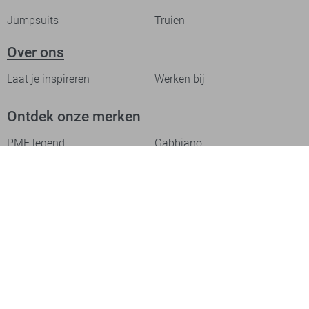
Jumpsuits
Truien
Over ons
Laat je inspireren
Werken bij
Ontdek onze merken
PME legend
Gabbiano
Cast Iron
NZA
Petrol Industries
Jack & Jones
Cars
Vanguard
Tommy Jeans
Ballin
Campbell
Only & Sons
Geisha
ONLY