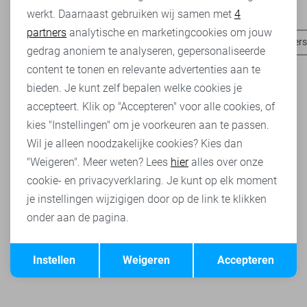
Heb je dit al eens bekeken?
werkt. Daarnaast gebruiken wij samen met
4
Analytische cookies
partners
analytische en marketingcookies om jouw
Harper & Yve broeken
Harper & Yve t-shirts
Pieces blazers
Marketing cookies
gedrag anoniem te analyseren, gepersonaliseerde
content te tonen en relevante advertenties aan te
bieden. Je kunt zelf bepalen welke cookies je
accepteert. Klik op "Accepteren" voor alle cookies, of
kies "Instellingen" om je voorkeuren aan te passen.
Wil je alleen noodzakelijke cookies? Kies dan
"Weigeren". Meer weten? Lees
hier
alles over onze
cookie- en privacyverklaring. Je kunt op elk moment
je instellingen wijzigigen door op de link te klikken
onder aan de pagina.
Opslaan
Terug
Instellen
Weigeren
Accepteren