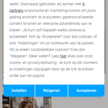
werkt. Daarnaast gebruiken wij samen met
4
Analytische cookies
partners
analytische en marketingcookies om jouw
Marketing cookies
gedrag anoniem te analyseren, gepersonaliseerde
content te tonen en relevante advertenties aan te
bieden. Je kunt zelf bepalen welke cookies je
accepteert. Klik op "Accepteren" voor alle cookies, of
kies "Instellingen" om je voorkeuren aan te passen.
Wil je alleen noodzakelijke cookies? Kies dan
"Weigeren". Meer weten? Lees
hier
alles over onze
cookie- en privacyverklaring. Je kunt op elk moment
-50%
-50%
je instellingen wijzigigen door op de link te klikken
onder aan de pagina.
FOS Amsterdam Blouse
FOS Amsterdam T-shirt
Opslaan
22,50
44,99
20,00
39,99
Terug
Instellen
Weigeren
Accepteren