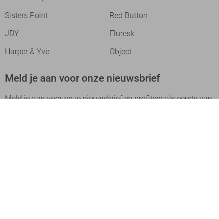
Sisters Point
Red Button
JDY
Fluresk
Harper & Yve
Object
Meld je aan voor onze nieuwsbrief
Meld je aan voor onze nieuwsbrief en profiteer als eerste van
acties!
Aanmelden
Betaalmethodes