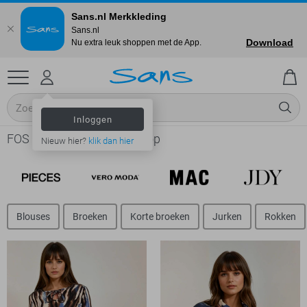
Sans.nl Merkkleding
Sans.nl
Download
Nu extra leuk shoppen met de App.
Inloggen
FOS Amsterdam online shop
Nieuw hier?
klik dan hier
Blouses
Broeken
Korte broeken
Jurken
Rokken