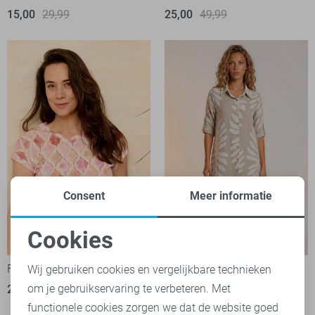
15,00
29,99
25,00
49,99
Consent
Meer informatie
Cookies
-50%
-50%
Noodzakelijke cookies
FOS Amsterdam T-shirt
FOS Amsterdam Jurk
Wij gebruiken cookies en vergelijkbare technieken
om je gebruikservaring te verbeteren. Met
20,00
39,99
37,50
74,99
Personalisatie cookies
functionele cookies zorgen we dat de website goed