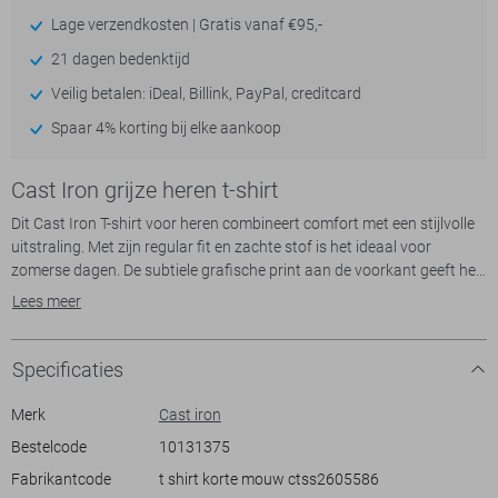
Lage verzendkosten | Gratis vanaf €95,-
21 dagen bedenktijd
Veilig betalen: iDeal, Billink, PayPal, creditcard
Spaar 4% korting bij elke aankoop
Cast Iron grijze heren t-shirt
Dit Cast Iron T-shirt voor heren combineert comfort met een stijlvolle
uitstraling. Met zijn regular fit en zachte stof is het ideaal voor
zomerse dagen. De subtiele grafische print aan de voorkant geeft het
shirt een unieke touch die het casual karakter benadrukt. De ronde
Lees meer
hals en korte mouwen zorgen voor een tijdloze look, perfect voor tal
van gelegenheden. Dit T-shirt is niet alleen een modieuze keuze voor
een stadswandeling, maar ook een uitstekende match voor een
Specificaties
informele borrel.
Merk
Cast iron
Het duurzame ontwerp van dit Cast Iron shirt maakt het een
Bestelcode
10131375
betrouwbare aanvulling op je garderobe. De lichte tint en het
Fabrikantcode
t shirt korte mouw ctss2605586
gedetailleerde bloemenpatroon bieden veelzijdige