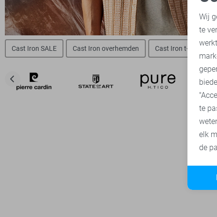
N
Wij g
te ve
A
werk
Cast Iron SALE
Cast Iron overhemden
Cast Iron t-shirts
mark
geper
biede
"Acce
te pa
wete
elk m
de pa