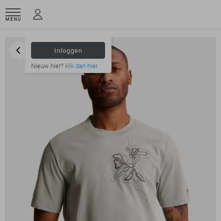
MENU
Inloggen
Nieuw hier?
klik dan hier