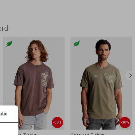
ard
atie
-50%
-30%