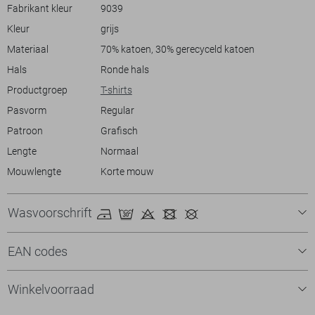
combinatiemogelijkheden. Combineer het met een donkere jeans voor
Fabrikant kleur
9039
een avondje uit, of kies voor shorts bij warm weer. Of je nu geniet van
Kleur
grijs
een rustige middag in het park of een spontane dagtrip plant, dit T-
shirt biedt jou de comfort en stijl die je zoekt.
Materiaal
70% katoen, 30% gerecyceld katoen
Hals
Ronde hals
Productgroep
T-shirts
Pasvorm
Regular
Patroon
Grafisch
Lengte
Normaal
Mouwlengte
Korte mouw
Wasvoorschrift
EAN codes
Winkelvoorraad