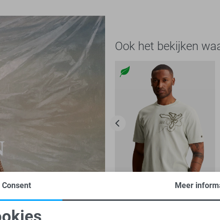
Ook het bekijken wa
Consent
Meer inform
-30%
okies