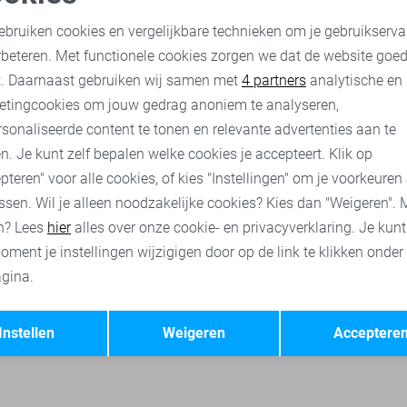
Cast Iron T-shirt
oodzakelijke cookies
Personalisatie cookies
35,00
49,99
ebruiken cookies en vergelijkbare technieken om je gebruikserva
rbeteren. Met functionele cookies zorgen we dat de website goe
nalytische cookies
Marketing cookies
t. Daarnaast gebruiken wij samen met
4 partners
analytische en
Cast Iron polo`s
Cast Iron truien
Cast Iron jassen
Cast Ir
etingcookies om jouw gedrag anoniem te analyseren,
sonaliseerde content te tonen en relevante advertenties aan te
n. Je kunt zelf bepalen welke cookies je accepteert. Klik op
pteren" voor alle cookies, of kies "Instellingen" om je voorkeuren
ssen. Wil je alleen noodzakelijke cookies? Kies dan "Weigeren". 
n? Lees
hier
alles over onze cookie- en privacyverklaring. Je kun
oment je instellingen wijzigigen door op de link te klikken onder
gina.
Opslaan
Terug
Instellen
Weigeren
Acceptere