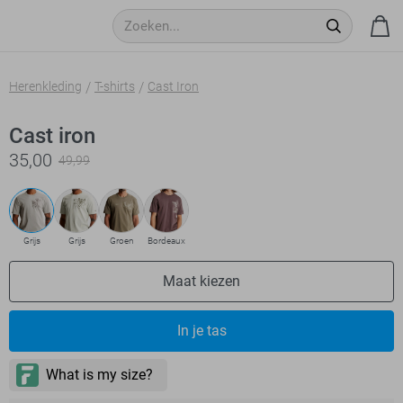
Herenkleding
T-shirts
Cast Iron
Cast iron
35,00
49,99
Grijs
Grijs
Groen
Bordeaux
Maat kiezen
In je tas