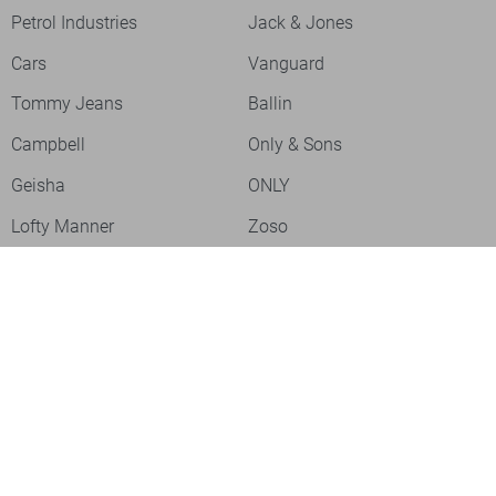
Petrol Industries
Jack & Jones
Cars
Vanguard
Tommy Jeans
Ballin
Campbell
Only & Sons
Geisha
ONLY
Lofty Manner
Zoso
Ydence
Vero Moda
Refined Department
Garcia
Sisters Point
Red Button
JDY
Fluresk
Harper & Yve
Object
Meld je aan voor onze nieuwsbrief