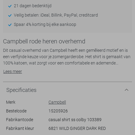
21 dagen bedenktijd
Veilig betalen: iDeal, Billink, PayPal, creditcard
Spaar 4% korting bij elke aankoop
Campbell rode heren overhemd
Dit casual overhemd van Campbell heeft een gemêleerd motief en is
een verfijnde keuze voor je zomergarderobe. Het shirt is gemaakt van
100% katoen, wat zorgt voor een comfortabele en ademende
ervaring, ideaal voor warme dagen. De regular fit biedt je
Lees meer
bewegingsvrijheid zonder in te boeten aan stijl. De puntkraag en de
witte knoopsluiting geven het overhemd een nette uitstraling, en door
de korte mouwen houd je het luchtig en modern.
Specificaties
Met zijn subtiele gemêleerde patroon is dit Campbell overhemd
Merk
Campbell
perfect om zowel casual als semi-formeel te dragen. Combineer het
Bestelcode
15205926
met een lichte chino voor een ontspannen weekendlook, of draag het
Fabrikantcode
casual shirt ss colby 103389
onder een blazer voor een meer geklede setting. De rijke kleur van het
shirt voegt een vleugje verfijning toe aan je outfits, terwijl het ook
Fabrikant kleur
6821 WILD GINGER DARK RED
gemakkelijk te combineren is met verschillende tinten. Dit overhemd is