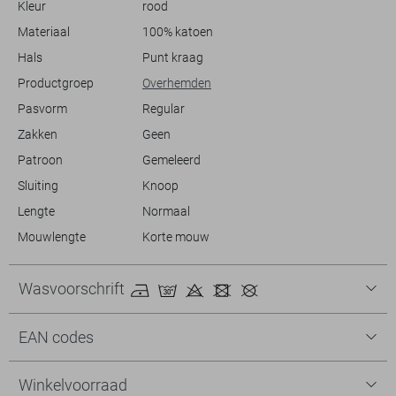
Kleur
rood
een veelzijdige aanvulling op je garderobe, perfect voor zomerse
bijeenkomsten of een dagje op kantoor.
Materiaal
100% katoen
Hals
Punt kraag
Productgroep
Overhemden
Pasvorm
Regular
Zakken
Geen
Patroon
Gemeleerd
Sluiting
Knoop
Lengte
Normaal
Mouwlengte
Korte mouw
Wasvoorschrift
EAN codes
Winkelvoorraad