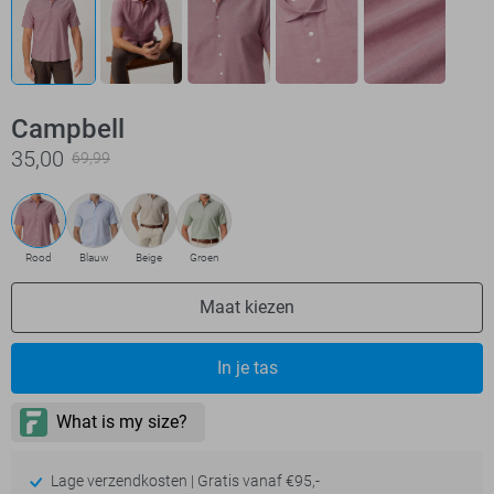
Campbell
35,00
69,99
Rood
Blauw
Beige
Groen
Maat kiezen
In je tas
Lage verzendkosten | Gratis vanaf €95,-