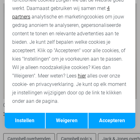
werkt. Daarnaast gebruiken wij samen met
4
Analytische cookies
partners
analytische en marketingcookies om jouw
Marketing cookies
gedrag anoniem te analyseren, gepersonaliseerde
content te tonen en relevante advertenties aan te
bieden. Je kunt zelf bepalen welke cookies je
accepteert. Klik op "Accepteren" voor alle cookies, of
kies "Instellingen" om je voorkeuren aan te passen.
Wil je alleen noodzakelijke cookies? Kies dan
"Weigeren". Meer weten? Lees
hier
alles over onze
cookie- en privacyverklaring. Je kunt op elk moment
-50%
-50%
je instellingen wijzigigen door op de link te klikken
onder aan de pagina.
Campbell Overhemd
Campbell Overhemd
Opslaan
35,00
69,99
35,00
69,99
Terug
Instellen
Weigeren
Accepteren
Campbell overhemden
Campbell polo`s
Jack & Jones over