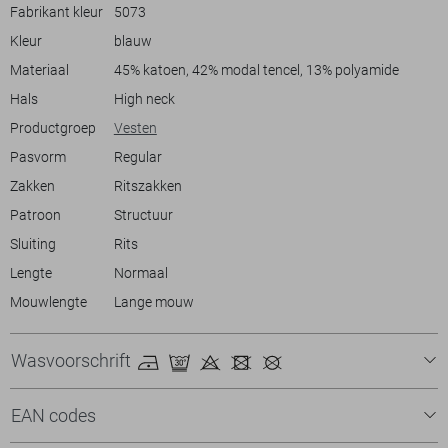
lengte maken het geschikt voor verschillende weersomstandigheden
Fabrikant kleur
5073
in de lente. De diepe, tijdloze kleur maakt combineren met andere
Kleur
blauw
kledingstukken eenvoudig. Draag het vest bijvoorbeeld met een lichte
spijkerbroek voor een casual look of met een donkergekleurde broek
Materiaal
45% katoen, 42% modal tencel, 13% polyamide
voor een meer geklede stijl. Of je nu een ontspannen dagje uit plant of
Hals
High neck
een zakelijke bijeenkomst hebt, dit vest is een betrouwbare en
Productgroep
Vesten
modieuze keuze die jouw outfit compleet maakt.
Pasvorm
Regular
Zakken
Ritszakken
Patroon
Structuur
Sluiting
Rits
Lengte
Normaal
Mouwlengte
Lange mouw
Wasvoorschrift
EAN codes