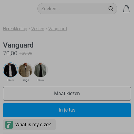
Herenkleding
Vesten
Vanguard
Vanguard
70,00
139,99
Blauw
Beige
Blauw
Maat kiezen
In je tas