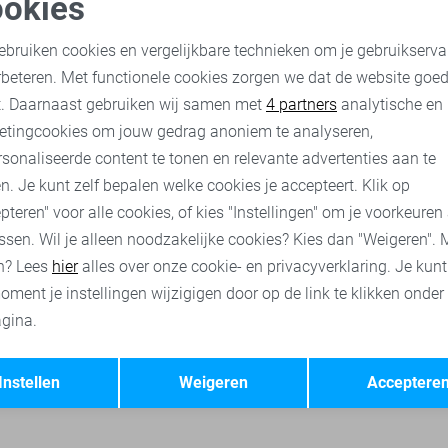
okies
oodzakelijke cookies
Personalisatie cookies
Vanguard Vest
ebruiken cookies en vergelijkbare technieken om je gebruikserva
98,00
139,99
rbeteren. Met functionele cookies zorgen we dat de website goe
nalytische cookies
Marketing cookies
t. Daarnaast gebruiken wij samen met
4 partners
analytische en
etingcookies om jouw gedrag anoniem te analyseren,
uard t-shirts
Vanguard polo`s
Vanguard truien
Vanguard 
sonaliseerde content te tonen en relevante advertenties aan te
n. Je kunt zelf bepalen welke cookies je accepteert. Klik op
pteren" voor alle cookies, of kies "Instellingen" om je voorkeuren
ssen. Wil je alleen noodzakelijke cookies? Kies dan "Weigeren". 
n? Lees
hier
alles over onze cookie- en privacyverklaring. Je kun
oment je instellingen wijzigigen door op de link te klikken onder
gina.
Opslaan
Terug
Instellen
Weigeren
Acceptere