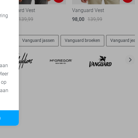
Vanguard Vest
Vanguard Vest
ring
98,00
139,99
98,00
139,99
d
vesten
Vanguard jassen
Vanguard broeken
Vanguard jea
 aan
Meer
t op
 aan
n