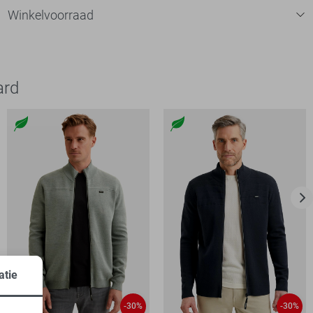
Winkelvoorraad
ard
atie
-30%
-30%