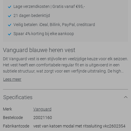
Lage verzendkosten | Gratis vanaf €95,-
21 dagen bedenktijd
Veilig betalen: iDeal, Billink, PayPal, creditcard
Spaar 4% korting bij elke aankoop
Vanguard blauwe heren vest
Dit Vanguard vest is een stijlvolle en veelzijdige keuze voor elk seizoen.
Het vest heeft een comfortabele regular fit en is uitgevoerd in een
subtiele structuur, wat zorgt voor een verfijnde uitstraling. De high
neck biedt zowel warmte als een eigentijdse look, terwijl de ritssluiting
Lees meer
praktisch gemak biedt voor dagelijks gebruik. Met ritszakken aan de
zijkanten kun je je essentiële items veilig opbergen. Dit vest past
perfect in zowel een casual als zakelijke setting, waardoor het een
Specificaties
uitstekende keuze is voor een dag op kantoor of een ontspannen
weekend.
Merk
Vanguard
Bestelcode
20021160
Gemaakt van hoogwaardige knitwear, biedt dit Vanguard vest niet
Fabrikantcode
vest van katoen modal met ritssluiting vkc2602354
alleen stijl maar ook duurzaamheid. De lange mouwen en normale