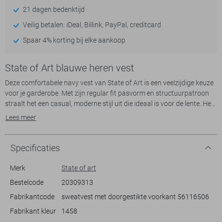
21 dagen bedenktijd
Veilig betalen: iDeal, Billink, PayPal, creditcard
Spaar 4% korting bij elke aankoop
State of Art blauwe heren vest
Deze comfortabele navy vest van State of Art is een veelzijdige keuze
voor je garderobe. Met zijn regular fit pasvorm en structuurpatroon
straalt het een casual, moderne stijl uit die ideaal is voor de lente. Het
vest is gemaakt van een hoogwaardige mix van 80% katoen, 15%
Lees meer
polyester en 5% elastan, waardoor het zowel zacht als flexibel
aanvoelt. De high neck biedt extra bescherming tegen de kou, terwijl
de praktische rits en steekzakken zorgen voor functionaliteit en een
Specificaties
relaxte uitstraling.
Dankzij de lange mouwen en de normale lengte is dit vest perfect te
Merk
State of art
combineren met een jeans voor een casual day out, of over een shirt
Bestelcode
20309313
voor extra warmte tijdens een frisse lenteochtend. De subtiele details,
Fabrikantcode
sweatvest met doorgestikte voorkant 56116506
zoals de stijlvolle rits en de functionele zakken, maken het een
veelzijdig kledingstuk dat gemakkelijk in je dagelijkse outfits past. Of je
Fabrikant kleur
1458
nu onderweg bent naar een informeel samenzijn of een koelere