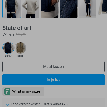
State of art
74,95
149,95
Blauw
Beige
Maat kiezen
In je tas
Lage verzendkosten | Gratis vanaf €95,-