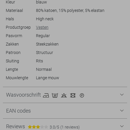
Kleur
blauw
avondwandeling maakt, dit vest voegt een praktische en stijlvolle laag
toe aan je outfit.
Materiaal
80% katoen, 15% polyester, 5% elastan
Hals
High neck
Productgroep
Vesten
Pasvorm
Regular
Zakken
Steekzakken
Patroon
Structuur
Sluiting
Rits
Lengte
Normaal
Mouwlengte
Lange mouw
Wasvoorschrift
EAN codes
Reviews
3.0/5
(1 reviews)