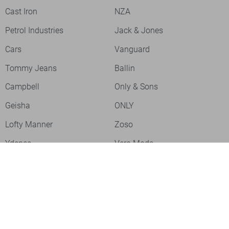
Cast Iron
NZA
Petrol Industries
Jack & Jones
Cars
Vanguard
Tommy Jeans
Ballin
Campbell
Only & Sons
Geisha
ONLY
Lofty Manner
Zoso
Ydence
Vero Moda
Refined Department
Garcia
Sisters Point
Red Button
JDY
Fluresk
Harper & Yve
Object