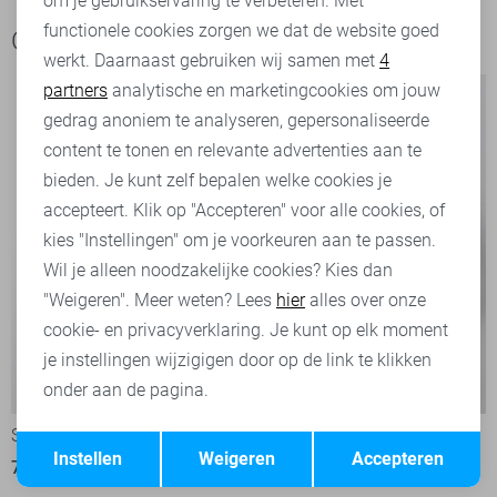
om je gebruikservaring te verbeteren. Met
Personalisatie cookies
functionele cookies zorgen we dat de website goed
Ook het bekijken waard
werkt. Daarnaast gebruiken wij samen met
4
Analytische cookies
partners
analytische en marketingcookies om jouw
Marketing cookies
gedrag anoniem te analyseren, gepersonaliseerde
content te tonen en relevante advertenties aan te
bieden. Je kunt zelf bepalen welke cookies je
accepteert. Klik op "Accepteren" voor alle cookies, of
kies "Instellingen" om je voorkeuren aan te passen.
Wil je alleen noodzakelijke cookies? Kies dan
"Weigeren". Meer weten? Lees
hier
alles over onze
cookie- en privacyverklaring. Je kunt op elk moment
je instellingen wijzigigen door op de link te klikken
onder aan de pagina.
-50%
-30%
State of Art Vest
State of Art Vest
Opslaan
Terug
Instellen
Weigeren
Accepteren
74,95
149,95
118,95
169,95