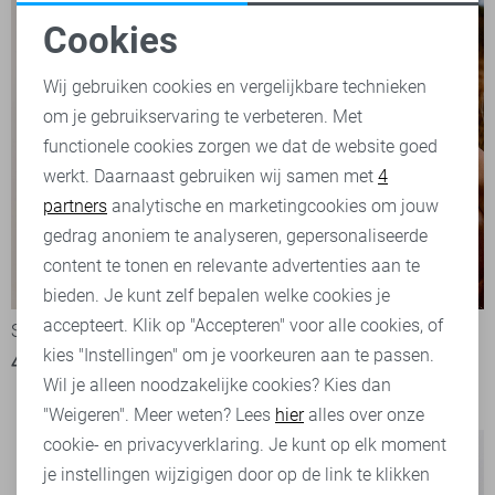
Cookies
Noodzakelijke cookies
Wij gebruiken cookies en vergelijkbare technieken
om je gebruikservaring te verbeteren. Met
Personalisatie cookies
functionele cookies zorgen we dat de website goed
werkt. Daarnaast gebruiken wij samen met
4
Analytische cookies
partners
analytische en marketingcookies om jouw
Marketing cookies
gedrag anoniem te analyseren, gepersonaliseerde
content te tonen en relevante advertenties aan te
-50%
-50%
bieden. Je kunt zelf bepalen welke cookies je
accepteert. Klik op "Accepteren" voor alle cookies, of
State of Art Polo
State of Art Polo
kies "Instellingen" om je voorkeuren aan te passen.
40,00
79,95
1
Wil je alleen noodzakelijke cookies? Kies dan
35,00
69,95
"Weigeren". Meer weten? Lees
hier
alles over onze
cookie- en privacyverklaring. Je kunt op elk moment
je instellingen wijzigigen door op de link te klikken