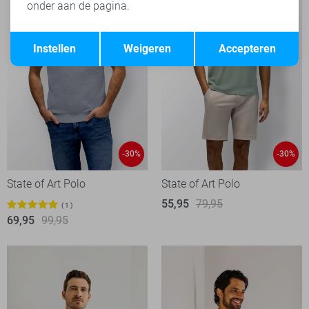
onder aan de pagina.
Opslaan
Terug
Instellen
Weigeren
Accepteren
-30%
-30%
State of Art Polo
State of Art Polo
55,95
79,95
1
69,95
99,95