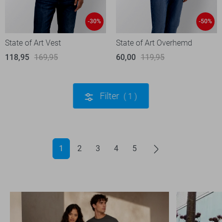
-30%
-50%
State of Art Vest
State of Art Overhemd
118,95
169,95
60,00
119,95
Filter
1
1
2
3
4
5