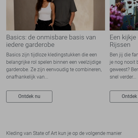
Basics: de onmisbare basis van
Een kijkje
iedere garderobe
Rijssen
Basics zijn tijdloze kledingstukken die een
Ben jij die f
belangrijke rol spelen binnen een veelzijdige
je nog nooit 
garderobe. Ze zijn eenvoudig te combineren,
geweest? Ben
onafhankelijk van...
snel verder...
Ontdek nu
Ontdek
Kleding van State of Art kun je op de volgende manier