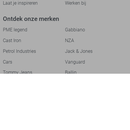
Laat je inspireren
Werken bij
Ontdek onze merken
PME legend
Gabbiano
Cast Iron
NZA
Petrol Industries
Jack & Jones
Cars
Vanguard
Tommy Jeans
Ballin
Campbell
Only & Sons
Geisha
ONLY
Lofty Manner
Zoso
Ydence
Vero Moda
Refined Department
Garcia