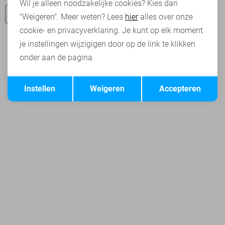
Wil je alleen noodzakelijke cookies? Kies dan
Sans truien
"Weigeren". Meer weten? Lees
hier
alles over onze
cookie- en privacyverklaring. Je kunt op elk moment
je instellingen wijzigigen door op de link te klikken
onder aan de pagina.
Opslaan
Terug
Instellen
Weigeren
Accepteren