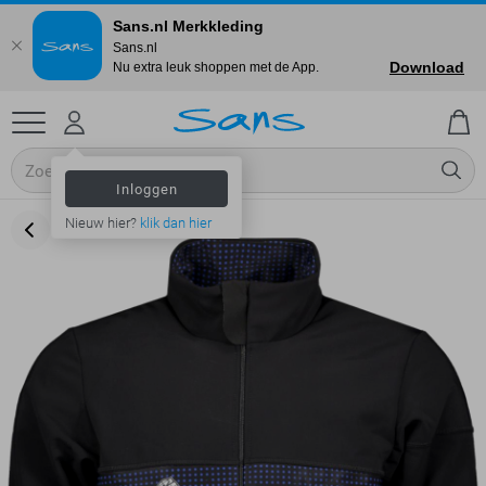
Sans.nl Merkkleding
Sans.nl
Download
Nu extra leuk shoppen met de App.
Inloggen
Nieuw hier?
klik dan hier