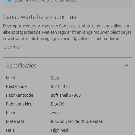
Sans zwarte heren sport jas
Deze sportieve zwarte jas van Sans is een uitstekende aanvulling voor
elke sportgarderobe. Met een regular fit en lange mouwen biedt de jas
zowel comfort als bewegingsvrijheid. Opvallend is het moderne
patroon met subtiele blauwe stippen dat de borst van de jas siert,
Lees meer
samen met het merk Sans dat elegant is weergegeven. De high neck
zorgt voor extra bescherming tegen de elementen, terwijl de stevige
rits je helpt om gemakkelijk in of uit de jas te stappen. De praktische
Specificaties
ritszakken bieden ruimte voor het veilig opbergen van je persoonlijke
spullen tijdens het sporten.
Merk
Sans
Gemaakt van 80% polyamide en 20% elastaan, biedt deze sportjas de
Bestelcode
30101417
perfecte balans tussen duurzaamheid en flexibiliteit, ideaal voor
Fabrikantcode
soft shell 57960
verschillende sportactiviteiten. Of je nu gaat hardlopen, fietsen of
trainen in de sportschool, deze jas is een veelzijdige keuze. De normale
Fabrikant kleur
BLACK
lengte maakt het gemakkelijk te combineren met zowel sportieve
Kleur
zwart
broeken als casual jeans. Met deze Sans sportjas voeg je een stijlvol
en functioneel stuk toe aan je sportoutfit, klaar voor elk seizoen.
Materiaal
80% polyamide, 20% elastan
Hals
High neck