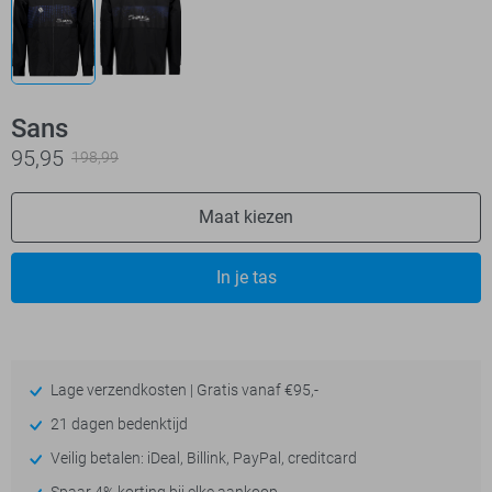
Sans
95,95
198,99
Maat kiezen
In je tas
Lage verzendkosten | Gratis vanaf €95,-
21 dagen bedenktijd
Veilig betalen: iDeal, Billink, PayPal, creditcard
Spaar 4% korting bij elke aankoop