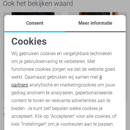
Ook het bekijken waard
Consent
Meer informatie
Cookies
Noodzakelijke cookies
Wij gebruiken cookies en vergelijkbare technieken
om je gebruikservaring te verbeteren. Met
Personalisatie cookies
functionele cookies zorgen we dat de website goed
werkt. Daarnaast gebruiken wij samen met
4
Analytische cookies
partners
analytische en marketingcookies om jouw
Marketing cookies
gedrag anoniem te analyseren, gepersonaliseerde
Wingload
-60%
-21%
content te tonen en relevante advertenties aan te
Jack & Jones Broek
PME legend Korte broek
bieden. Je kunt zelf bepalen welke cookies je
16,00
39,99
71,00
89,99
accepteert. Klik op "Accepteren" voor alle cookies, of
kies "Instellingen" om je voorkeuren aan te passen.