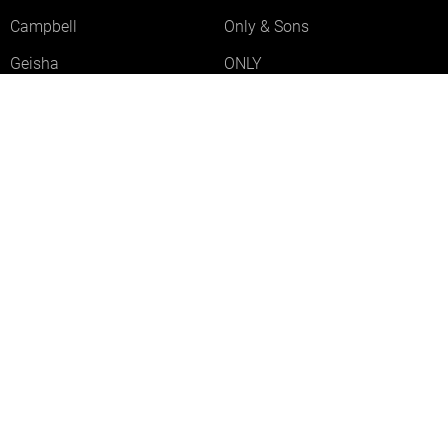
Campbell
Only & Sons
Geisha
ONLY
Lofty Manner
Zoso
Ydence
Vero Moda
Refined Department
Garcia
Sisters Point
Red Button
JDY
Fluresk
Harper & Yve
Object
Meld je aan voor onze nieuwsbrief
Meld je aan voor onze nieuwsbrief en profiteer als eerste van
acties!