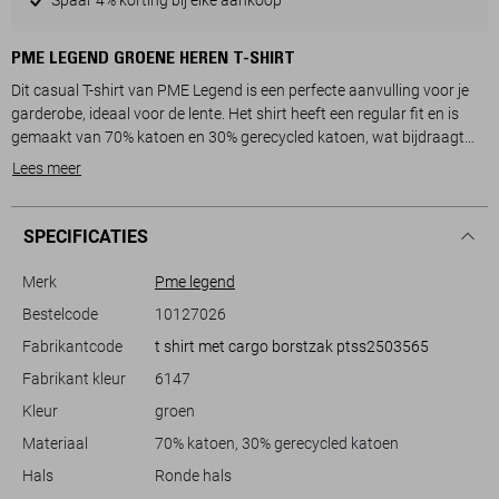
PME LEGEND GROENE HEREN T-SHIRT
Dit casual T-shirt van PME Legend is een perfecte aanvulling voor je
garderobe, ideaal voor de lente. Het shirt heeft een regular fit en is
gemaakt van 70% katoen en 30% gerecycled katoen, wat bijdraagt
aan een duurzamere keuze. Met zijn diepe groene kleur en ronde hals
Lees meer
biedt dit T-shirt een tijdloze uitstraling die je zowel casual als smart-
casual kunt dragen. De korte mouwen maken het tot een veelzijdige
optie voor de warmere dagen. Een opvallend detail is de borstzak met
SPECIFICATIES
PME Legend logo dat subtiele stijl toevoegt.
Dankzij de normale lengte is dit T-shirt makkelijk te combineren met
Merk
Pme legend
verschillende stijlen, of je nu kiest voor een comfortabele jeans of een
Bestelcode
10127026
nette pantalon. De subtiele print op de mouw voegt een unieke twist
Fabrikantcode
t shirt met cargo borstzak ptss2503565
toe die karakter geeft aan je look. Of je nu een dagje eropuit gaat of
een relaxte avond met vrienden doorbrengt, dit T-shirt is een
Fabrikant kleur
6147
betrouwbare keuze die je stijlvol en comfortabel houdt.
Kleur
groen
Materiaal
70% katoen, 30% gerecycled katoen
Hals
Ronde hals