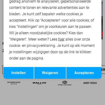
Marketing cookies
gedrag anoniem te analyseren, gepersonaliseerde
content te tonen en relevante advertenties aan te
bieden. Je kunt zelf bepalen welke cookies je
accepteert. Klik op "Accepteren" voor alle cookies, of
kies "Instellingen" om je voorkeuren aan te passen.
Wil je alleen noodzakelijke cookies? Kies dan
-50%
-30%
"Weigeren". Meer weten? Lees
hier
alles over onze
PME LEGEND T-SHIRT
PME LEGEND T-SHIRT
cookie- en privacyverklaring. Je kunt op elk moment
25,00
49,99
28,00
39,99
je instellingen wijzigigen door op de link te klikken
onder aan de pagina.
Opslaan
Terug
PME LEGEND SALE
JEANS
NIEUW
PME LEGEND OVE
Instellen
Weigeren
Accepteren