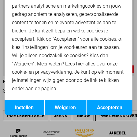
partners
analytische en marketingcookies om jouw
Marketing cookies
gedrag anoniem te analyseren, gepersonaliseerde
content te tonen en relevante advertenties aan te
bieden. Je kunt zelf bepalen welke cookies je
accepteert. Klik op "Accepteren" voor alle cookies, of
kies "Instellingen" om je voorkeuren aan te passen.
Wil je alleen noodzakelijke cookies? Kies dan
"Weigeren". Meer weten? Lees
hier
alles over onze
-25%
-25%
cookie- en privacyverklaring. Je kunt op elk moment
je instellingen wijzigigen door op de link te klikken
PME LEGEND T-SHIRT
PME LEGEND T-SHIRT
onder aan de pagina.
37,50
49,99
22,50
29,99
Opslaan
Terug
Instellen
Weigeren
Accepteren
PME LEGEND SALE
JEANS
NIEUW
PME LEGEND OVE