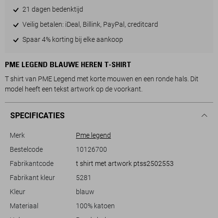
21 dagen bedenktijd
Veilig betalen: iDeal, Billink, PayPal, creditcard
Spaar 4% korting bij elke aankoop
PME LEGEND BLAUWE HEREN T-SHIRT
T shirt van PME Legend met korte mouwen en een ronde hals. Dit
model heeft een tekst artwork op de voorkant.
SPECIFICATIES
Merk
Pme legend
Bestelcode
10126700
Fabrikantcode
t shirt met artwork ptss2502553
Fabrikant kleur
5281
Kleur
blauw
Materiaal
100% katoen