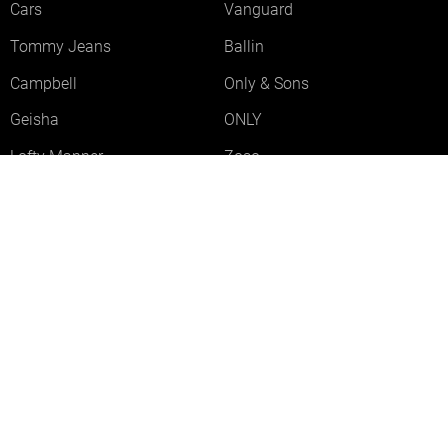
Cars
Vanguard
Tommy Jeans
Ballin
Campbell
Only & Sons
Geisha
ONLY
Lofty Manner
Zoso
Ydence
Vero Moda
Refined Department
Garcia
Sisters Point
Red Button
JDY
Fluresk
Harper & Yve
Object
Meld je aan voor onze nieuwsbrief
Meld je aan voor onze nieuwsbrief en profiteer als eerste van