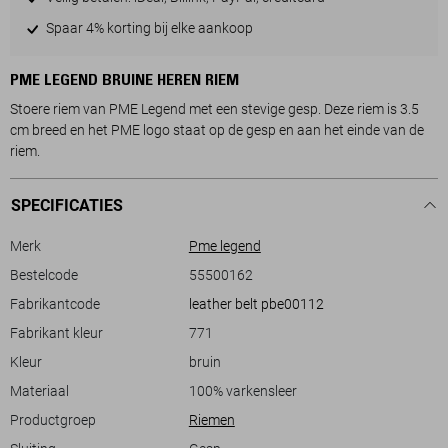
Spaar 4% korting bij elke aankoop
PME LEGEND BRUINE HEREN RIEM
Stoere riem van PME Legend met een stevige gesp. Deze riem is 3.5
cm breed en het PME logo staat op de gesp en aan het einde van de
riem.
SPECIFICATIES
Merk
Pme legend
Bestelcode
55500162
Fabrikantcode
leather belt pbe00112
Fabrikant kleur
771
Kleur
bruin
Materiaal
100% varkensleer
Productgroep
Riemen