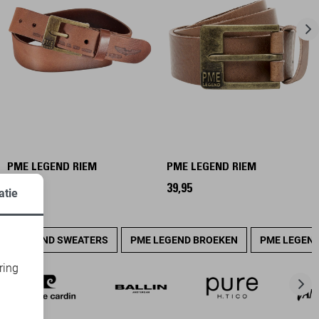
PME LEGEND RIEM
PME LEGEND RIEM
39,95
39,95
atie
PME LEGEND SWEATERS
PME LEGEND BROEKEN
PME LEGEND
ring
d