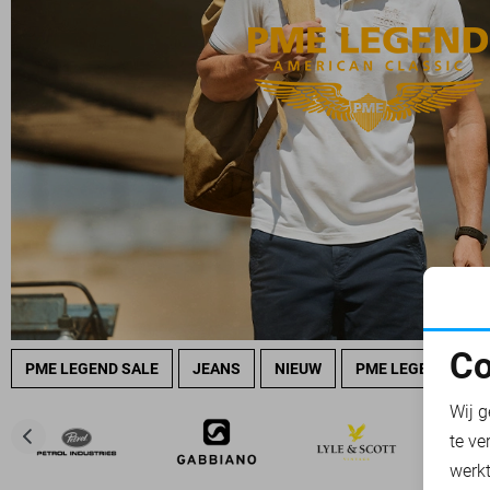
Co
PME LEGEND SALE
JEANS
NIEUW
PME LEGEND OVE
N
Wij g
te ve
A
werk