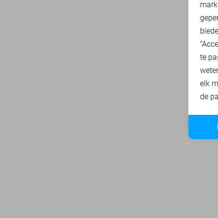
mark
geper
biede
"Acce
te pa
wete
elk m
de pa