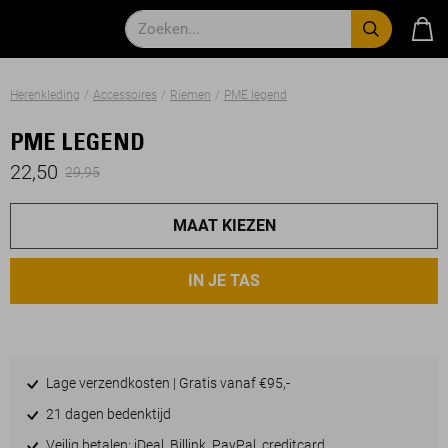
Herenkleding
Accessoires
Riemen
PME legend
PME LEGEND
22,50
29,95
MAAT KIEZEN
IN JE TAS
Lage verzendkosten | Gratis vanaf €95,-
21 dagen bedenktijd
Veilig betalen: iDeal, Billink, PayPal, creditcard