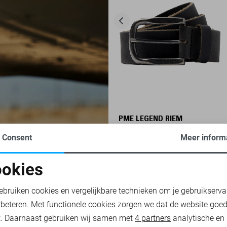
PME LEGEND RIEM
34,99
Consent
Meer inform
okies
RHEMDEN
PME LEGEND T-SHIRTS
PME LEGEND POLO`S
oodzakelijke cookies
Personalisatie cookies
ebruiken cookies en vergelijkbare technieken om je gebruikserva
rbeteren. Met functionele cookies zorgen we dat de website goe
nalytische cookies
Marketing cookies
t. Daarnaast gebruiken wij samen met
4 partners
analytische en